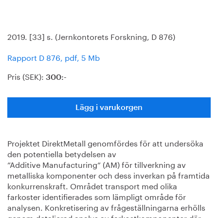
2019. [33] s. (Jernkontorets Forskning, D 876)
Rapport D 876, pdf, 5 Mb
Pris (SEK):
300:-
Lägg i varukorgen
Projektet DirektMetall genomfördes för att undersöka
den potentiella betydelsen av
”Additive Manufacturing” (AM) för tillverkning av
metalliska komponenter och dess inverkan på framtida
konkurrenskraft. Området transport med olika
farkoster identifierades som lämpligt område för
analysen. Konkretisering av frågeställningarna erhölls
genom detaljerad analys av farkostkomponenter där