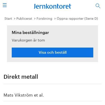
Sök
Stålindustrin
Start
Publicerat
Forskning
Öppna rapporter (Serie D)
Vision 2050
Mina beställningar
Varukorgen är tom
Forskning/utbildning
Energi/miljö
Visa och beställ
Vi tycker
Publicerat
Direkt metall
Bildbank
Mats Vikström et al.
Om oss