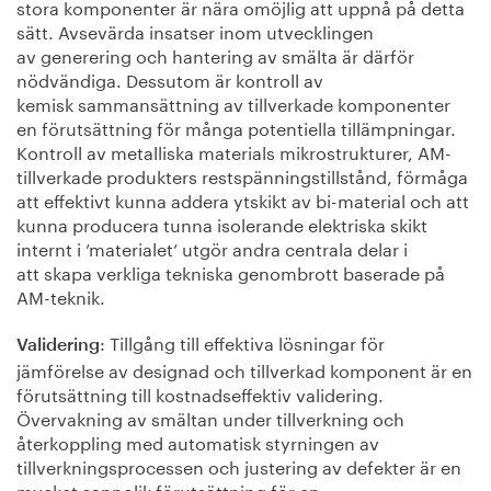
stora komponenter är nära omöjlig att uppnå på detta
sätt. Avsevärda insatser inom utvecklingen
av generering och hantering av smälta är därför
nödvändiga. Dessutom är kontroll av
kemisk sammansättning av tillverkade komponenter
en förutsättning för många potentiella tillämpningar.
Kontroll av metalliska materials mikrostrukturer, AM-
tillverkade produkters restspänningstillstånd, förmåga
att effektivt kunna addera ytskikt av bi-material och att
kunna producera tunna isolerande elektriska skikt
internt i ’materialet’ utgör andra centrala delar i
att skapa verkliga tekniska genombrott baserade på
AM-teknik.
: Tillgång till effektiva lösningar för
Validering
jämförelse av designad och tillverkad komponent är en
förutsättning till kostnadseffektiv validering.
Övervakning av smältan under tillverkning och
återkoppling med automatisk styrningen av
tillverkningsprocessen och justering av defekter är en
mycket sannolik förutsättning för en