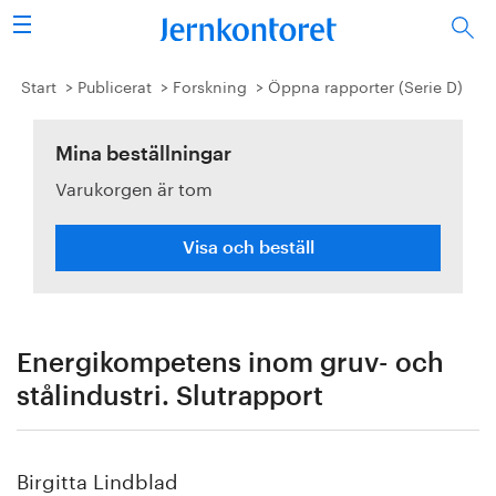
Sök
Stålindustrin
Start
Publicerat
Forskning
Öppna rapporter (Serie D)
Vision 2050
Mina beställningar
Varukorgen är tom
Forskning/utbildning
Energi/miljö
Visa och beställ
Vi tycker
Publicerat
Energikompetens inom gruv- och
stålindustri. Slutrapport
Bildbank
Om oss
Birgitta Lindblad