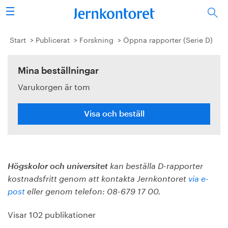
Sök
Stålindustrin
Start
Publicerat
Forskning
Öppna rapporter (Serie D)
Vision 2050
Mina beställningar
Varukorgen är tom
Forskning/utbildning
Energi/miljö
Visa och beställ
Vi tycker
Publicerat
Högskolor och universitet
kan beställa D-rapporter
kostnadsfritt genom att kontakta Jernkontoret
via e-
Bildbank
post
eller genom telefon: 08-679 17 00.
Visar 102 publikationer
Om oss