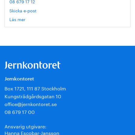
08 679 17 12
Skicka e-post
Läs mer
om
Sara
Lodin
Jernkontoret
Box 1721, 111 87 Stockholm
Kungsträdgårdsgatan 10
office@jernkontoret.se
08 679 17 00
Ansvarig utgivare:
Hanna Escobar-Jansson