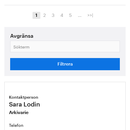
2
3
4
5
…
>>|
1
Avgränsa
Sökterm
Kontaktperson
Sara Lodin
Arkivarie
Telefon