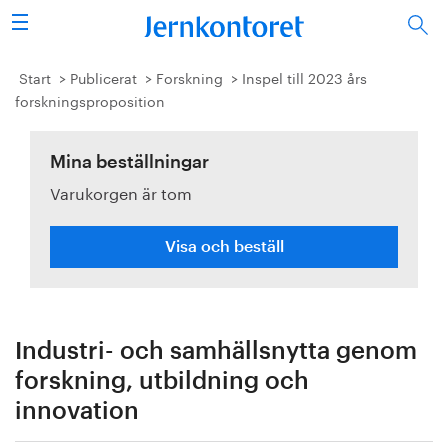
Sök
Stålindustrin
Start
Publicerat
Forskning
Inspel till 2023 års
forskningsproposition
Vision 2050
Mina beställningar
Forskning/utbildning
Varukorgen är tom
Energi/miljö
Visa och beställ
Vi tycker
Publicerat
Industri- och samhällsnytta genom
Bildbank
forskning, utbildning och
innovation
Om oss