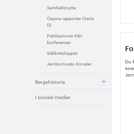
Samhällsnytta
Öppna rapporter (Serie
D)
Publikationer från
konferenser
Fo
Stålkretsloppet
Du k
Jernkontorets Annaler
exe
Jer
Bergshistoria
I sociala medier