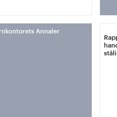
rnkontorets Annaler
Rapp
hand
stål