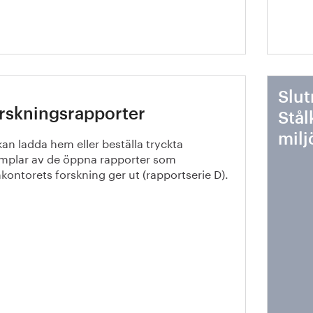
Slut
rskningsrapporter
Stål
mil
an ladda hem eller beställa tryckta
mplar av de öppna rapporter som
nkontorets forskning ger ut (rapportserie D).