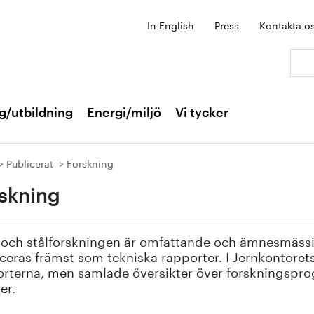
In English
Press
Kontakta o
Sök:
g/utbildning
Energi/miljö
Vi tycker
Publicerat
Forskning
skning
 och stålforskningen är omfattande och ämnesmässi
ceras främst som tekniska rapporter. I Jernkontoret
rterna, men samlade översikter över forskningspro
er.