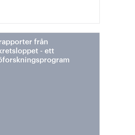
rapporter från
kretsloppet - ett
jöforskningsprogram