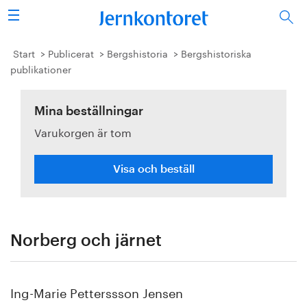
Sök
Stålindustrin
Start
Publicerat
Bergshistoria
Bergshistoriska
publikationer
Vision 2050
Mina beställningar
Forskning/utbildning
Varukorgen är tom
Energi/miljö
Visa och beställ
Vi tycker
Publicerat
Norberg och järnet
Bildbank
Ing-Marie Petterssson Jensen
Om oss