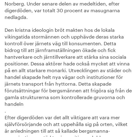
Norberg. Under senare delen av medeltiden, efter
digerdöden, var totalt 30 procent av masugnarna
nedlagda.
Den kristna ideologin bröt makten hos de lokala
vikingatida stormännen och upphävde deras starka
kontroll över järnets väg till konsumenten. Detta
bidrog till att järnframställningen ökade och fick
hantverkare och järntillverkare att stärka sina sociala
positioner. Dessa aktörer hade också mycket att vinna
på en allt starkare monarki. Utvecklingen av städer och
handel skapade helt nya vägar och institutioner för
järnets transport från hyttorna. Detta skapade
förutsättningar för bergsmännen att frigöra sig från de
gamla strukturerna som kontrollerade gruvorna och
handeln
.
Efter digerdöden var det allt viktigare att vara mer
självförsörjande och att uppehålla sig på orten, vilket
är anledningen till att så kallade bergsmanna-
organisationen stärkte sin position och blev