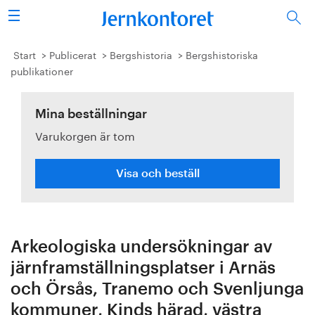
Sök
Stålindustrin
Start
Publicerat
Bergshistoria
Bergshistoriska
publikationer
Vision 2050
Mina beställningar
Forskning/utbildning
Varukorgen är tom
Energi/miljö
Visa och beställ
Vi tycker
Publicerat
Arkeologiska undersökningar av
Bildbank
järnframställningsplatser i Arnäs
och Örsås, Tranemo och Svenljunga
Om oss
kommuner, Kinds härad, västra