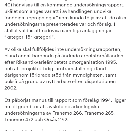
40) hänvisas till en kommande undersökningsrapport.
Skälet som anges var att i avhandlingen undvika
“onödiga upprepningar” som kunde följa av att de olika
undersökningarna presenterades var och för sig. I
stället valdes att redovisa samtliga anläggningar
“kategori för kategori”.
Av olika skäl fullföljdes inte undersökningsrapporten,
bland annat beroende på ändrade arbetsförhållanden
efter Riksantikvarieämbetets omorganisation 1995,
och att projektet Tidig järnframställning i Kind
därigenom förlorade stöd från myndigheten, samt
också på grund av nytt arbete efter disputationen
2002.
Ett påbörjat manus till rapport som förelåg 1994, ligger
nu till grund för att avsluta de arkeologiska
undersökningarna av Tranemo 266, Tranemo 265,
Tranemo 472 och Orsås 27:2.
Det har blivit en lång projektresa, längre än vad som