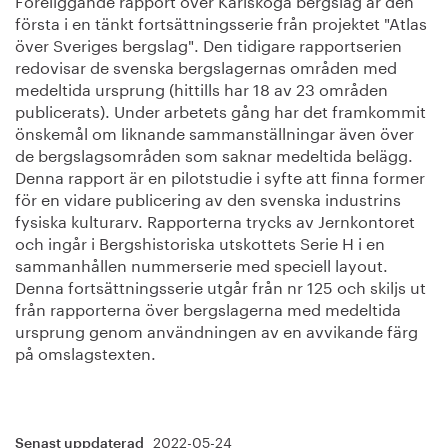
första i en tänkt fortsättningsserie från projektet "Atlas
över Sveriges bergslag". Den tidigare rapportserien
redovisar de svenska bergslagernas områden med
medeltida ursprung (hittills har 18 av 23 områden
publicerats). Under arbetets gång har det framkommit
önskemål om liknande sammanställningar även över
de bergslagsområden som saknar medeltida belägg.
Denna rapport är en pilotstudie i syfte att finna former
för en vidare publicering av den svenska industrins
fysiska kulturarv. Rapporterna trycks av Jernkontoret
och ingår i Bergshistoriska utskottets Serie H i en
sammanhållen nummerserie med speciell layout.
Denna fortsättningsserie utgår från nr 125 och skiljs ut
från rapporterna över bergslagerna med medeltida
ursprung genom användningen av en avvikande färg
på omslagstexten.
2022-05-24
Senast uppdaterad