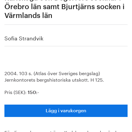
Örebro län samt Bjurtjärns socken i
Värmlands län
Sofia Strandvik
2004. 103 s. (Atlas över Sveriges bergslag)
Jernkontorets bergshistoriska utskott. H 125.
Pris (SEK):
150:-
Lägg i varukorgen
Föreliggande rapport över Karlskoga bergslag är den