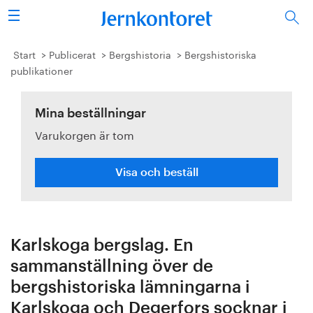
Sök
Stålindustrin
Start
Publicerat
Bergshistoria
Bergshistoriska
publikationer
Vision 2050
Mina beställningar
Forskning/utbildning
Varukorgen är tom
Energi/miljö
Visa och beställ
Vi tycker
Publicerat
Karlskoga bergslag. En
Bildbank
sammanställning över de
bergshistoriska lämningarna i
Om oss
Karlskoga och Degerfors socknar i