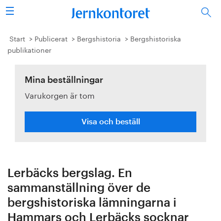
Sök
Stålindustrin
Start
Publicerat
Bergshistoria
Bergshistoriska
publikationer
Vision 2050
Mina beställningar
Forskning/utbildning
Varukorgen är tom
Energi/miljö
Visa och beställ
Vi tycker
Publicerat
Lerbäcks bergslag. En
Bildbank
sammanställning över de
bergshistoriska lämningarna i
Om oss
Hammars och Lerbäcks socknar