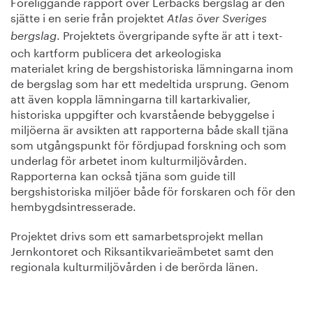
Föreliggande rapport över Lerbäcks bergslag är den
sjätte i en serie från projektet
Atlas över Sveriges
. Projektets övergripande syfte är att i text-
bergslag
och kartform publicera det arkeologiska
materialet kring de bergshistoriska lämningarna inom
de bergslag som har ett medeltida ursprung. Genom
att även koppla lämningarna till kartarkivalier,
historiska uppgifter och kvarstående bebyggelse i
miljöerna är avsikten att rapporterna både skall tjäna
som utgångspunkt för fördjupad forskning och som
underlag för arbetet inom kulturmiljövården.
Rapporterna kan också tjäna som guide till
bergshistoriska miljöer både för forskaren och för den
hembygdsintresserade.
Projektet drivs som ett samarbetsprojekt mellan
Jernkontoret och Riksantikvarieämbetet samt den
regionala kulturmiljövården i de berörda länen.