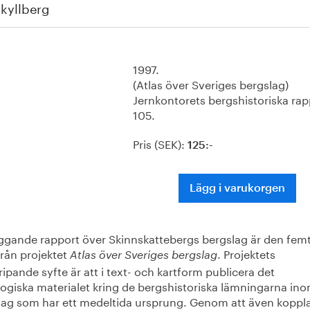
kyllberg
1997.
(Atlas över Sveriges bergslag)
Jernkontorets bergshistoriska rap
105.
Pris (SEK):
125:-
Lägg i varukorgen
iggande rapport över Skinnskattebergs bergslag är den femt
från projektet
. Projektets
Atlas över Sveriges bergslag
ipande syfte är att i text- och kartform publicera det
logiska materialet kring de bergshistoriska lämningarna in
lag som har ett medeltida ursprung. Genom att även koppl