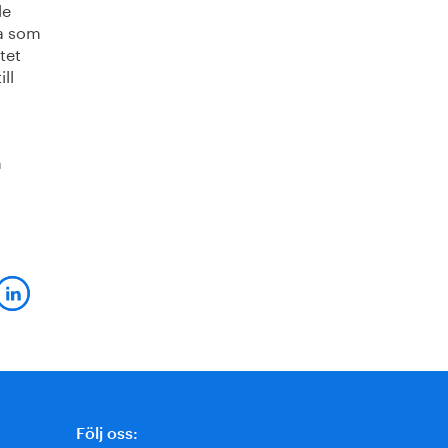
de
na som
tet
ll
h
Följ oss: