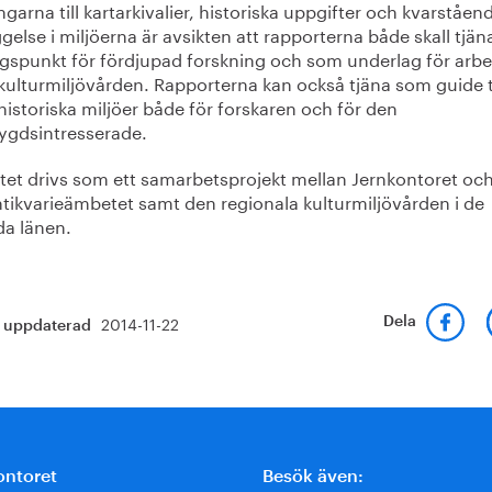
garna till kartarkivalier, historiska uppgifter och kvarståen
else i miljöerna är avsikten att rapporterna både skall tjä
gspunkt för fördjupad forskning och som underlag för arbe
kulturmiljövården. Rapporterna kan också tjäna som guide ti
istoriska miljöer både för forskaren och för den
gdsintresserade.
ktet drivs som ett samarbetsprojekt mellan Jernkontoret oc
ntikvarieämbetet samt den regionala kulturmiljövården i de
da länen.
2014-11-22
Dela
t uppdaterad
ontoret
Besök även: