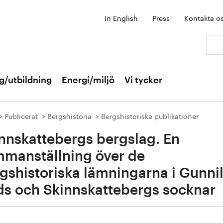
In English
Press
Kontakta o
Sök:
g/utbildning
Energi/miljö
Vi tycker
Publicerat
Bergshistoria
Bergshistoriska publikationer
nnskattebergs bergslag. En
manställning över de
gshistoriska lämningarna i Gunni
s och Skinnskattebergs socknar