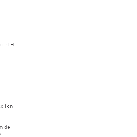
port H
e i en
om de
a