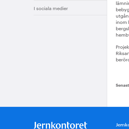
lämnin
I sociala medier
bebygg
utgån
inom 
bergsh
hemby
Proje
Riksa
berör
Senas
Jernk