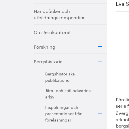
Eva S
Handböcker och
utbildningskompendier
Om Jernkontoret
Forskning
Bergshistoria
Bergshistoriska
publikationer
Järn- och stålindustrins
arkiv
Förel
serie 
Inspelningar och
övergr
presentationer från
arkeo
föreläsningar
bergs