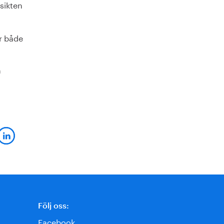
sikten
er både
h
Följ oss:
Facebook