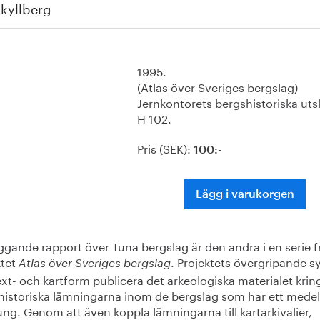
kyllberg
1995.
(Atlas över Sveriges bergslag)
Jernkontorets bergshistoriska uts
H 102.
Pris (SEK):
100:-
Lägg i varukorgen
ggande rapport över Tuna bergslag är den andra i en serie f
ktet
. Projektets övergripande sy
Atlas över Sveriges bergslag
text- och kartform publicera det arkeologiska materialet krin
historiska lämningarna inom de bergslag som har ett medel
ng. Genom att även koppla lämningarna till kartarkivalier,