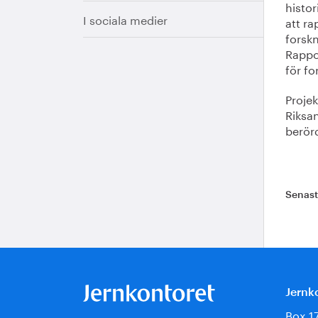
histor
I sociala medier
att r
forsk
Rappor
för f
Proje
Riksa
berör
Senas
Jernk
Box 1