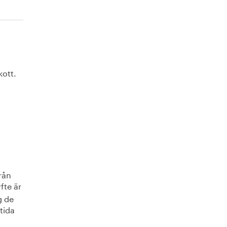
kott.
rån
fte är
g de
tida