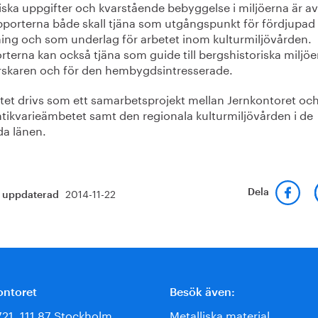
iska uppgifter och kvarstående bebyggelse i miljöerna är av
apporterna både skall tjäna som utgångspunkt för fördjupad
ning och som underlag för arbetet inom kulturmiljövården.
terna kan också tjäna som guide till bergshistoriska miljö
orskaren och för den hembygdsintresserade.
ktet drivs som ett samarbetsprojekt mellan Jernkontoret oc
ntikvarieämbetet samt den regionala kulturmiljövården i de
da länen.
2014-11-22
Dela
t uppdaterad
ontoret
Besök även:
721, 111 87 Stockholm
Metalliska material