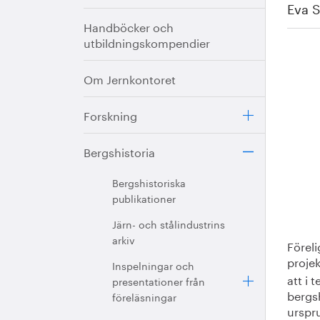
Eva S
Handböcker och
utbildningskompendier
Om Jernkontoret
Forskning
Bergshistoria
Bergshistoriska
publikationer
Järn- och stålindustrins
arkiv
Föreli
proje
Inspelningar och
att i 
presentationer från
bergs
föreläsningar
urspru