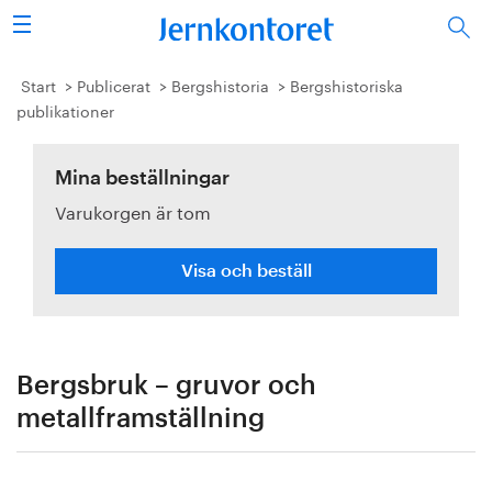
Sök
Stålindustrin
Start
Publicerat
Bergshistoria
Bergshistoriska
publikationer
Vision 2050
Mina beställningar
Forskning/utbildning
Varukorgen är tom
Energi/miljö
Visa och beställ
Vi tycker
Publicerat
Bergsbruk – gruvor och
Bildbank
metallframställning
Om oss