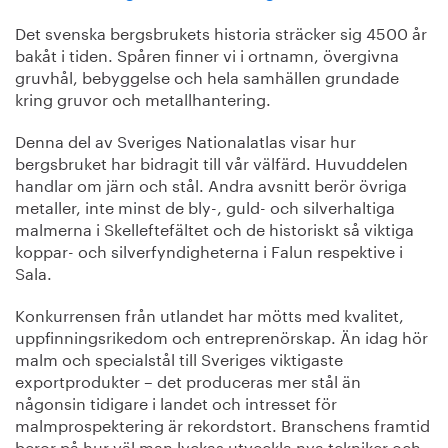
Det svenska bergsbrukets historia sträcker sig 4500 år
bakåt i tiden. Spåren finner vi i ortnamn, övergivna
gruvhål, bebyggelse och hela samhällen grundade
kring gruvor och metallhantering.
Denna del av Sveriges Nationalatlas visar hur
bergsbruket har bidragit till vår välfärd. Huvuddelen
handlar om järn och stål. Andra avsnitt berör övriga
metaller, inte minst de bly-, guld- och silverhaltiga
malmerna i Skelleftefältet och de historiskt så viktiga
koppar- och silverfyndigheterna i Falun respektive i
Sala.
Konkurrensen från utlandet har mötts med kvalitet,
uppfinningsrikedom och entreprenörskap. Än idag hör
malm och specialstål till Sveriges viktigaste
exportprodukter – det produceras mer stål än
någonsin tidigare i landet och intresset för
malmprospektering är rekordstort. Branschens framtid
beror på hur väl man lyckas utveckla nya tekniker och