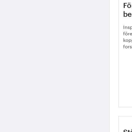
Fö
be
Ins
för
kopp
for