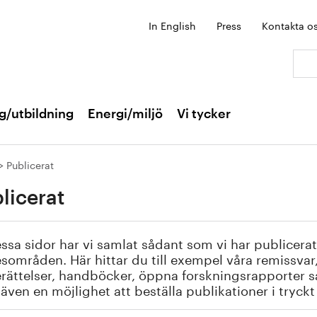
In English
Press
Kontakta o
Sök:
g/utbildning
Energi/miljö
Vi tycker
Publicerat
licerat
ssa sidor har vi samlat sådant som vi har publicerat
områden. Här hittar du till exempel våra remissva
rättelser, handböcker, öppna forskningsrapporter s
 även en möjlighet att beställa publikationer i tryck