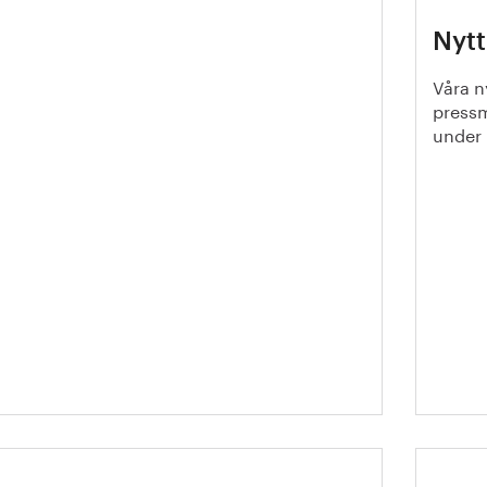
ålåret 2025 – en kort
Nytt
ersikt. Sammanfattning från
rnkontoret
Våra n
pressm
under 
Kom