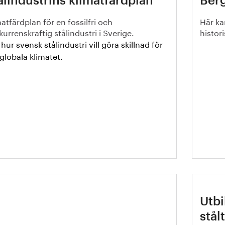
ålindustrins klimatfärdplan
Berg
atfärdplan för en fossilfri och
Här ka
urrenskraftig stålindustri i Sverige.
histor
ur svensk stålindustri vill göra skillnad för
globala klimatet.
ndbok för att integrera ett
Utb
osystemperspektiv i
stål
ålbranschen