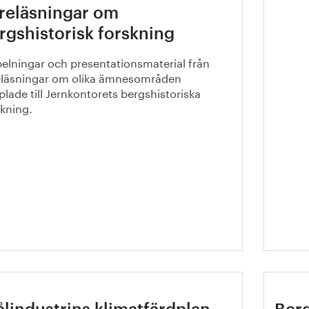
reläsningar om
Kraf
rgshistorisk forskning
kom
pelningar och presentationsmaterial från
eläsningar om olika ämnesområden
lade till Jernkontorets bergshistoriska
skning.