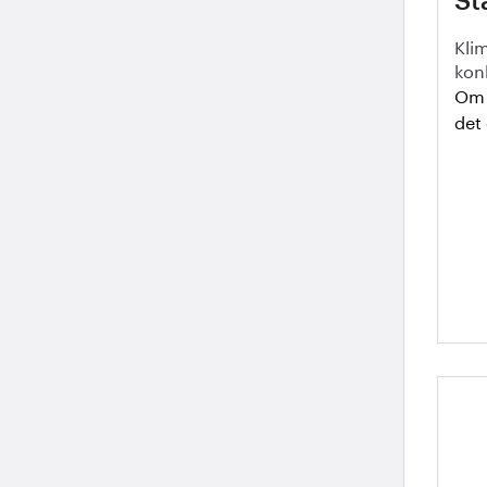
St
Klim
konk
Om h
det 
Ha
ek
st