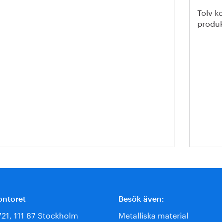
Tolv k
produk
ontoret
Besök även:
721, 111 87 Stockholm
Metalliska material