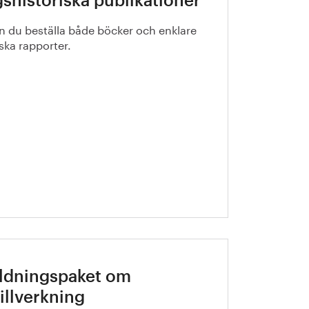
shistoriska publikationer
n du beställa både böcker och enklare
iska rapporter.
ildningspaket om
tillverkning