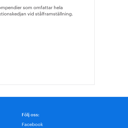
ompendier som omfattar hela
tionskedjan vid stålframställning.
Följ oss:
Facebook