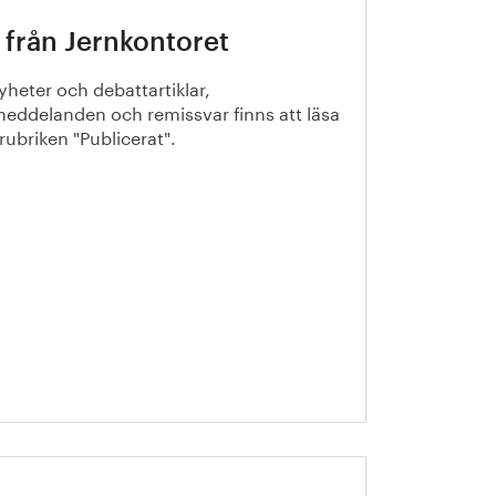
 från Jernkontoret
yheter och debattartiklar,
eddelanden och remissvar finns att läsa
rubriken "Publicerat".
petensfärdplan: