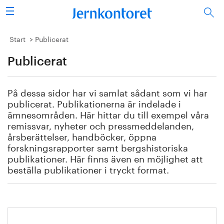
Sök
Stålindustrin
Start
Publicerat
Publicerat
Vision 2050
Forskning/utbildning
På dessa sidor har vi samlat sådant som vi har
publicerat. Publikationerna är indelade i
Energi/miljö
ämnesområden. Här hittar du till exempel våra
remissvar, nyheter och pressmeddelanden,
årsberättelser, handböcker, öppna
Vi tycker
forskningsrapporter samt bergshistoriska
publikationer. Här finns även en möjlighet att
Publicerat
beställa publikationer i tryckt format.
Bildbank
Om oss
Handbok för restprodukter