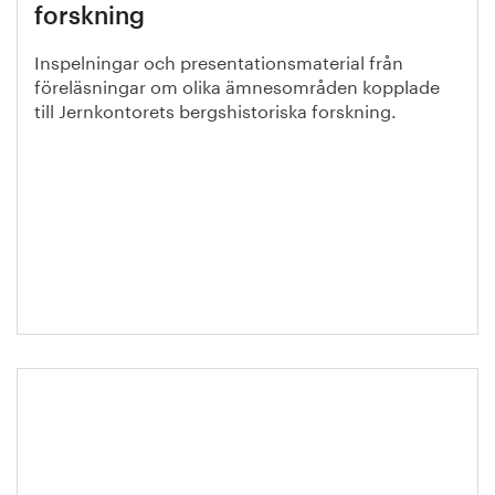
forskning
Inspelningar och presentationsmaterial från
föreläsningar om olika ämnesområden kopplade
till Jernkontorets bergshistoriska forskning.
Kompetensfärdplan: Kraftsamling
för utbildning och
kompetensförsörjning