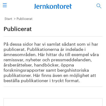
Sök
Stålindustrin
Start
Publicerat
Publicerat
Vision 2050
Forskning/utbildning
På dessa sidor har vi samlat sådant som vi har
publicerat. Publikationerna är indelade i
Energi/miljö
ämnesområden. Här hittar du till exempel våra
remissvar, nyheter och pressmeddelanden,
årsberättelser, handböcker, öppna
Vi tycker
forskningsrapporter samt bergshistoriska
publikationer. Här finns även en möjlighet att
Publicerat
beställa publikationer i tryckt format.
Bildbank
Om oss
Handbok för restprodukter