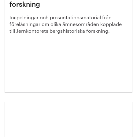
forskning
Inspelningar och presentationsmaterial från
föreläsningar om olika ämnesområden kopplade
till Jernkontorets bergshistoriska forskning.
Kompetensfärdplan: Kraftsamling
för utbildning och
kompetensförsörjning