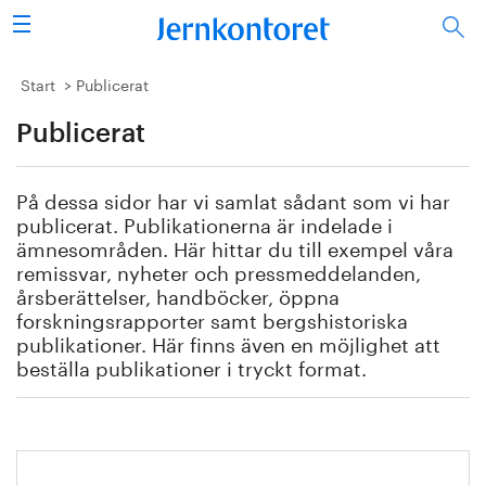
Sök
Stålindustrin
Start
Publicerat
Publicerat
Vision 2050
Forskning/utbildning
På dessa sidor har vi samlat sådant som vi har
publicerat. Publikationerna är indelade i
Energi/miljö
ämnesområden. Här hittar du till exempel våra
remissvar, nyheter och pressmeddelanden,
årsberättelser, handböcker, öppna
Vi tycker
forskningsrapporter samt bergshistoriska
publikationer. Här finns även en möjlighet att
Publicerat
beställa publikationer i tryckt format.
Bildbank
Om oss
Handbok för restprodukter