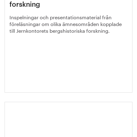
forskning
Inspelningar och presentationsmaterial från
föreläsningar om olika ämnesområden kopplade
till Jernkontorets bergshistoriska forskning.
Kompetensfärdplan: Kraftsamling
för utbildning och
kompetensförsörjning