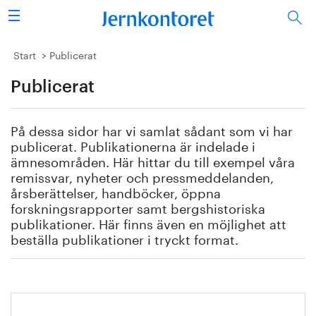
Sök
Stålindustrin
Start
Publicerat
Publicerat
Vision 2050
Forskning/utbildning
På dessa sidor har vi samlat sådant som vi har
publicerat. Publikationerna är indelade i
Energi/miljö
ämnesområden. Här hittar du till exempel våra
remissvar, nyheter och pressmeddelanden,
årsberättelser, handböcker, öppna
Vi tycker
forskningsrapporter samt bergshistoriska
publikationer. Här finns även en möjlighet att
Publicerat
beställa publikationer i tryckt format.
Bildbank
Om oss
Handbok för restprodukter