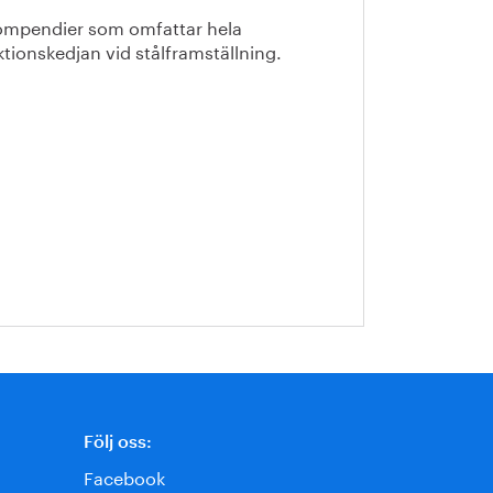
ompendier som omfattar hela
tionskedjan vid stålframställning.
Följ oss:
Facebook