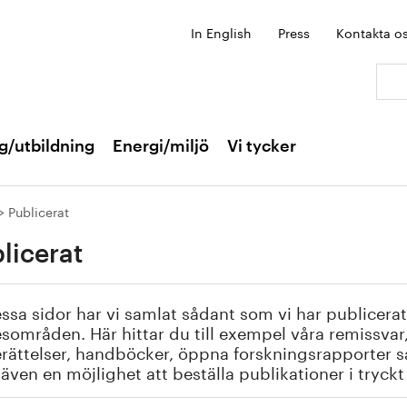
In English
Press
Kontakta o
Sök:
g/utbildning
Energi/miljö
Vi tycker
Publicerat
licerat
ssa sidor har vi samlat sådant som vi har publicerat
områden. Här hittar du till exempel våra remissva
rättelser, handböcker, öppna forskningsrapporter s
 även en möjlighet att beställa publikationer i tryck