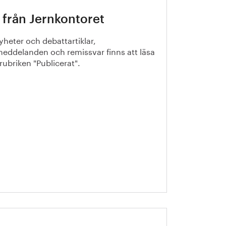
 från Jernkontoret
yheter och debattartiklar,
eddelanden och remissvar finns att läsa
rubriken "Publicerat".
petensfärdplan: