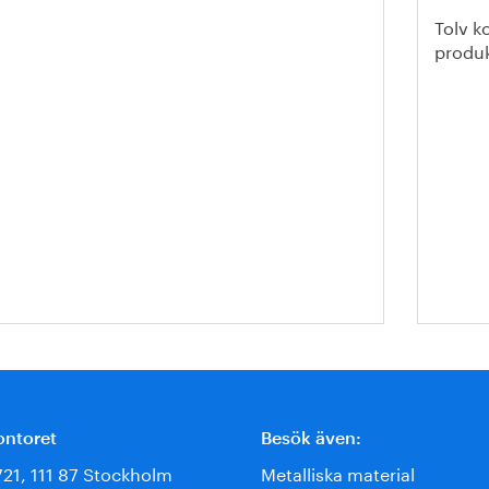
Tolv k
produk
ontoret
Besök även:
721, 111 87 Stockholm
Metalliska material