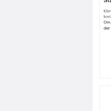
St
Klim
konk
Om h
det 
Ha
ek
st