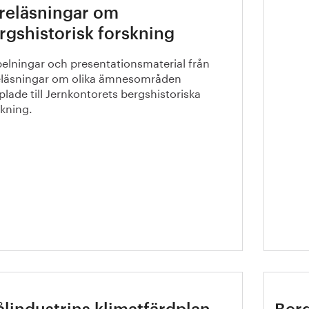
reläsningar om
Kraf
rgshistorisk forskning
kom
pelningar och presentationsmaterial från
eläsningar om olika ämnesområden
lade till Jernkontorets bergshistoriska
skning.