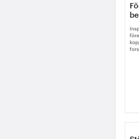
Fö
be
Ins
för
kopp
for