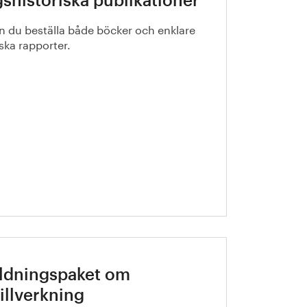
shistoriska publikationer
n du beställa både böcker och enklare
iska rapporter.
ildningspaket om
tillverkning