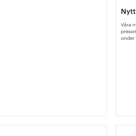
ålåret 2025 – en kort
Nytt
ersikt. Sammanfattning från
rnkontoret
Våra n
pressm
under 
Kom