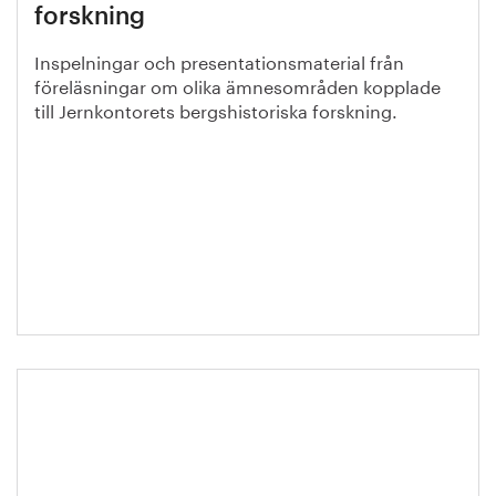
forskning
Inspelningar och presentationsmaterial från
föreläsningar om olika ämnesområden kopplade
till Jernkontorets bergshistoriska forskning.
Kompetensfärdplan: Kraftsamling
för utbildning och
kompetensförsörjning