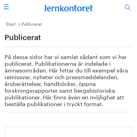
Sök
Stålindustrin
Start
Publicerat
Publicerat
Vision 2050
Forskning/utbildning
På dessa sidor har vi samlat sådant som vi har
publicerat. Publikationerna är indelade i
Energi/miljö
ämnesområden. Här hittar du till exempel våra
remissvar, nyheter och pressmeddelanden,
årsberättelser, handböcker, öppna
Vi tycker
forskningsrapporter samt bergshistoriska
publikationer. Här finns även en möjlighet att
Publicerat
beställa publikationer i tryckt format.
Bildbank
Om oss
Handbok för restprodukter