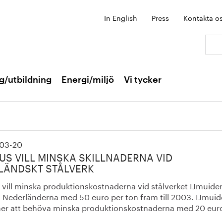
In English
Press
Kontakta o
Sök:
g/utbildning
Energi/miljö
Vi tycker
03-20
US VILL MINSKA SKILLNADERNA VID
LÄNDSKT STÅLVERK
 vill minska produktionskostnaderna vid stålverket IJmuiden
a Nederländerna med 50 euro per ton fram till 2003. IJmui
r att behöva minska produktionskostnaderna med 20 euro