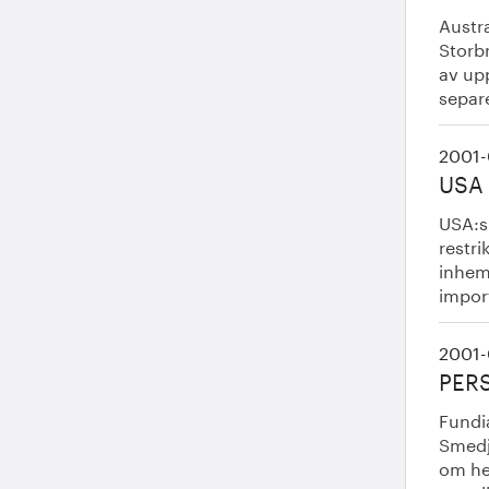
Austr
Storbr
av up
separe
2001-
USA
USA:s
restri
inhem
impor
2001-
PER
Fundia
Smedje
om he