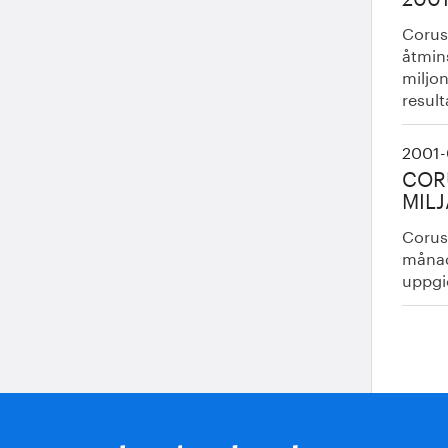
Corus
åtmin
miljo
result
2001-
CORU
MIL
Corus 
månad
uppgic