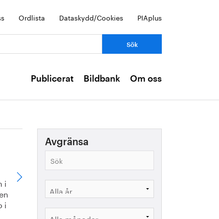
ss
Ordlista
Dataskydd/Cookies
PIAplus
Publicerat
Bildbank
Om oss
Avgränsa
 i
den
 i