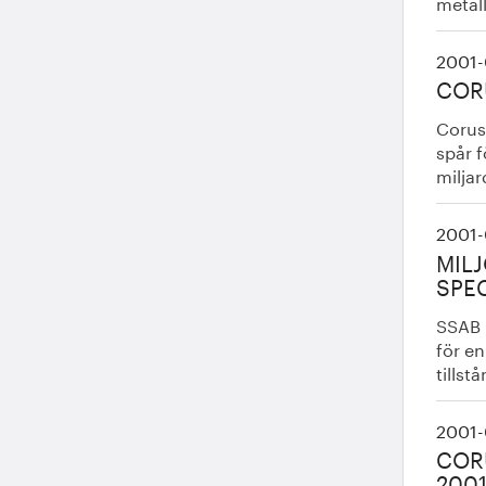
metal
2001-
COR
Corus 
spår f
miljar
2001-
MIL
SPE
SSAB h
för en
tillst
2001-
COR
200