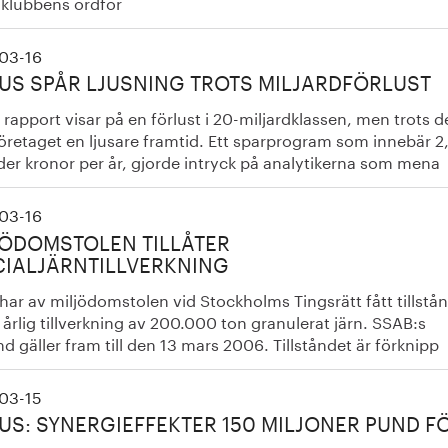
lklubbens ordför
03-16
US SPÅR LJUSNING TROTS MILJARDFÖRLUST
rapport visar på en förlust i 20-miljardklassen, men trots d
öretaget en ljusare framtid. Ett sparprogram som innebär 2
der kronor per år, gjorde intryck på analytikerna som mena
03-16
JÖDOMSTOLEN TILLÅTER
CIALJÄRNTILLVERKNING
ar av miljödomstolen vid Stockholms Tingsrätt fått tillstå
 årlig tillverkning av 200.000 ton granulerat järn. SSAB:s
ånd gäller fram till den 13 mars 2006. Tillståndet är förknipp
03-15
US: SYNERGIEFFEKTER 150 MILJONER PUND F
1