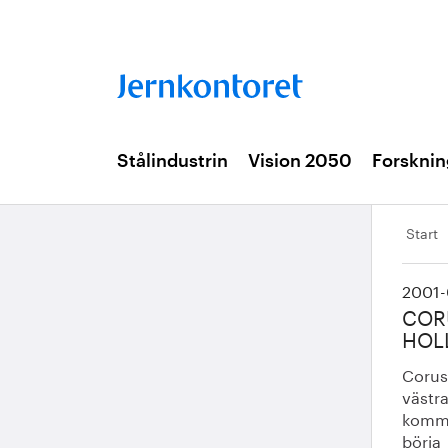
Stålindustrin
Vision 2050
Forsknin
Start
2001-
COR
HOL
Corus
västr
komme
börja