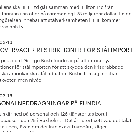
aliensiska BHP Ltd går samman med Billiton Plc från
itannien i en affär på sammanlagt 28 miljarder dollar. En de
pgörelsen innebär att stålverksamheten i BHP kommer
ras och tvi
03-16
 ÖVERVÄGER RESTRIKTIONER FÖR STÅLIMPOR
 president George Bush funderar på att införa nya
ktioner för stålimporten för att skydda den krisdrabbade
ska amerikanska stålindustrin. Bushs förslag innebär
tkvoter, men nivåe
03-16
SONALNEDDRAGNINGAR PÅ FUNDIA
 skär ned på personal och 126 tjänster tas bort i
backen och 25 i Boxholm. - Det är i stort sett vad det talat
la tiden, även om det inte exakt framgått, säger