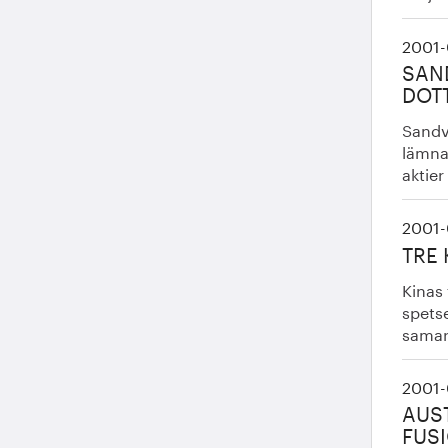
2001-
SAND
DOT
Sandv
lämna 
aktier
2001-
TRE 
Kinas 
spetse
samarb
2001-
AUS
FUS