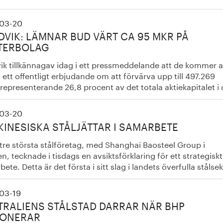
03-20
VIK: LÄMNAR BUD VÄRT CA 95 MKR PÅ
TERBOLAG
ik tillkännagav idag i ett pressmeddelande att de kommer a
ett offentligt erbjudande om att förvärva upp till 497.269
 representerande 26,8 procent av det totala aktiekapitalet i
03-20
KINESISKA STÅLJÄTTAR I SAMARBETE
tre största stålföretag, med Shanghai Baosteel Group i
n, tecknade i tisdags en avsiktsförklaring för ett strategiskt
ete. Detta är det första i sitt slag i landets överfulla stålsek
03-19
TRALIENS STÅLSTAD DARRAR NÄR BHP
IONERAR