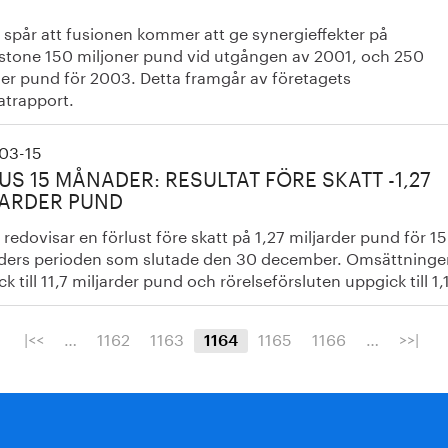
 spår att fusionen kommer att ge synergieffekter på
stone 150 miljoner pund vid utgången av 2001, och 250
ner pund för 2003. Detta framgår av företagets
atrapport.
03-15
S 15 MÅNADER: RESULTAT FÖRE SKATT -1,27
JARDER PUND
redovisar en förlust före skatt på 1,27 miljarder pund för 15
ers perioden som slutade den 30 december. Omsättninge
k till 11,7 miljarder pund och rörelseförsluten uppgick till 1,
|<<
…
1162
1163
1165
1166
…
>>|
1164