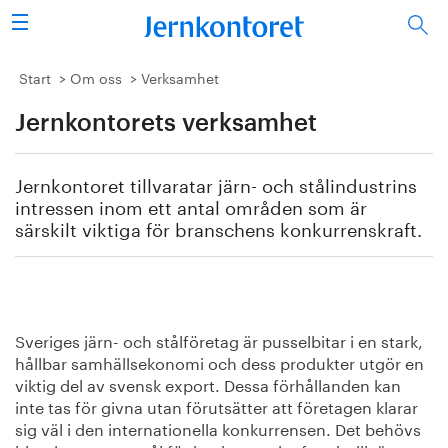
Sök
Stålindustrin
Start
Om oss
Verksamhet
Jernkontorets verksamhet
Vision 2050
Forskning/utbildning
Jernkontoret tillvaratar järn- och stålindustrins
intressen inom ett antal områden som är
Energi/miljö
särskilt viktiga för branschens konkurrenskraft.
Vi tycker
Publicerat
Sveriges järn- och stålföretag är pusselbitar i en stark,
hållbar samhällsekonomi och dess produkter utgör en
Bildbank
viktig del av svensk export. Dessa förhållanden kan
inte tas för givna utan förutsätter att företagen klarar
Om oss
sig väl i den internationella konkurrensen. Det behövs