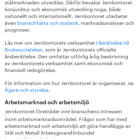
stålmarknaden utvecklas. Därför bevakar Jernkontoret
konjunktur och ekonomisk utveckling noga, både
nationellt och internationellt. Jernkontoret utarbetar
även
branschfakta och statistik
, marknadsanalyser och
prognoser.
Läs mer om Jernkontorets verksamhet i
Berättelse till
Brukssocieteten
, som är Jernkontorets officiella
årsberättelse. Den omfattar utförlig årlig beskrivning
av Jernkontorets verksamhet samt ekonomisk och
finansiell redogörelse.
För information om hur Jernkontoret är organiserat, se
Ägare och styrelse
.
Arbetsmarknad och arbetsmiljö
Jernkontoret företräder
branschens intressen
inte
inom arbetsmarknadsområdet. Frågor som har med
arbetsmarknad och arbetsmiljö att göra handläggs av
Stål och Metall Arbetsgivareförbundet
inom
Industriarbetsgivarna.