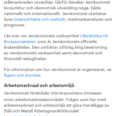
stålmarknaden utvecklas. Därför bevakar Jernkontoret
konjunktur och ekonomisk utveckling noga, både
nationellt och internationellt. Jernkontoret utarbetar
även
branschfakta och statistik
, marknadsanalyser och
prognoser.
Läs mer om Jernkontorets verksamhet i
Berättelse till
Brukssocieteten
, som är Jernkontorets officiella
årsberättelse. Den omfattar utförlig årlig beskrivning
av Jernkontorets verksamhet samt ekonomisk och
finansiell redogörelse.
För information om hur Jernkontoret är organiserat, se
Ägare och styrelse
.
Arbetsmarknad och arbetsmiljö
Jernkontoret företräder
branschens intressen
inte
inom arbetsmarknadsområdet. Frågor som har med
arbetsmarknad och arbetsmiljö att göra handläggs av
Stål och Metall Arbetsgivareförbundet
inom
Industriarbetsgivarna.