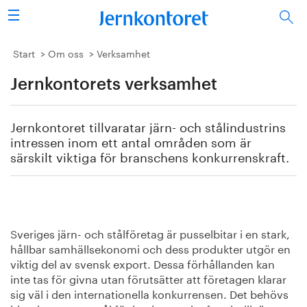
Sök
Stålindustrin
Start
Om oss
Verksamhet
Jernkontorets verksamhet
Vision 2050
Forskning/utbildning
Jernkontoret tillvaratar järn- och stålindustrins
intressen inom ett antal områden som är
Energi/miljö
särskilt viktiga för branschens konkurrenskraft.
Vi tycker
Publicerat
Sveriges järn- och stålföretag är pusselbitar i en stark,
hållbar samhällsekonomi och dess produkter utgör en
Bildbank
viktig del av svensk export. Dessa förhållanden kan
inte tas för givna utan förutsätter att företagen klarar
Om oss
sig väl i den internationella konkurrensen. Det behövs