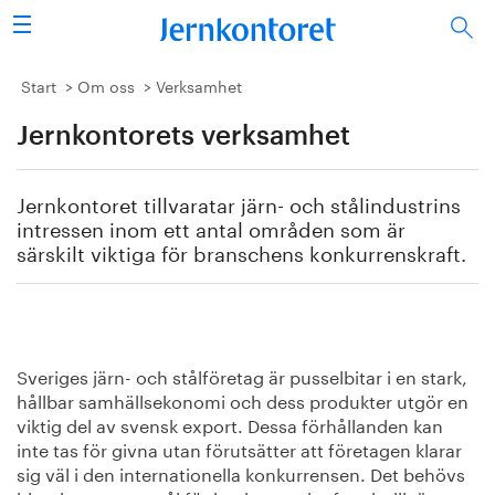
Sök
Stålindustrin
Start
Om oss
Verksamhet
Jernkontorets verksamhet
Vision 2050
Forskning/utbildning
Jernkontoret tillvaratar järn- och stålindustrins
intressen inom ett antal områden som är
Energi/miljö
särskilt viktiga för branschens konkurrenskraft.
Vi tycker
Publicerat
Sveriges järn- och stålföretag är pusselbitar i en stark,
hållbar samhällsekonomi och dess produkter utgör en
Bildbank
viktig del av svensk export. Dessa förhållanden kan
inte tas för givna utan förutsätter att företagen klarar
Om oss
sig väl i den internationella konkurrensen. Det behövs