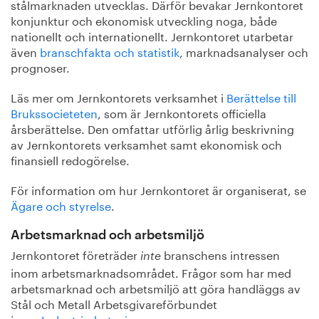
stålmarknaden utvecklas. Därför bevakar Jernkontoret
konjunktur och ekonomisk utveckling noga, både
nationellt och internationellt. Jernkontoret utarbetar
även
branschfakta och statistik
, marknadsanalyser och
prognoser.
Läs mer om Jernkontorets verksamhet i
Berättelse till
Brukssocieteten
, som är Jernkontorets officiella
årsberättelse. Den omfattar utförlig årlig beskrivning
av Jernkontorets verksamhet samt ekonomisk och
finansiell redogörelse.
För information om hur Jernkontoret är organiserat, se
Ägare och styrelse
.
Arbetsmarknad och arbetsmiljö
Jernkontoret företräder
branschens intressen
inte
inom arbetsmarknadsområdet. Frågor som har med
arbetsmarknad och arbetsmiljö att göra handläggs av
Stål och Metall Arbetsgivareförbundet
inom
Industriarbetsgivarna.