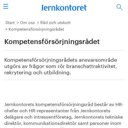
Sök
Stålindustrin
Start
Om oss
Råd och utskott
Kompetensförsörjningsrådet
Vision 2050
Kompetensförsörjningsrådet
Forskning/utbildning
Kompetensförsörjningsrådets ansvarsområde
Energi/miljö
utgörs av frågor som rör branschattraktivitet,
rekrytering och utbildning.
Vi tycker
Publicerat
Jernkontorets kompetensförsörjningsråd består av HR-
Bildbank
chefer och HR-representanter från Jernkontorets
delägare och intressentföretag, Jernkontorets tekniske
Om oss
direktör, kommunikationsdirektör samt personer inom