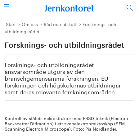
Sök
Stålindustrin
Start
Om oss
Råd och utskott
Forsknings- och
utbildningsrådet
Vision 2050
Forsknings- och utbildningsrådet
Forskning/utbildning
Forsknings- och utbildningsrådet
Energi/miljö
ansvarsområde utgörs av den
branschgemensamma forskningen, EU-
forskningen och högskolornas utbildningar
Vi tycker
samt deras relevanta forskningsområden.
Publicerat
Bildbank
Kontroll av stålets mikrostruktur med EBSD-teknik (Electron
Backscatter Diffraction) i ett svepelektronmikroskop (SEM,
Scanning Electron Microscope). Foto: Pia Nordlander.
Om oss