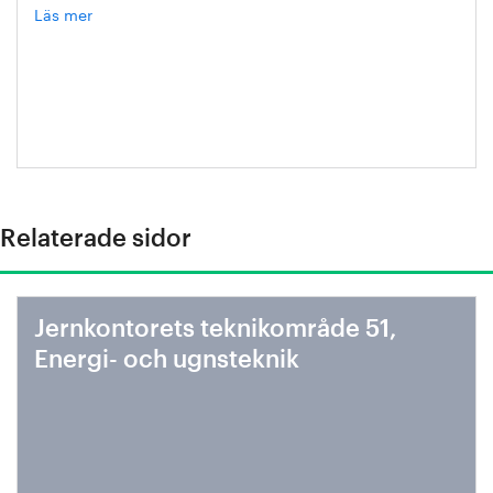
Läs mer
om
Pär
Hermerén
Relaterade sidor
Jernkontorets teknikområde 51,
Energi- och ugnsteknik