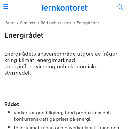
Sök
Stålindustrin
Start
Om oss
Råd och utskott
Energirådet
Energirådet
Vision 2050
Forskning/utbildning
Energirådets ansvarsområde utgörs av frågor
kring klimat, energimarknad,
Energi/miljö
energieffektivisering och ekonomiska
styrmedel.
Vi tycker
Publicerat
Rådet
Bildbank
verkar för god tillgång, bred produktmix och
konkurrenskraftiga priser på energi.
Om oss
följer klimatfrågan och påverkar lagstiftning och