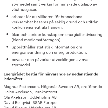
styrmedel samt verkar för minskade utsläpp av
växthusgaser.
arbetar för att villkoren för branschens
verksamhet baseras på saklig grund och utifrån
konkurrensneutrala hänsyn.
ökar och sprider kunskap om energieffektivisering
(bland medlemsföretagen).
upprätthåller statistisk information om
energianvändning och energiproduktion.
bevakar och påverkar utvecklingen av nya
styrmedel.
Energirådet består för närvarande av nedanstående
ledamöter:
Magnus Pettersson, Höganäs Sweden AB, ordförande
Helén Axelsson, Jernkontoret
Ola Axelsson, Uddeholms AB
David Bellqvist, SSAB Europe
David Blecko, Uddeholms AB