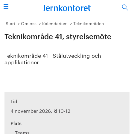
Sök
Stålindustrin
Start
Om oss
Kalendarium
Teknikområden
Teknikområde 41, styrelsemöte
Vision 2050
Forskning/utbildning
Teknikområde 41 - Stålutveckling och
applikationer
Energi/miljö
Vi tycker
Publicerat
Tid
4 november 2026, kl 10-12
Bildbank
Plats
Om oss
Teams