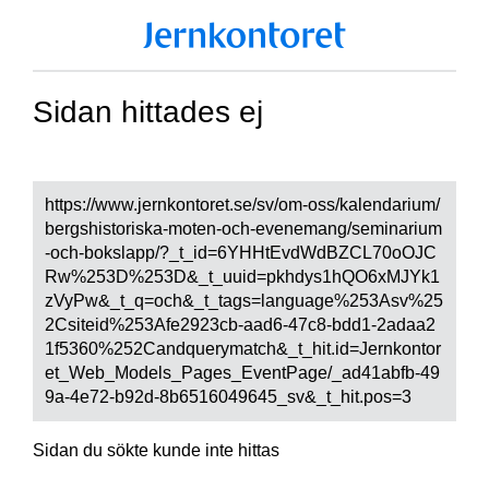
Sidan hittades ej
https://www.jernkontoret.se/sv/om-oss/kalendarium/
bergshistoriska-moten-och-evenemang/seminarium
-och-bokslapp/?_t_id=6YHHtEvdWdBZCL70oOJC
Rw%253D%253D&_t_uuid=pkhdys1hQO6xMJYk1
zVyPw&_t_q=och&_t_tags=language%253Asv%25
2Csiteid%253Afe2923cb-aad6-47c8-bdd1-2adaa2
1f5360%252Candquerymatch&_t_hit.id=Jernkontor
et_Web_Models_Pages_EventPage/_ad41abfb-49
9a-4e72-b92d-8b6516049645_sv&_t_hit.pos=3
Sidan du sökte kunde inte hittas