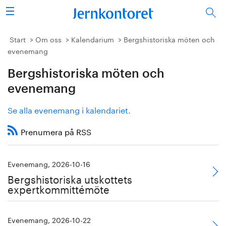
Sök
Stålindustrin
Start
Om oss
Kalendarium
Bergshistoriska möten och
evenemang
Vision 2050
Bergshistoriska möten och
Forskning/utbildning
evenemang
Se alla evenemang i kalendariet.
Energi/miljö
Prenumera på RSS
Vi tycker
Publicerat
Evenemang, 2026-10-16
Bergshistoriska utskottets
expertkommittémöte
Bildbank
Om oss
Evenemang, 2026-10-22