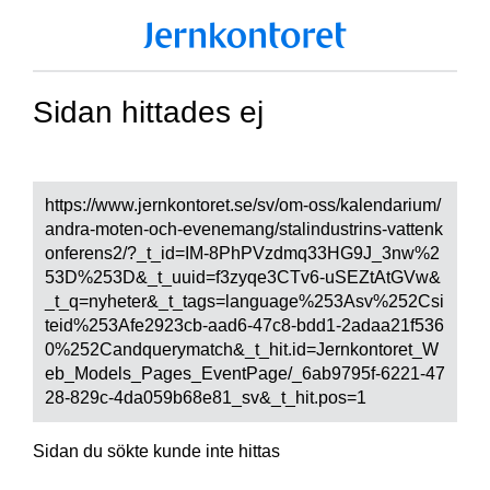
Sidan hittades ej
https://www.jernkontoret.se/sv/om-oss/kalendarium/
andra-moten-och-evenemang/stalindustrins-vattenk
onferens2/?_t_id=IM-8PhPVzdmq33HG9J_3nw%2
53D%253D&_t_uuid=f3zyqe3CTv6-uSEZtAtGVw&
_t_q=nyheter&_t_tags=language%253Asv%252Csi
teid%253Afe2923cb-aad6-47c8-bdd1-2adaa21f536
0%252Candquerymatch&_t_hit.id=Jernkontoret_W
eb_Models_Pages_EventPage/_6ab9795f-6221-47
28-829c-4da059b68e81_sv&_t_hit.pos=1
Sidan du sökte kunde inte hittas