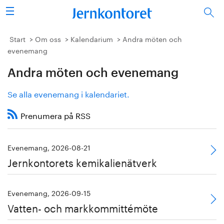
Sök
Stålindustrin
Start
Om oss
Kalendarium
Andra möten och
evenemang
Vision 2050
Andra möten och evenemang
Forskning/utbildning
Se alla evenemang i kalendariet.
Energi/miljö
Prenumera på RSS
Vi tycker
Evenemang, 2026-08-21
Jernkontorets kemikalienätverk
Publicerat
Bildbank
Evenemang, 2026-09-15
Vatten- och markkommittémöte
Om oss