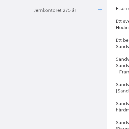
Eiser
Jernkontoret 275 år
Ett sv
Hedin.
Ett be
Sandv
Sandvi
Sandvi
Frams
Sandvi
[Sand
Sandv
hårdme
Sandv
(Bergs