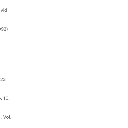
 vid
992)
 23
. 10,
. Vol.