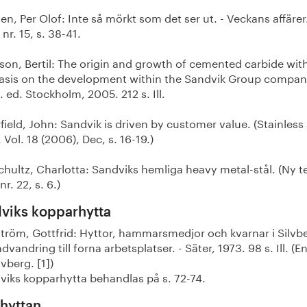
en, Per Olof: Inte så mörkt som det ser ut. - Veckans affärer
nr. 15, s. 38-41.
son, Bertil: The origin and growth of cemented carbide wit
sis on the development within the Sandvik Group compani
v. ed. Stockholm, 2005. 212 s. Ill.
field, John: Sandvik is driven by customer value. (Stainless 
 Vol. 18 (2006), Dec, s. 16-19.)
hultz, Charlotta: Sandviks hemliga heavy metal-stål. (Ny te
nr. 22, s. 6.)
viks kopparhytta
ström, Gottfrid: Hyttor, hammarsmedjor och kvarnar i Silvb
dvandring till forna arbetsplatser. - Säter, 1973. 98 s. Ill. (E
vberg. [1])
iks kopparhytta behandlas på s. 72-74.
hyttan