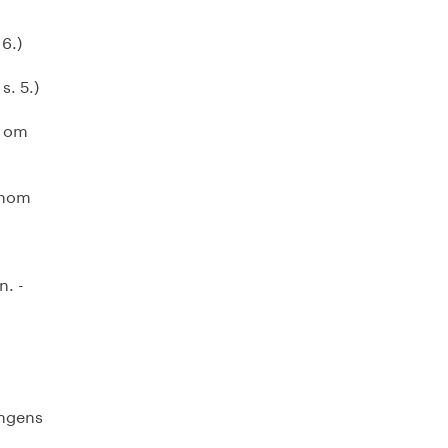
6.)
s. 5.)
l om
inom
n. -
ingens