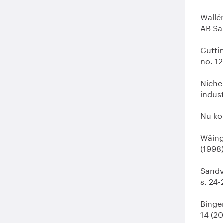
Wallé
AB San
Cutti
no. 12
Niche 
indust
Nu kom
Wäinge
(1998)
Sandvi
s. 24-
Bingen
14 (20