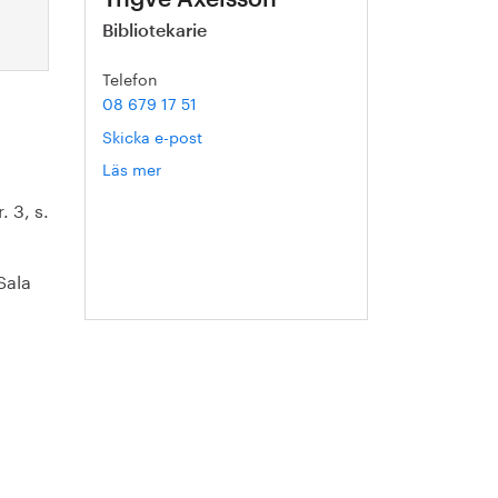
Bibliotekarie
Telefon
08 679 17 51
Skicka e-post
Läs mer
om
Yngve
 3, s.
Axelsson
Sala