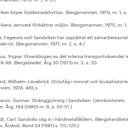
iken köper Guldsmedshyttan. (Bergsmannen. 1970, nr. 1, s. 
kens Jernverk förbättrar miljön. (Bergsmannen. 1970, nr. 1, 
a, Fagersta och Sandviken har upprättat ett samarbetsavta
de rör. (Bergsmannen. 1971, nr. 2, s. 4.)
ius, Yngve: Utvecklingen av det interna transportväsendet 
k AB. (Bergsbladet. Årg 30 (1973) nr. 3, s. 20-
nd, Wilhelm: Levebröd. Strövtåg i minnet och brukshistorie
holm, 1978. 465 s.
aum, Gunnar: Stränggjutning i Sandviken. (Jernkontorets
r. Årg. 164 (1980) nr. 6, s. 50-51.)
dt, Carl: Sandviks väg in i hårdmetallåldern. (Bergshandter
. Årsbok. Band 54 (1981) s. 115-120.)