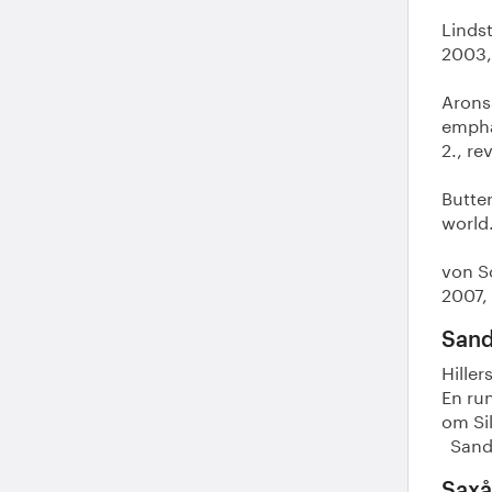
Lindst
2003, 
Arons
empha
2., re
Butter
world.
von Sc
2007, 
Sand
Hiller
En run
om Sil
Sandv
Saxå