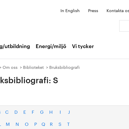
In English
Press
Kontakta o
Sök:
g/utbildning
Energi/miljö
Vi tycker
Om oss
Biblioteket
Bruksbibliografi
ksbibliografi: S
B
C
D
E
F
G
H
I
J
L
M
N
O
P
Q
R
S
T