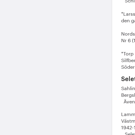
*Larss
den g
Nordst
Nr 6 (
*Torp
Silfbe
Söderb
Sele
Sahlin
Bergsh
Även 
Lamm,
Västm
1942-1
Selet