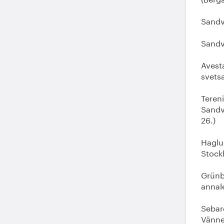
Sandv
Sandvi
Avest
svetsa
Teren
Sandvi
26.)
Haglu
Stock
Grünb
annale
Sebar
Vänner