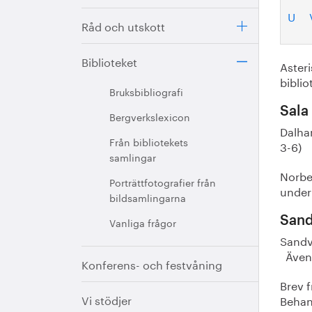
U
Råd och utskott
Biblioteket
Asteri
biblio
Bruksbibliografi
Sala
Bergverkslexicon
Dalham
Från bibliotekets
3-6)
samlingar
Norbe
Porträttfotografier från
under 
bildsamlingarna
Sand
Vanliga frågor
Sandvi
Även 
Konferens- och festvåning
Brev f
Vi stödjer
Behand