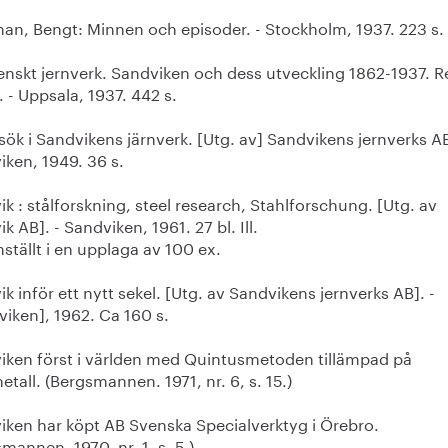
man, Bengt: Minnen och episoder. - Stockholm, 1937. 223 s.
enskt jernverk. Sandviken och dess utveckling 1862-1937. Re
 - Uppsala, 1937. 442 s.
sök i Sandvikens järnverk. [Utg. av] Sandvikens jernverks AB
iken, 1949. 36 s.
k : stålforskning, steel research, Stahlforschung. [Utg. av
k AB]. - Sandviken, 1961. 27 bl. Ill.
tällt i en upplaga av 100 ex.
k inför ett nytt sekel. [Utg. av Sandvikens jernverks AB]. -
viken], 1962. Ca 160 s.
iken först i världen med Quintusmetoden tillämpad på
tall. (Bergsmannen. 1971, nr. 6, s. 15.)
iken har köpt AB Svenska Specialverktyg i Örebro.
mannen. 1970, nr. 1, s. 5.)