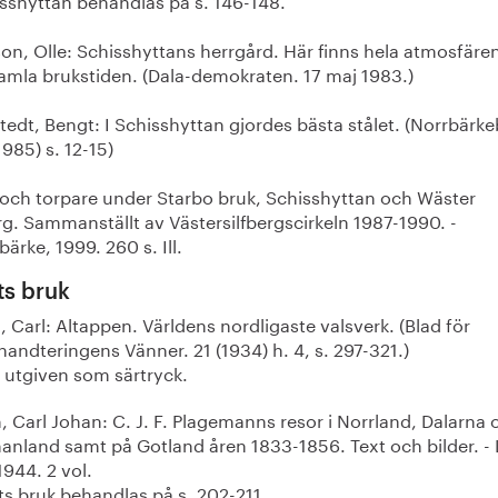
on, Olle: Schisshyttans herrgård. Här finns hela atmosfären
amla brukstiden. (Dala-demokraten. 17 maj 1983.)
edt, Bengt: I Schisshyttan gjordes bästa stålet. (Norrbärk
1985) s. 12-15)
 och torpare under Starbo bruk, Schisshyttan och Wäster
rg. Sammanställt av Västersilfbergscirkeln 1987-1990. -
ärke, 1999. 260 s. Ill.
ts bruk
, Carl: Altappen. Världens nordligaste valsverk. (Blad för
andteringens Vänner. 21 (1934) h. 4, s. 297-321.)
utgiven som särtryck.
 Carl Johan: C. J. F. Plagemanns resor i Norrland, Dalarna 
anland samt på Gotland åren 1833-1856. Text och bilder. -
944. 2 vol.
s bruk behandlas på s. 202-211.