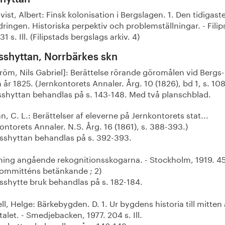
ist, Albert: Finsk kolonisation i Bergslagen. 1. Den tidigast
ringen. Historiska perpektiv och problemställningar. - Filip
31 s. Ill. (Filipstads bergslags arkiv. 4)
sshyttan, Norrbärkes skn
röm, Nils Gabriel]: Berättelse rörande göromålen vid Bergs-
 år 1825. (Jernkontorets Annaler. Årg. 10 (1826), bd 1, s. 108
shyttan behandlas på s. 143-148. Med två planschblad.
, C. L.: Berättelser af eleverne på Jernkontorets stat...
ontorets Annaler. N.S. Årg. 16 (1861), s. 388-393.)
shyttan behandlas på s. 392-393.
ning angående rekognitionsskogarna. - Stockholm, 1919. 45
ommitténs betänkande ; 2)
shytte bruk behandlas på s. 182-184.
ll, Helge: Bärkebygden. D. 1. Ur bygdens historia till mitten
alet. - Smedjebacken, 1977. 204 s. Ill.
shyttan behandlas på s. 146-148.