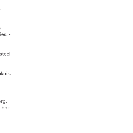
.
h
es. -
steel
knik.
erg.
n bok