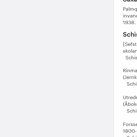
Palmqv
invand
1938. 
Schi
[Sefst
skolan
Schis
Rinman
(Jernk
Schis
Utred
(Åbok
Schis
Forsse
1800-t
Schis