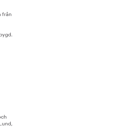
 från
ebygd.
och
 Lund,