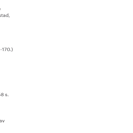
e
stad,
-170.)
8 s.
 av