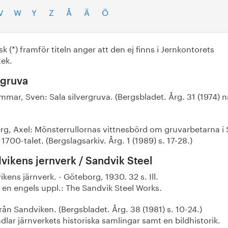
V
W
Y
Z
Å
Ä
Ö
sk (*) framför titeln anger att den ej finns i Jernkontorets
tek.
 gruva
mar, Sven: Sala silvergruva. (Bergsbladet. Årg. 31 (1974) nr.
rg, Axel: Mönsterrullornas vittnesbörd om gruvarbetarna i 
1700-talet. (Bergslagsarkiv. Årg. 1 (1989) s. 17-28.)
vikens jernverk / Sandvik Steel
kens järnverk. - Göteborg, 1930. 32 s. Ill.
en engels uppl.: The Sandvik Steel Works.
rån Sandviken. (Bergsbladet. Årg. 38 (1981) s. 10-24.)
lar järnverkets historiska samlingar samt en bildhistorik.