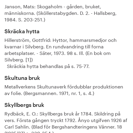
Janson, Mats: Skogaholm - gården, bruket,
människorna. (Sköllerstabygden. D. 2. - Hallsberg,
1984. S. 203-251.)
Skräcka hytta
Hillerström, Gottfrid: Hyttor, hammarsmedjor och
kvarnar i Silvberg. En rundvandring till forna
arbetsplatser. - Säter, 1973. 98 s. Ill. (En bok om
Silvberg. [1])
Skräckia hytta behandlas på s. 75-77.
Skultuna bruk
Metallverkens Skultunaverk fördubblar produktionen
av folie. (Bergsmannen. 1971, nr. 1, s. 4.)
Skyllbergs bruk
Rydbäck, E. O.: Skyllbergs bruk år 1784. Skildring på
vers. Första gången tryckt 1792. Ånyo utgifven 1926 af
Carl Sahlin. (Blad för Bergshandteringens Vänner. 18
(1925/27) s. 339-354.)