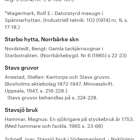
*Wagermark, Rolf E.: Datorstyrd masugn i
Spännarhyttan. (Industriell teknik. 102 (1974) nr. 9, s.
17-18.)
Starbo hytta, Norrbärke skn
Nordstedt, Bengt: Gamla tackjärnsugnar i
Starbotrakten. (Norrbärkebygd. Nr 6 (1985) s 22-23)
Stavs gruvor
Anestad, Stellan: Kantorps och Stavs gruvor.
(Boxholms aktiebolag 1872-1947. Minnesskrift.
Uppsala, 1947, s. 216-228.)
Stavs gruvor behandlas på s. 224-228.
Stavsjö bruk
Hammar, Magnus: En sjökrigare på styckebruk år 1753.
(Med hammare och fackla. 1965 s. 23-66)
Schnell, Ivar: Stavsjö bruk i Södermanland. - Nyköping,