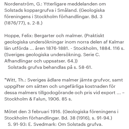
Nordenström, G.: Ytterligare meddelanden om
Solstads koppargrufva i Småland. (Geologiska
föreningens i Stockholm förhandlingar. Bd. 3
(1876/77), s. 2-8.)
Hoppe, Felix: Bergarter och malmer. (Praktiskt
geologiska undersökningar inom norra delen af Kalmar
län utförda ... åren 1876-1881. - Stockholm, 1884. 116 s.
(Sveriges geologiska undersökning. Serie C.
Afhandlingar och uppsatser. 64.))
Solstads grufva behandlas på s. 58-61.
*Witt, Th.: Sveriges ädlare malmer jämte grufvor, samt
uppgifter om sätten och ungefärliga kostnaden för
dessa malmers tillgodogörande och pris vid export ... –
Stockholm & Falun, 1906. 85 s.
Mötet den 3 februari 1916. (Geologiska föreningens i
Stockholm förhandlingar. Bd. 38 (1916), s. 91-94.)
S. 91-93: E. Svedmark: Om Solstads grufva.