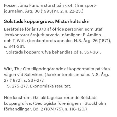
Posse, Jöns: Fundia störst på skrot. (Transport-
journalen. Årg. 38 (1993) nr. 2, s. 22-23.)
Solstads koppargruva, Misterhults skn
Berättelse för år 1870 af öfrige personer, som utaf
Jernkontoret åtnjutit arvode, nämligen: P. Amilon ...
och T. Witt. (Jernkontorets annaler. N.S. Årg. 26 (1871),
s. 341-361.
Solstads koppargrufva behandlas på s. 357-361.
Witt, Th.: Om tillgodogörande af kopparmalm på våta
vägen vid Saltviken. (Jernkontorets annaler. N.S. Årg.
27 (1872), s. 267-277.
S. 275-277: Ekonomiska resultat.
Nordenström, G.: Iakttagelser rörande Solstads
koppargrufva. (Geologiska föreningens i Stockholm
förhandlingar. Bd. 2 (1874/75), s. 116-120.)