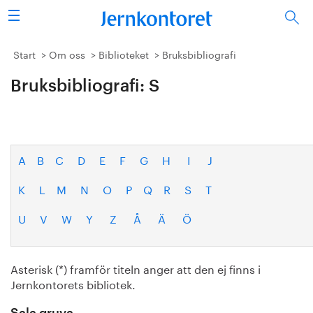
Sök
Stålindustrin
Start
Om oss
Biblioteket
Bruksbibliografi
Bruksbibliografi: S
Vision 2050
Forskning/utbildning
Energi/miljö
A
B
C
D
E
F
G
H
I
J
K
L
M
N
O
P
Q
R
S
T
Vi tycker
U
V
W
Y
Z
Å
Ä
Ö
Publicerat
Bildbank
Asterisk (*) framför titeln anger att den ej finns i
Jernkontorets bibliotek.
Om oss