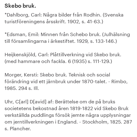
Skebo bruk.
*Dahlborg, Carl: Några bilder från Rodhin. (Svenska
turistföreningens årsskrift. 1902, s. 41-63.)
*Edsman, Emil: Minnen från Schebo bruk. (Julhälsning
till församlingarna i ärkestiftet. 1929, s. 133-146.)
Heijkenskjöld, Carl: Plåttillverkning vid Skebo bruk.
(med hammare och fackla. 6 (1935) s. 111-129.)
Morger, Kersti: Skebo bruk. Teknisk och social
förändring vid ett järnbruk under 1870-talet. - Rimbo,
1985. 294 s. Ill.
Uhr, C[arl] D[avid] af: Berättelse om de på bruks
societetens bekostnad åren 1819-1822 vid Skebo Bruk
verkställda puddlings försök jemte några upplysningar
om jerntillverkningen i England. - Stockholm, 1825. 287
s. Plancher.