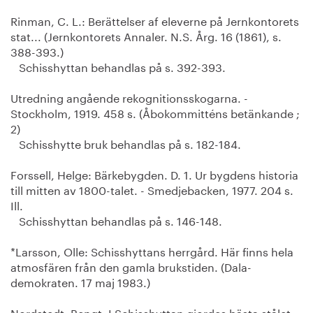
Rinman, C. L.: Berättelser af eleverne på Jernkontorets
stat... (Jernkontorets Annaler. N.S. Årg. 16 (1861), s.
388-393.)
Schisshyttan behandlas på s. 392-393.
Utredning angående rekognitionsskogarna. -
Stockholm, 1919. 458 s. (Åbokommitténs betänkande ;
2)
Schisshytte bruk behandlas på s. 182-184.
Forssell, Helge: Bärkebygden. D. 1. Ur bygdens historia
till mitten av 1800-talet. - Smedjebacken, 1977. 204 s.
Ill.
Schisshyttan behandlas på s. 146-148.
*Larsson, Olle: Schisshyttans herrgård. Här finns hela
atmosfären från den gamla brukstiden. (Dala-
demokraten. 17 maj 1983.)
Nordstedt, Bengt: I Schisshyttan gjordes bästa stålet.