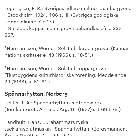
Tegengren, F. R.: Sveriges ädlare malmer och bergverk.
- Stockholm, 1924. 406 s. Ill. (Sveriges geologiska
undersökning. Ca 17.)
Solstads kopparmalmsgruva behandlas på s. 332-
337.
*Hermansson, Werner: Solstads koppargruva. (Kalmar
nations skriftserie. 43 (1966), s. 18-51.)
*Hermansson, Werner: Solstad koppargruva.
(Tjustbygdens kulturhistoriska förening. Meddelande
23 (1966), s. 63-81.)
Spännarhyttan, Norberg
Leffler, J. A.: Spännarhyttans sintringsverk.
(Jernkontorets Annaler. Årg. 111 (1927) s. 569-576.)
Landhult, Hans: Surahammars ryska
tackjärnsgjutmaskin i Spännarhyttan. (Bergsmannen.
Årg. 5 (1974) nr. 7, s. 196-197.)