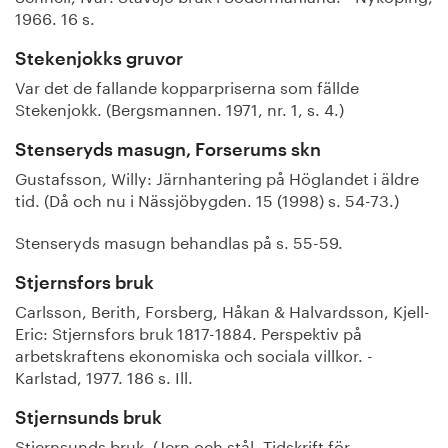
1966. 16 s.
Stekenjokks gruvor
Var det de fallande kopparpriserna som fällde
Stekenjokk. (Bergsmannen. 1971, nr. 1, s. 4.)
Stenseryds masugn, Forserums skn
Gustafsson, Willy: Järnhantering på Höglandet i äldre
tid. (Då och nu i Nässjöbygden. 15 (1998) s. 54-73.)
Stenseryds masugn behandlas på s. 55-59.
Stjernsfors bruk
Carlsson, Berith, Forsberg, Håkan & Halvardsson, Kjell-
Eric: Stjernsfors bruk 1817-1884. Perspektiv på
arbetskraftens ekonomiska och sociala villkor. -
Karlstad, 1977. 186 s. Ill.
Stjernsunds bruk
Stjernsunds bruk. (Jern och stål. Tidskrift för