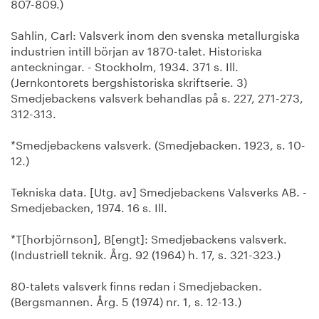
807-809.)
Sahlin, Carl: Valsverk inom den svenska metallurgiska
industrien intill början av 1870-talet. Historiska
anteckningar. - Stockholm, 1934. 371 s. Ill.
(Jernkontorets bergshistoriska skriftserie. 3)
Smedjebackens valsverk behandlas på s. 227, 271-273,
312-313.
*Smedjebackens valsverk. (Smedjebacken. 1923, s. 10-
12.)
Tekniska data. [Utg. av] Smedjebackens Valsverks AB. -
Smedjebacken, 1974. 16 s. Ill.
*T[horbjörnson], B[engt]: Smedjebackens valsverk.
(Industriell teknik. Årg. 92 (1964) h. 17, s. 321-323.)
80-talets valsverk finns redan i Smedjebacken.
(Bergsmannen. Årg. 5 (1974) nr. 1, s. 12-13.)