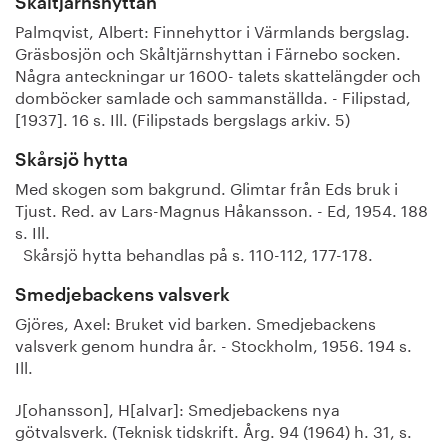
Skåltjärnshyttan
Palmqvist, Albert: Finnehyttor i Värmlands bergslag.
Gräsbosjön och Skåltjärnshyttan i Färnebo socken.
Några anteckningar ur 1600- talets skattelängder och
domböcker samlade och sammanställda. - Filipstad,
[1937]. 16 s. Ill. (Filipstads bergslags arkiv. 5)
Skårsjö hytta
Med skogen som bakgrund. Glimtar från Eds bruk i
Tjust. Red. av Lars-Magnus Håkansson. - Ed, 1954. 188
s. Ill.
Skårsjö hytta behandlas på s. 110-112, 177-178.
Smedjebackens valsverk
Gjöres, Axel: Bruket vid barken. Smedjebackens
valsverk genom hundra år. - Stockholm, 1956. 194 s.
Ill.
J[ohansson], H[alvar]: Smedjebackens nya
götvalsverk. (Teknisk tidskrift. Årg. 94 (1964) h. 31, s.