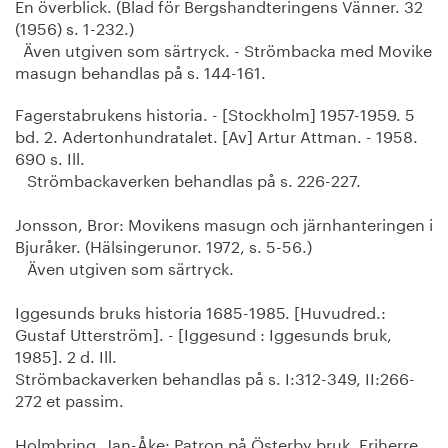
En överblick. (Blad för Bergshandteringens Vänner. 32
(1956) s. 1-232.)
Även utgiven som särtryck. - Strömbacka med Movike
masugn behandlas på s. 144-161.
Fagerstabrukens historia. - [Stockholm] 1957-1959. 5
bd. 2. Adertonhundratalet. [Av] Artur Attman. - 1958.
690 s. Ill.
Strömbackaverken behandlas på s. 226-227.
Jonsson, Bror: Movikens masugn och järnhanteringen i
Bjuråker. (Hälsingerunor. 1972, s. 5-56.)
Även utgiven som särtryck.
Iggesunds bruks historia 1685-1985. [Huvudred.:
Gustaf Utterström]. - [Iggesund : Iggesunds bruk,
1985]. 2 d. Ill.
Strömbackaverken behandlas på s. I:312-349, II:266-
272 et passim.
Holmbring, Jan-Åke: Patron på Österby bruk. Friherre