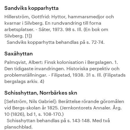
Sandviks kopparhytta
Hillerström, Gottfrid: Hyttor, hammarsmedjor och
kvarnar i Silvberg. En rundvandring till forna
arbetsplatser. - Säter, 1973. 98 s. Ill. (En bok om
Silvberg. [1])
Sandviks kopparhytta behandlas på s. 72-74.
Saxåhyttan
Palmqvist, Albert: Finsk kolonisation i Bergslagen. 1.
Den tidigaste invandringen. Historiska perpektiv och
problemställningar. - Filipstad, 1938. 31 s. Ill. (Filipstads
bergslags arkiv. 4)
Schisshyttan, Norrbärkes skn
[Sefström, Nils Gabriel]: Berättelse rörande göromålen
vid Bergs-skolan år 1825. (Jernkontorets Annaler. Årg.
10 (1826), bd 1, s. 108-170.)
Schisshyttan behandlas på s. 143-148. Med två
planschblad.