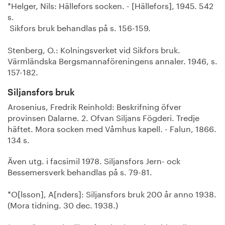
*Helger, Nils: Hällefors socken. - [Hällefors], 1945. 542
s.
Sikfors bruk behandlas på s. 156-159.
Stenberg, O.: Kolningsverket vid Sikfors bruk.
Värmländska Bergsmannaföreningens annaler. 1946, s.
157-182.
Siljansfors bruk
Arosenius, Fredrik Reinhold: Beskrifning öfver
provinsen Dalarne. 2. Ofvan Siljans Fögderi. Tredje
häftet. Mora socken med Våmhus kapell. - Falun, 1866.
134 s.
Även utg. i facsimil 1978. Siljansfors Jern- ock
Bessemersverk behandlas på s. 79-81.
*O[lsson], A[nders]: Siljansfors bruk 200 år anno 1938.
(Mora tidning. 30 dec. 1938.)