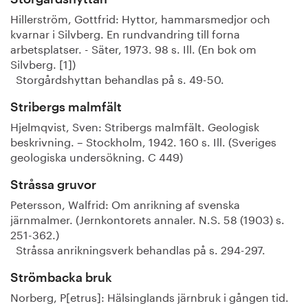
Hillerström, Gottfrid: Hyttor, hammarsmedjor och
kvarnar i Silvberg. En rundvandring till forna
arbetsplatser. - Säter, 1973. 98 s. Ill. (En bok om
Silvberg. [1])
Storgårdshyttan behandlas på s. 49-50.
Stribergs malmfält
Hjelmqvist, Sven: Stribergs malmfält. Geologisk
beskrivning. – Stockholm, 1942. 160 s. Ill. (Sveriges
geologiska undersökning. C 449)
Stråssa gruvor
Petersson, Walfrid: Om anrikning af svenska
järnmalmer. (Jernkontorets annaler. N.S. 58 (1903) s.
251-362.)
Stråssa anrikningsverk behandlas på s. 294-297.
Strömbacka bruk
Norberg, P[etrus]: Hälsinglands järnbruk i gången tid.