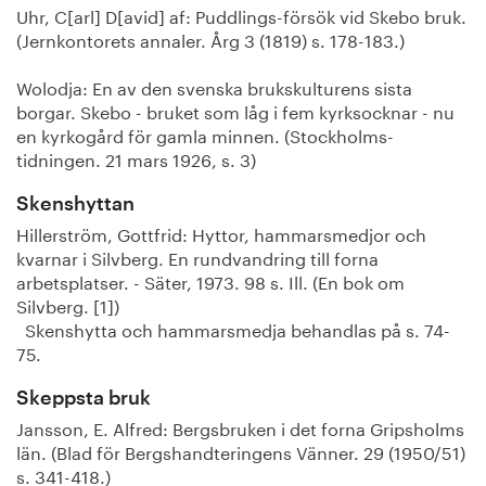
Uhr, C[arl] D[avid] af: Puddlings-försök vid Skebo bruk.
(Jernkontorets annaler. Årg 3 (1819) s. 178-183.)
Wolodja: En av den svenska brukskulturens sista
borgar. Skebo - bruket som låg i fem kyrksocknar - nu
en kyrkogård för gamla minnen. (Stockholms-
tidningen. 21 mars 1926, s. 3)
Skenshyttan
Hillerström, Gottfrid: Hyttor, hammarsmedjor och
kvarnar i Silvberg. En rundvandring till forna
arbetsplatser. - Säter, 1973. 98 s. Ill. (En bok om
Silvberg. [1])
Skenshytta och hammarsmedja behandlas på s. 74-
75.
Skeppsta bruk
Jansson, E. Alfred: Bergsbruken i det forna Gripsholms
län. (Blad för Bergshandteringens Vänner. 29 (1950/51)
s. 341-418.)