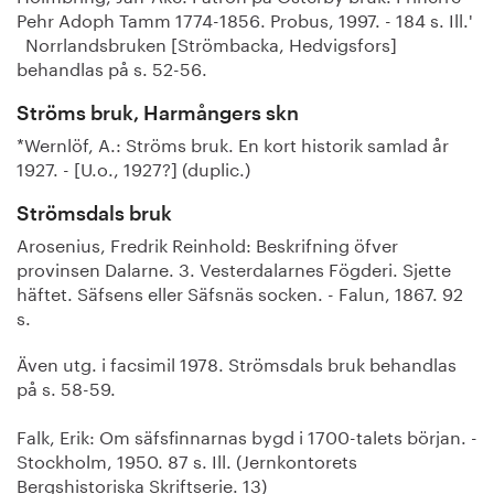
Pehr Adoph Tamm 1774-1856. Probus, 1997. - 184 s. Ill.'
Norrlandsbruken [Strömbacka, Hedvigsfors]
behandlas på s. 52-56.
Ströms bruk, Harmångers skn
*Wernlöf, A.: Ströms bruk. En kort historik samlad år
1927. - [U.o., 1927?] (duplic.)
Strömsdals bruk
Arosenius, Fredrik Reinhold: Beskrifning öfver
provinsen Dalarne. 3. Vesterdalarnes Fögderi. Sjette
häftet. Säfsens eller Säfsnäs socken. - Falun, 1867. 92
s.
Även utg. i facsimil 1978. Strömsdals bruk behandlas
på s. 58-59.
Falk, Erik: Om säfsfinnarnas bygd i 1700-talets början. -
Stockholm, 1950. 87 s. Ill. (Jernkontorets
Bergshistoriska Skriftserie. 13)