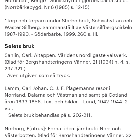
(Norrbärkebygd. Nr 6 (1985) s. 12-15)
*Torp och torpare under Starbo bruk, Schisshyttan och
Wäster Silfberg. Sammanställt av Västersilfbergscirkeln
1987-1990. - Söderbärke, 1999. 260 s. Ill.
Selets bruk
Sahlin, Carl: Altappen. Världens nordligaste valsverk.
(Blad för Bergshandteringens Vänner. 21 (1934) h. 4, s.
297-321.)
Även utgiven som särtryck.
Lamm, Carl Johan: C. J. F. Plagemanns resor i
Norrland, Dalarna och Västmanland samt på Gotland
åren 1833-1856. Text och bilder. - Lund, 1942-1944. 2
vol.
Selets bruk behandlas på s. 202-211.
Norberg, P[etrus]: Forna tiders järnbruk i Norr-och
Västerbotten. (Blad för Bergshandteringens Vänner. 32