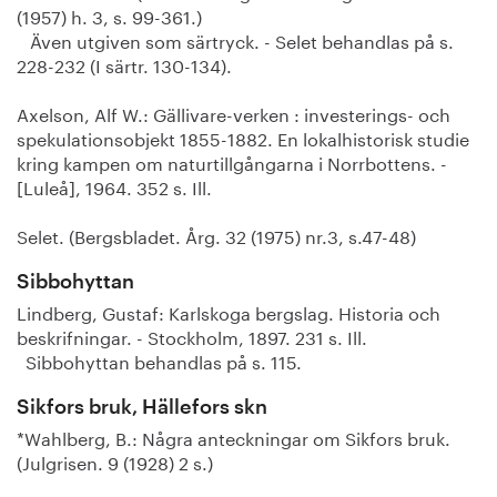
(1957) h. 3, s. 99-361.)
Även utgiven som särtryck. - Selet behandlas på s.
228-232 (I särtr. 130-134).
Axelson, Alf W.: Gällivare-verken : investerings- och
spekulationsobjekt 1855-1882. En lokalhistorisk studie
kring kampen om naturtillgångarna i Norrbottens. -
[Luleå], 1964. 352 s. Ill.
Selet. (Bergsbladet. Årg. 32 (1975) nr.3, s.47-48)
Sibbohyttan
Lindberg, Gustaf: Karlskoga bergslag. Historia och
beskrifningar. - Stockholm, 1897. 231 s. Ill.
Sibbohyttan behandlas på s. 115.
Sikfors bruk, Hällefors skn
*Wahlberg, B.: Några anteckningar om Sikfors bruk.
(Julgrisen. 9 (1928) 2 s.)