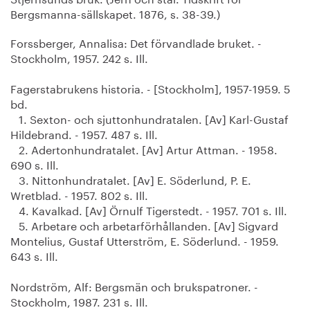
Bergsmanna-sällskapet. 1876, s. 38-39.)
Forssberger, Annalisa: Det förvandlade bruket. -
Stockholm, 1957. 242 s. Ill.
Fagerstabrukens historia. - [Stockholm], 1957-1959. 5
bd.
1. Sexton- och sjuttonhundratalen. [Av] Karl-Gustaf
Hildebrand. - 1957. 487 s. Ill.
2. Adertonhundratalet. [Av] Artur Attman. - 1958.
690 s. Ill.
3. Nittonhundratalet. [Av] E. Söderlund, P. E.
Wretblad. - 1957. 802 s. Ill.
4. Kavalkad. [Av] Örnulf Tigerstedt. - 1957. 701 s. Ill.
5. Arbetare och arbetarförhållanden. [Av] Sigvard
Montelius, Gustaf Utterström, E. Söderlund. - 1959.
643 s. Ill.
Nordström, Alf: Bergsmän och brukspatroner. -
Stockholm, 1987. 231 s. Ill.