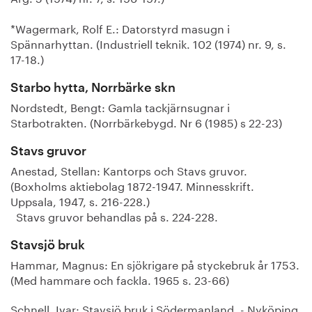
*Wagermark, Rolf E.: Datorstyrd masugn i
Spännarhyttan. (Industriell teknik. 102 (1974) nr. 9, s.
17-18.)
Starbo hytta, Norrbärke skn
Nordstedt, Bengt: Gamla tackjärnsugnar i
Starbotrakten. (Norrbärkebygd. Nr 6 (1985) s 22-23)
Stavs gruvor
Anestad, Stellan: Kantorps och Stavs gruvor.
(Boxholms aktiebolag 1872-1947. Minnesskrift.
Uppsala, 1947, s. 216-228.)
Stavs gruvor behandlas på s. 224-228.
Stavsjö bruk
Hammar, Magnus: En sjökrigare på styckebruk år 1753.
(Med hammare och fackla. 1965 s. 23-66)
Schnell, Ivar: Stavsjö bruk i Södermanland. - Nyköping,