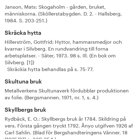
Janson, Mats: Skogaholm - gården, bruket,
människorna. (Sköllerstabygden. D. 2. - Hallsberg,
1984. S. 203-251.)
Skräcka hytta
Hillerström, Gottfrid: Hyttor, hammarsmedjor och
kvarnar i Silvberg. En rundvandring till forna
arbetsplatser. - Säter, 1973. 98 s. Ill. (En bok om
Silvberg. [1])
Skräckia hytta behandlas på s. 75-77.
Skultuna bruk
Metallverkens Skultunaverk fördubblar produktionen
av folie. (Bergsmannen. 1971, nr. 1, s. 4.)
Skyllbergs bruk
Rydbäck, E. O.: Skyllbergs bruk år 1784. Skildring på
vers. Första gången tryckt 1792. Ånyo utgifven 1926 af
Carl Sahlin. (Blad för Bergshandteringens Vänner. 18
(1925/27) s. 339-354.)