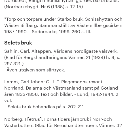
(Norrbärkebygd. Nr 6 (1985) s. 12-15)
*Torp och torpare under Starbo bruk, Schisshyttan och
Wäster Silfberg. Sammanställt av Västersilfbergscirkeln
1987-1990. - Söderbärke, 1999. 260 s. Ill.
Selets bruk
Sahlin, Carl: Altappen. Världens nordligaste valsverk.
(Blad för Bergshandteringens Vänner. 21 (1934) h. 4, s.
297-321.)
Även utgiven som särtryck.
Lamm, Carl Johan: C. J. F. Plagemanns resor i
Norrland, Dalarna och Västmanland samt på Gotland
åren 1833-1856. Text och bilder. - Lund, 1942-1944. 2
vol.
Selets bruk behandlas på s. 202-211.
Norberg, P[etrus]: Forna tiders järnbruk i Norr-och
Västerbotten. (Blad för Bergshandteringens Vänner. 32