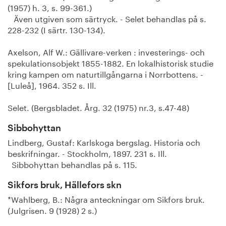
(1957) h. 3, s. 99-361.)
Även utgiven som särtryck. - Selet behandlas på s.
228-232 (I särtr. 130-134).
Axelson, Alf W.: Gällivare-verken : investerings- och
spekulationsobjekt 1855-1882. En lokalhistorisk studie
kring kampen om naturtillgångarna i Norrbottens. -
[Luleå], 1964. 352 s. Ill.
Selet. (Bergsbladet. Årg. 32 (1975) nr.3, s.47-48)
Sibbohyttan
Lindberg, Gustaf: Karlskoga bergslag. Historia och
beskrifningar. - Stockholm, 1897. 231 s. Ill.
Sibbohyttan behandlas på s. 115.
Sikfors bruk, Hällefors skn
*Wahlberg, B.: Några anteckningar om Sikfors bruk.
(Julgrisen. 9 (1928) 2 s.)