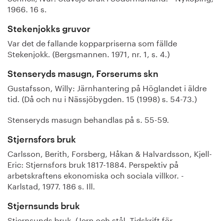
1966. 16 s.
Stekenjokks gruvor
Var det de fallande kopparpriserna som fällde
Stekenjokk. (Bergsmannen. 1971, nr. 1, s. 4.)
Stenseryds masugn, Forserums skn
Gustafsson, Willy: Järnhantering på Höglandet i äldre
tid. (Då och nu i Nässjöbygden. 15 (1998) s. 54-73.)
Stenseryds masugn behandlas på s. 55-59.
Stjernsfors bruk
Carlsson, Berith, Forsberg, Håkan & Halvardsson, Kjell-
Eric: Stjernsfors bruk 1817-1884. Perspektiv på
arbetskraftens ekonomiska och sociala villkor. -
Karlstad, 1977. 186 s. Ill.
Stjernsunds bruk
Stjernsunds bruk. (Jern och stål. Tidskrift för