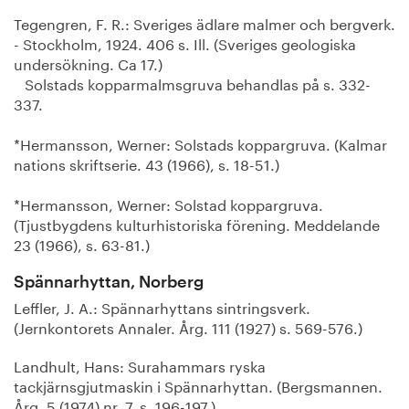
Tegengren, F. R.: Sveriges ädlare malmer och bergverk.
- Stockholm, 1924. 406 s. Ill. (Sveriges geologiska
undersökning. Ca 17.)
Solstads kopparmalmsgruva behandlas på s. 332-
337.
*Hermansson, Werner: Solstads koppargruva. (Kalmar
nations skriftserie. 43 (1966), s. 18-51.)
*Hermansson, Werner: Solstad koppargruva.
(Tjustbygdens kulturhistoriska förening. Meddelande
23 (1966), s. 63-81.)
Spännarhyttan, Norberg
Leffler, J. A.: Spännarhyttans sintringsverk.
(Jernkontorets Annaler. Årg. 111 (1927) s. 569-576.)
Landhult, Hans: Surahammars ryska
tackjärnsgjutmaskin i Spännarhyttan. (Bergsmannen.
Årg. 5 (1974) nr. 7, s. 196-197.)