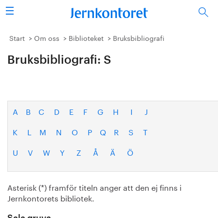
Sök
Stålindustrin
Start
Om oss
Biblioteket
Bruksbibliografi
Bruksbibliografi: S
Vision 2050
Forskning/utbildning
Energi/miljö
A
B
C
D
E
F
G
H
I
J
K
L
M
N
O
P
Q
R
S
T
Vi tycker
U
V
W
Y
Z
Å
Ä
Ö
Publicerat
Bildbank
Asterisk (*) framför titeln anger att den ej finns i
Jernkontorets bibliotek.
Om oss