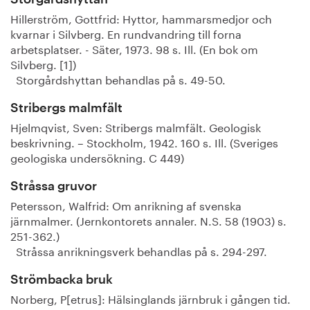
Hillerström, Gottfrid: Hyttor, hammarsmedjor och
kvarnar i Silvberg. En rundvandring till forna
arbetsplatser. - Säter, 1973. 98 s. Ill. (En bok om
Silvberg. [1])
Storgårdshyttan behandlas på s. 49-50.
Stribergs malmfält
Hjelmqvist, Sven: Stribergs malmfält. Geologisk
beskrivning. – Stockholm, 1942. 160 s. Ill. (Sveriges
geologiska undersökning. C 449)
Stråssa gruvor
Petersson, Walfrid: Om anrikning af svenska
järnmalmer. (Jernkontorets annaler. N.S. 58 (1903) s.
251-362.)
Stråssa anrikningsverk behandlas på s. 294-297.
Strömbacka bruk
Norberg, P[etrus]: Hälsinglands järnbruk i gången tid.