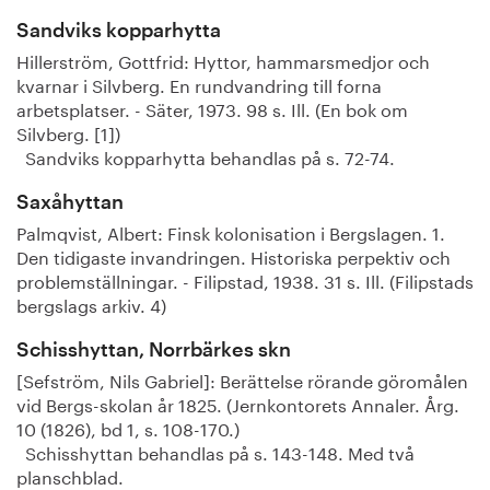
Sandviks kopparhytta
Hillerström, Gottfrid: Hyttor, hammarsmedjor och
kvarnar i Silvberg. En rundvandring till forna
arbetsplatser. - Säter, 1973. 98 s. Ill. (En bok om
Silvberg. [1])
Sandviks kopparhytta behandlas på s. 72-74.
Saxåhyttan
Palmqvist, Albert: Finsk kolonisation i Bergslagen. 1.
Den tidigaste invandringen. Historiska perpektiv och
problemställningar. - Filipstad, 1938. 31 s. Ill. (Filipstads
bergslags arkiv. 4)
Schisshyttan, Norrbärkes skn
[Sefström, Nils Gabriel]: Berättelse rörande göromålen
vid Bergs-skolan år 1825. (Jernkontorets Annaler. Årg.
10 (1826), bd 1, s. 108-170.)
Schisshyttan behandlas på s. 143-148. Med två
planschblad.