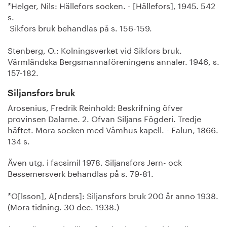
*Helger, Nils: Hällefors socken. - [Hällefors], 1945. 542
s.
Sikfors bruk behandlas på s. 156-159.
Stenberg, O.: Kolningsverket vid Sikfors bruk.
Värmländska Bergsmannaföreningens annaler. 1946, s.
157-182.
Siljansfors bruk
Arosenius, Fredrik Reinhold: Beskrifning öfver
provinsen Dalarne. 2. Ofvan Siljans Fögderi. Tredje
häftet. Mora socken med Våmhus kapell. - Falun, 1866.
134 s.
Även utg. i facsimil 1978. Siljansfors Jern- ock
Bessemersverk behandlas på s. 79-81.
*O[lsson], A[nders]: Siljansfors bruk 200 år anno 1938.
(Mora tidning. 30 dec. 1938.)