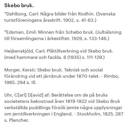
Skebo bruk.
*Dahlborg, Carl: Några bilder från Rodhin. (Svenska
turistföreningens årsskrift. 1902, s. 41-63.)
*Edsman, Emil: Minnen från Schebo bruk. (Julhälsning
till församlingarna i ärkestiftet. 1929, s. 133-146.)
Heijkenskjöld, Carl: Plåttillverkning vid Skebo bruk.
(med hammare och fackla. 6 (1935) s. 111-129.)
Morger, Kersti: Skebo bruk. Teknisk och social
förändring vid ett järnbruk under 1870-talet. - Rimbo,
1985. 294 s. Ill.
Uhr, C[arl] D[avid] af: Berättelse om de på bruks
societetens bekostnad åren 1819-1822 vid Skebo Bruk
verkställda puddlings försök jemte några upplysningar
om jerntillverkningen i England. - Stockholm, 1825. 287
s. Plancher.