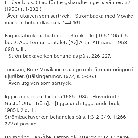
En överblick. (Blad för Bergshandteringens Vänner. 32
(1956) s. 1-232.)
Även utgiven som särtryck. - Strömbacka med Movike
masugn behandlas på s. 144-161.
Fagerstabrukens historia. - [Stockholm] 1957-1959. 5
bd. 2. Adertonhundratalet. [Av] Artur Attman. - 1958.
690 s. Ill.
Strömbackaverken behandlas på s. 226-227.
Jonsson, Bror: Movikens masugn och järnhanteringen i
Bjuråker. (Hälsingerunor. 1972, s. 5-56.)
Även utgiven som särtryck.
Iggesunds bruks historia 1685-1985. [Huvudred.:
Gustaf Utterström]. - [Iggesund : Iggesunds bruk,
1985]. 2 d. Ill.
Strömbackaverken behandlas på s. I:312-349, II:266-
272 et passim.
Holmbring, Jan-Åke: Patron på Österby bruk. Friherre