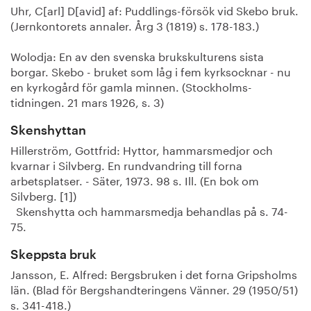
Uhr, C[arl] D[avid] af: Puddlings-försök vid Skebo bruk.
(Jernkontorets annaler. Årg 3 (1819) s. 178-183.)
Wolodja: En av den svenska brukskulturens sista
borgar. Skebo - bruket som låg i fem kyrksocknar - nu
en kyrkogård för gamla minnen. (Stockholms-
tidningen. 21 mars 1926, s. 3)
Skenshyttan
Hillerström, Gottfrid: Hyttor, hammarsmedjor och
kvarnar i Silvberg. En rundvandring till forna
arbetsplatser. - Säter, 1973. 98 s. Ill. (En bok om
Silvberg. [1])
Skenshytta och hammarsmedja behandlas på s. 74-
75.
Skeppsta bruk
Jansson, E. Alfred: Bergsbruken i det forna Gripsholms
län. (Blad för Bergshandteringens Vänner. 29 (1950/51)
s. 341-418.)