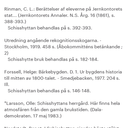
Rinman, C. L.: Berättelser af eleverne på Jernkontorets
stat... (Jernkontorets Annaler. N.S. Årg. 16 (1861), s.
388-393.)
Schisshyttan behandlas på s. 392-393.
Utredning angående rekognitionsskogarna. -
Stockholm, 1919. 458 s. (Åbokommitténs betänkande ;
2)
Schisshytte bruk behandlas på s. 182-184.
Forssell, Helge: Bärkebygden. D. 1. Ur bygdens historia
till mitten av 1800-talet. - Smedjebacken, 1977. 204 s.
Ill.
Schisshyttan behandlas på s. 146-148.
*Larsson, Olle: Schisshyttans herrgård. Här finns hela
atmosfären från den gamla brukstiden. (Dala-
demokraten. 17 maj 1983.)
Nordstedt, Bengt: I Schisshyttan gjordes bästa stålet.