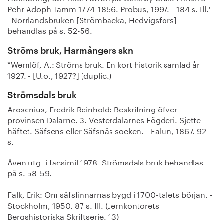
Pehr Adoph Tamm 1774-1856. Probus, 1997. - 184 s. Ill.'
Norrlandsbruken [Strömbacka, Hedvigsfors]
behandlas på s. 52-56.
Ströms bruk, Harmångers skn
*Wernlöf, A.: Ströms bruk. En kort historik samlad år
1927. - [U.o., 1927?] (duplic.)
Strömsdals bruk
Arosenius, Fredrik Reinhold: Beskrifning öfver
provinsen Dalarne. 3. Vesterdalarnes Fögderi. Sjette
häftet. Säfsens eller Säfsnäs socken. - Falun, 1867. 92
s.
Även utg. i facsimil 1978. Strömsdals bruk behandlas
på s. 58-59.
Falk, Erik: Om säfsfinnarnas bygd i 1700-talets början. -
Stockholm, 1950. 87 s. Ill. (Jernkontorets
Bergshistoriska Skriftserie. 13)