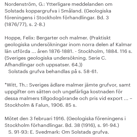
Nordenström, G.: Ytterligare meddelanden om
Solstads koppargrufva i Småland. (Geologiska
föreningens i Stockholm förhandlingar. Bd. 3
(1876/77), s. 2-8.)
Hoppe, Felix: Bergarter och malmer. (Praktiskt
geologiska undersökningar inom norra delen af Kalmar
län utförda ... åren 1876-1881. - Stockholm, 1884. 116 s.
(Sveriges geologiska undersökning. Serie C.
Afhandlingar och uppsatser. 64.))
Solstads grufva behandlas på s. 58-61.
*Witt, Th.: Sveriges ädlare malmer jämte grufvor, samt
uppgifter om sätten och ungefärliga kostnaden för
dessa malmers tillgodogörande och pris vid export ... –
Stockholm & Falun, 1906. 85 s.
Mötet den 3 februari 1916. (Geologiska föreningens i
Stockholm förhandlingar. Bd. 38 (1916), s. 91-94.)
S. 91-93: E. Svedmark: Om Solstads grufva.