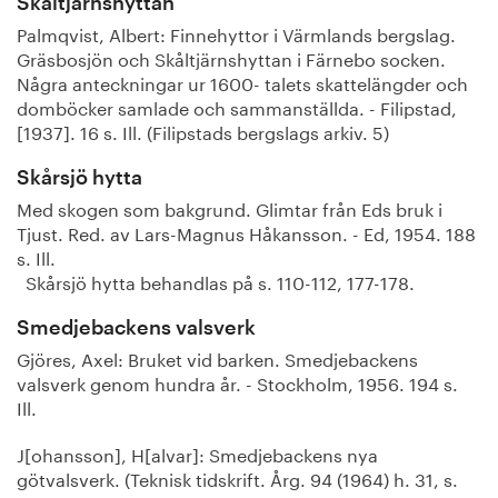
Skåltjärnshyttan
Palmqvist, Albert: Finnehyttor i Värmlands bergslag.
Gräsbosjön och Skåltjärnshyttan i Färnebo socken.
Några anteckningar ur 1600- talets skattelängder och
domböcker samlade och sammanställda. - Filipstad,
[1937]. 16 s. Ill. (Filipstads bergslags arkiv. 5)
Skårsjö hytta
Med skogen som bakgrund. Glimtar från Eds bruk i
Tjust. Red. av Lars-Magnus Håkansson. - Ed, 1954. 188
s. Ill.
Skårsjö hytta behandlas på s. 110-112, 177-178.
Smedjebackens valsverk
Gjöres, Axel: Bruket vid barken. Smedjebackens
valsverk genom hundra år. - Stockholm, 1956. 194 s.
Ill.
J[ohansson], H[alvar]: Smedjebackens nya
götvalsverk. (Teknisk tidskrift. Årg. 94 (1964) h. 31, s.