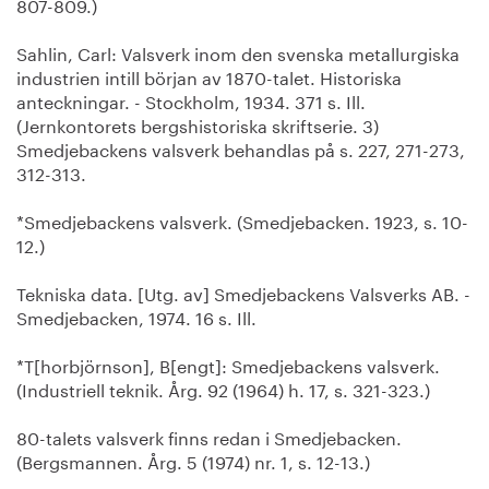
807-809.)
Sahlin, Carl: Valsverk inom den svenska metallurgiska
industrien intill början av 1870-talet. Historiska
anteckningar. - Stockholm, 1934. 371 s. Ill.
(Jernkontorets bergshistoriska skriftserie. 3)
Smedjebackens valsverk behandlas på s. 227, 271-273,
312-313.
*Smedjebackens valsverk. (Smedjebacken. 1923, s. 10-
12.)
Tekniska data. [Utg. av] Smedjebackens Valsverks AB. -
Smedjebacken, 1974. 16 s. Ill.
*T[horbjörnson], B[engt]: Smedjebackens valsverk.
(Industriell teknik. Årg. 92 (1964) h. 17, s. 321-323.)
80-talets valsverk finns redan i Smedjebacken.
(Bergsmannen. Årg. 5 (1974) nr. 1, s. 12-13.)