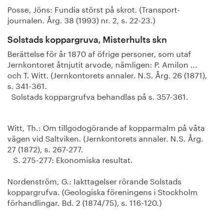
Posse, Jöns: Fundia störst på skrot. (Transport-
journalen. Årg. 38 (1993) nr. 2, s. 22-23.)
Solstads koppargruva, Misterhults skn
Berättelse för år 1870 af öfrige personer, som utaf
Jernkontoret åtnjutit arvode, nämligen: P. Amilon ...
och T. Witt. (Jernkontorets annaler. N.S. Årg. 26 (1871),
s. 341-361.
Solstads koppargrufva behandlas på s. 357-361.
Witt, Th.: Om tillgodogörande af kopparmalm på våta
vägen vid Saltviken. (Jernkontorets annaler. N.S. Årg.
27 (1872), s. 267-277.
S. 275-277: Ekonomiska resultat.
Nordenström, G.: Iakttagelser rörande Solstads
koppargrufva. (Geologiska föreningens i Stockholm
förhandlingar. Bd. 2 (1874/75), s. 116-120.)