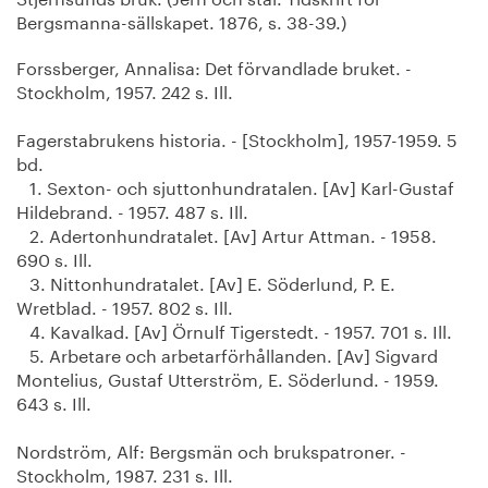
Bergsmanna-sällskapet. 1876, s. 38-39.)
Forssberger, Annalisa: Det förvandlade bruket. -
Stockholm, 1957. 242 s. Ill.
Fagerstabrukens historia. - [Stockholm], 1957-1959. 5
bd.
1. Sexton- och sjuttonhundratalen. [Av] Karl-Gustaf
Hildebrand. - 1957. 487 s. Ill.
2. Adertonhundratalet. [Av] Artur Attman. - 1958.
690 s. Ill.
3. Nittonhundratalet. [Av] E. Söderlund, P. E.
Wretblad. - 1957. 802 s. Ill.
4. Kavalkad. [Av] Örnulf Tigerstedt. - 1957. 701 s. Ill.
5. Arbetare och arbetarförhållanden. [Av] Sigvard
Montelius, Gustaf Utterström, E. Söderlund. - 1959.
643 s. Ill.
Nordström, Alf: Bergsmän och brukspatroner. -
Stockholm, 1987. 231 s. Ill.