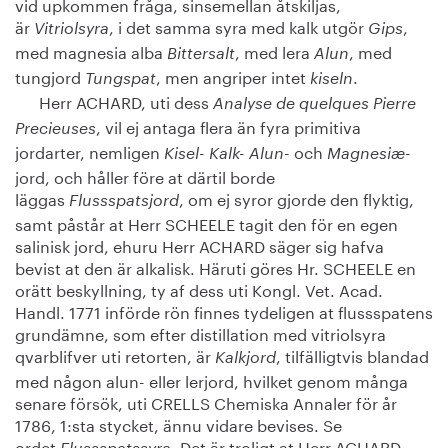
vid upkommen fråga, sinsemellan åtskiljas,
är
, i det samma syra med kalk utgör
,
Vitriolsyra
Gips
med magnesia alba
, med lera
, med
Bittersalt
Alun
tungjord
, men angriper intet
.
Tungspat
kiseln
Herr ACHARD, uti dess
Analyse de quelques Pierre
, vil ej antaga flera än fyra primitiva
Precieuses
jordarter, nemligen
och
Kisel- Kalk- Alun-
Magnesiæ-
jord, och håller före at därtil borde
läggas
, om ej syror gjorde den flyktig,
Flussspatsjord
samt påstår at Herr SCHEELE tagit den för en egen
salinisk jord, ehuru Herr ACHARD säger sig hafva
bevist at den är alkalisk. Häruti göres Hr. SCHEELE en
orätt beskyllning, ty af dess uti Kongl. Vet. Acad.
Handl. 1771 införde rön finnes tydeligen at flussspatens
grundämne, som efter distillation med vitriolsyra
qvarblifver uti retorten, är
, tilfälligtvis blandad
Kalkjord
med någon alun- eller lerjord, hvilket genom många
senare försök, uti CRELLS Chemiska Annaler för år
1786, 1:sta stycket, ännu vidare bevises. Se
ordet
. Det är troligt at Herr ACHARD,