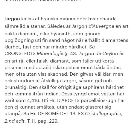
kallas af Franska mineraloger hvarjehanda
Jargon
sämre ädla stenar. Således är
en art
Jargon d'Auvergne
oäkta diamant, eller hyacinth, som genom
upglödgning uti fin sand något när erhållit diamantens
klarhet, fast den har mindre hårdhet. Se
CRONSTEDTS
§. 43.
är
Mineralogie
Jargon de Ceylon
en art rå, eller falsk, diamant, som faller uti korta
prismer, med octaëdriska spetsar emot båda ändar,
men ofta utan viss skapnad. Den gifves väl klar, men
ock stundom af åtskilliga färgor, såsom gul och
brunaktig. Den skall för öfrigit äga saphirens hårdhet
och komma ifrån Indien. Dess tyngd emot vatten har
varit som 4,416. Uti Hr. D'ARCETS porcellains-ugn har
den ej kunnat smältas, utan endast glaserat sig
utanpå. Se Hr. DE ROMÉ DE L'ISLES
Cristallographie,
T. II, pag. 229.
2:nd edit.