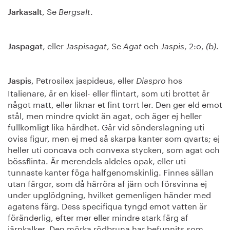
, Se
.
Jarkasalt
Bergsalt
, eller
, Se
och
, 2:o,
.
Jaspagat
Jaspisagat
Agat
Jaspis
(b)
, Petrosilex jaspideus, eller
hos
Jaspis
Diaspro
Italienare, är en kisel- eller flintart, som uti brottet är
något matt, eller liknar et fint torrt ler. Den ger eld emot
stål, men mindre qvickt än agat, och äger ej heller
fullkomligt lika hårdhet. Går vid sönderslagning uti
oviss figur, men ej med så skarpa kanter som qvarts; ej
heller uti concava och convexa stycken, som agat och
bössflinta. Är merendels aldeles opak, eller uti
tunnaste kanter föga halfgenomskinlig. Finnes sällan
utan färgor, som då härröra af järn och försvinna ej
under upglödgning, hvilket gemenligen händer med
agatens färg. Dess specifiqua tyngd emot vatten är
föränderlig, efter mer eller mindre stark färg af
järnkalker. Den mörka rödbruna har befunnits som