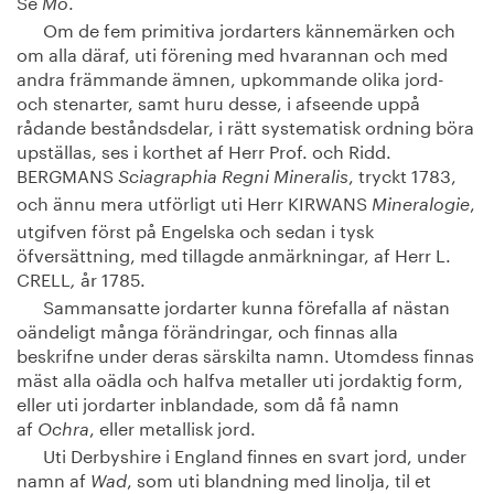
Se
.
Mo
Om de fem primitiva jordarters kännemärken och
om alla däraf, uti förening med hvarannan och med
andra främmande ämnen, upkommande olika jord-
och stenarter, samt huru desse, i afseende uppå
rådande beståndsdelar, i rätt systematisk ordning böra
upställas, ses i korthet af Herr Prof. och Ridd.
BERGMANS
, tryckt 1783,
Sciagraphia Regni Mineralis
och ännu mera utförligt uti Herr KIRWANS
,
Mineralogie
utgifven först på Engelska och sedan i tysk
öfversättning, med tillagde anmärkningar, af Herr L.
CRELL
år 1785.
,
Sammansatte jordarter kunna förefalla af nästan
oändeligt många förändringar, och finnas alla
beskrifne under deras särskilta namn. Utomdess finnas
mäst alla oädla och halfva metaller uti jordaktig form,
eller uti jordarter inblandade, som då få namn
af
, eller metallisk jord.
Ochra
Uti Derbyshire i England finnes en svart jord, under
namn af
, som uti blandning med linolja, til et
Wad