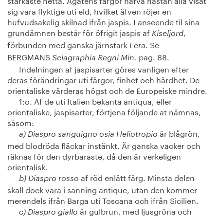
sig vara flyktige uti eld, hvilket äfven röjer en
hufvudsakelig skilnad ifrån jaspis. I anseende til sina
grundämnen består för öfrigit jaspis af
,
Kiseljord
förbunden med ganska järnstark
. Se
Lera
BERGMANS
pag. 88.
Sciagraphia Regni Min.
Indelningen af jaspisarter göres vanligen efter
deras förändringar uti färgor, finhet och hårdhet. De
orientaliske värderas högst och de Europeiske mindre.
1:o. Af de uti Italien bekanta antiqua, eller
orientaliske, jaspisarter, förtjena följande at nämnas,
såsom:
är blågrön,
a) Diaspro sanguigno osia Heliotropio
med blodröda fläckar instänkt. Är ganska vacker och
räknas för den dyrbaraste, då den är verkeligen
orientalisk.
af röd enlätt färg. Minsta delen
b) Diaspro rosso
skall dock vara i sanning antique, utan den kommer
merendels ifrån Barga uti Toscana och ifrån Sicilien.
är gulbrun, med ljusgröna och
c) Diaspro giallo