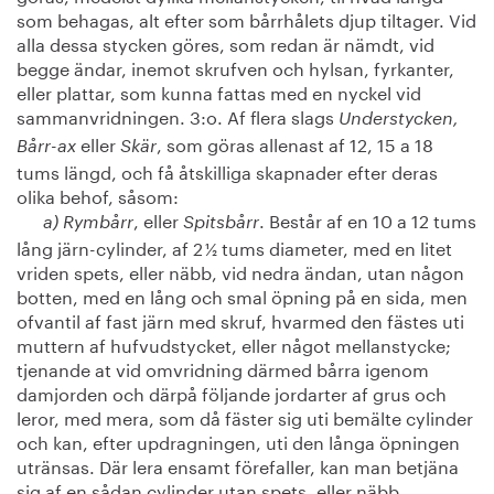
som behagas, alt efter som bårrhålets djup tiltager. Vid
alla dessa stycken göres, som redan är nämdt, vid
begge ändar, inemot skrufven och hylsan, fyrkanter,
eller plattar, som kunna fattas med en nyckel vid
sammanvridningen. 3:o. Af flera slags
Understycken,
eller
, som göras allenast af 12, 15 a 18
Bårr-ax
Skär
tums längd, och få åtskilliga skapnader efter deras
olika behof, såsom:
, eller
. Består af en 10 a 12 tums
a) Rymbårr
Spitsbårr
lång järn-cylinder, af 2 ½ tums diameter, med en litet
vriden spets, eller näbb, vid nedra ändan, utan någon
botten, med en lång och smal öpning på en sida, men
ofvantil af fast järn med skruf, hvarmed den fästes uti
muttern af hufvudstycket, eller något mellanstycke;
tjenande at vid omvridning därmed bårra igenom
damjorden och därpå följande jordarter af grus och
leror, med mera, som då fäster sig uti bemälte cylinder
och kan, efter updragningen, uti den långa öpningen
utränsas. Där lera ensamt förefaller, kan man betjäna
sig af en sådan cylinder utan spets, eller näbb.