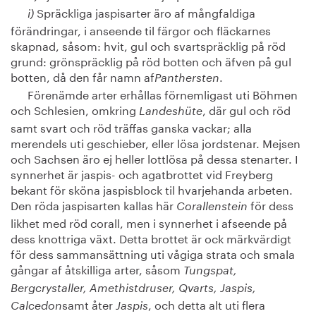
Spräckliga jaspisarter äro af mångfaldiga
i)
förändringar, i anseende til färgor och fläckarnes
skapnad, såsom: hvit, gul och svartspräcklig på röd
grund: grönspräcklig på röd botten och äfven på gul
botten, då den får namn af
.
Panthersten
Förenämde arter erhållas förnemligast uti Böhmen
och Schlesien, omkring
, där gul och röd
Landeshüte
samt svart och röd träffas ganska vackar; alla
merendels uti geschieber, eller lösa jordstenar. Mejsen
och Sachsen äro ej heller lottlösa på dessa stenarter. I
synnerhet är jaspis- och agatbrottet vid Freyberg
bekant för sköna jaspisblock til hvarjehanda arbeten.
Den röda jaspisarten kallas här
för dess
Corallenstein
likhet med röd corall, men i synnerhet i afseende på
dess knottriga växt. Detta brottet är ock märkvärdigt
för dess sammansättning uti vågiga strata och smala
gångar af åtskilliga arter, såsom
Tungspat,
Bergcrystaller, Amethistdruser, Qvarts, Jaspis,
samt åter
, och detta alt uti flera
Calcedon
Jaspis