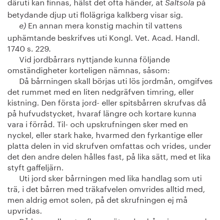
däruti kan finnas, hälst det ofta händer, at
på
Saltsola
betydande djup uti flolägriga kalkberg visar sig.
En annan mera konstig machin til vattens
e)
uphämtande beskrifves uti Kongl. Vet. Acad. Handl.
1740 s. 229.
Vid jordbårrars nyttjande kunna följande
omständigheter korteligen nämnas, såsom:
Då bårrningen skall börjas uti lös jordmån, omgifves
det rummet med en liten nedgräfven timring, eller
kistning. Den första jord- eller spitsbårren skrufvas då
på hufvudstycket, hvaraf längre och kortare kunna
vara i förråd. Til- och upskrufningen sker med en
nyckel, eller stark hake, hvarmed den fyrkantige eller
platta delen in vid skrufven omfattas och vrides, under
det den andre delen hålles fast, på lika sätt, med et lika
styft gaffeljärn.
Uti jord sker bårrningen med lika handlag som uti
trä, i det bårren med träkafvelen omvrides alltid med,
men aldrig emot solen, på det skrufningen ej må
upvridas.