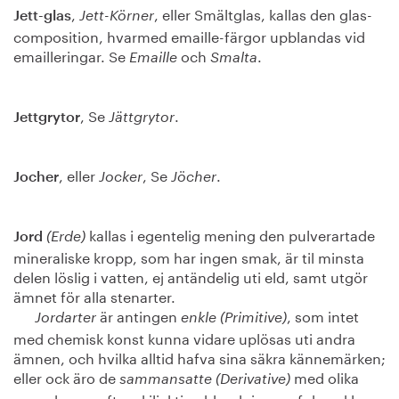
,
, eller Smältglas, kallas den glas-
Jett-glas
Jett-Körner
composition, hvarmed emaille-färgor upblandas vid
emailleringar. Se
och
.
Emaille
Smalta
, Se
.
Jettgrytor
Jättgrytor
, eller
, Se
.
Jocher
Jocker
Jöcher
kallas i egentelig mening den pulverartade
Jord
(Erde)
mineraliske kropp, som har ingen smak, är til minsta
delen löslig i vatten, ej antändelig uti eld, samt utgör
ämnet för alla stenarter.
är antingen
, som intet
Jordarter
enkle (Primitive)
med chemisk konst kunna vidare uplösas uti andra
ämnen, och hvilka alltid hafva sina säkra kännemärken;
eller ock äro de
med olika
sammansatte (Derivative)
egenskaper, efter skiljaktiga blandningar af de enkla,