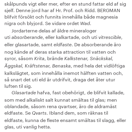
skålpunds vigt eller mer, efter en stund fattar eld af sig
sjelf. Denne jord har af Hr. Prof. och Ridd. BERGMAN
blifvit försökt och funnits innehålla både magnesia
nigra och blyjord. Se vidare ordet
.
Wad
Jordarterne delas af äldre mineraloger
uti
, eller kalkartade, och uti
,
absorberande
vitrescible
eller glasartade, samt
. De absorberande äro
eldfaste
nog kände af deras starka attraction til vatten och
syror, såsom
, brände
Krita
Kalkstenar, Snäckskal,
, med hela det vidlöftiga
Äggskal, Kräftstenar, Benaska
kalkslägtet, som innehålla inemot hälften vatten och,
så snart det uti eld är utdrifvit, draga det åter utur
luften til sig.
hafva, fast obehörigt, de blifvit kallade,
Glasartade
som med alkaliskt salt kunnat smältas til glas; men
oblandade, såsom rena qvartser, äro de aldramäst
eldfaste. Se
. Ibland dem, som räknas til
Qvarts
eldfaste, kunna de fleste ensamt smältas til slagg, eller
glas, uti vanlig hetta.