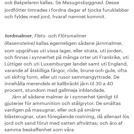
ock
kallas. Se
. Desse
Bakpelaren
Masugnsbyggnad
jordfötter timrades i fordna dagar af tjocka furuklabbar
och fyldes med jord, hvaraf namnet kommit.
,
och
Jordmalmer
Flets-
Flötsmalmer
kallas egenteligen sådane järnmalmer,
(Rasensteine)
som upgräfvas uti vissa lager, eller strata, uti jorden,
och finnas i synnerhet på många orter uti Frankrike, uti
Lüttiger och uti Luxemburger landet samt uti England,
varande af åtskilliga färgor, röde, brune och gule, ofta
uti skifrig form, eller uti rusor sammangyttrade. De
innehålla merendels et kallbräckt järn til 30 a 40
procent, stundom med gallmeja inblandade.
Järn af sådane malmer är i synnerhet tjenligt til
gjuterier för ammunition och stålgrytor. De smältas
vanligen på masugnar, eller ock på smärre
blästerugnar, utan föregående rostning, då allenast lös
jord och sand förut med vatten aftvättas; och äro af
samma beskaffenhet som våra