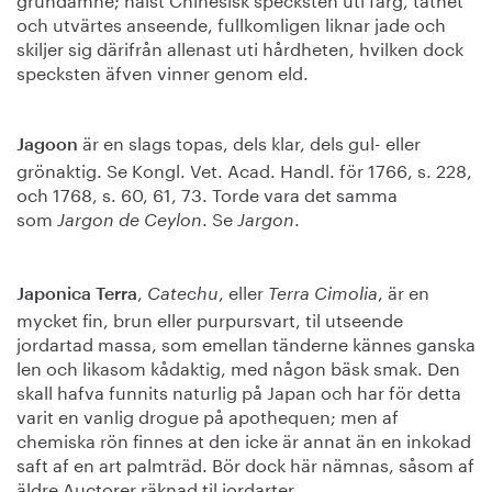
och utvärtes anseende, fullkomligen liknar jade och
skiljer sig därifrån allenast uti hårdheten, hvilken dock
specksten äfven vinner genom eld.
är en slags topas, dels klar, dels gul- eller
Jagoon
grönaktig. Se Kongl. Vet. Acad. Handl. för 1766, s. 228,
och 1768, s. 60, 61, 73. Torde vara det samma
som
. Se
.
Jargon de Ceylon
Jargon
,
, eller
, är en
Japonica Terra
Catechu
Terra Cimolia
mycket fin, brun eller purpursvart, til utseende
jordartad massa, som emellan tänderne kännes ganska
len och likasom kådaktig, med någon bäsk smak. Den
skall hafva funnits naturlig på Japan och har för detta
varit en vanlig drogue på apothequen; men af
chemiska rön finnes at den icke är annat än en inkokad
saft af en art palmträd. Bör dock här nämnas, såsom af
äldre Auctorer räknad til jordarter.