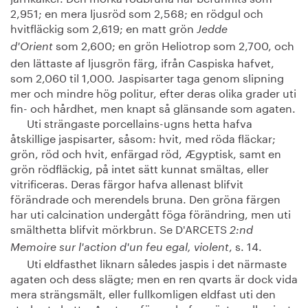
2,951; en mera ljusröd som 2,568; en rödgul och
hvitfläckig som 2,619; en matt grön
Jedde
som 2,600; en grön Heliotrop som 2,700, och
d'Orient
den lättaste af ljusgrön färg, ifrån Caspiska hafvet,
som 2,060 til 1,000. Jaspisarter taga genom slipning
mer och mindre hög politur, efter deras olika grader uti
fin- och hårdhet, men knapt så glänsande som agaten.
Uti strängaste porcellains-ugns hetta hafva
åtskillige jaspisarter, såsom: hvit, med röda fläckar;
grön, röd och hvit, enfärgad röd, Ægyptisk, samt en
grön rödfläckig, på intet sätt kunnat smältas, eller
vitrificeras. Deras färgor hafva allenast blifvit
förändrade och merendels bruna. Den gröna färgen
har uti calcination undergått föga förändring, men uti
smälthetta blifvit mörkbrun. Se D'ARCETS
2:nd
, s. 14.
Memoire sur l'action d'un feu egal, violent
Uti eldfasthet liknarn således jaspis i det närmaste
agaten och dess slägte; men en ren qvarts är dock vida
mera strängsmält, eller fullkomligen eldfast uti den
starkaste hetta. Agatens färgor hafva nästan alla visat