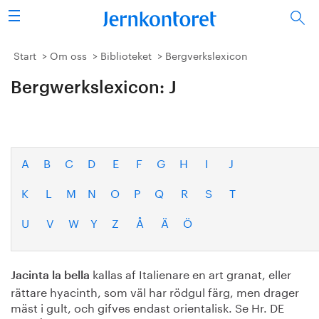
Sök
Stålindustrin
Start
Om oss
Biblioteket
Bergverkslexicon
Bergwerkslexicon: J
Vision 2050
Forskning/utbildning
Energi/miljö
A
B
C
D
E
F
G
H
I
J
K
L
M
N
O
P
Q
R
S
T
Vi tycker
U
V
W
Y
Z
Å
Ä
Ö
Publicerat
Bildbank
kallas af Italienare en art granat, eller
Jacinta la bella
rättare hyacinth, som väl har rödgul färg, men drager
Om oss
mäst i gult, och gifves endast orientalisk. Se Hr. DE