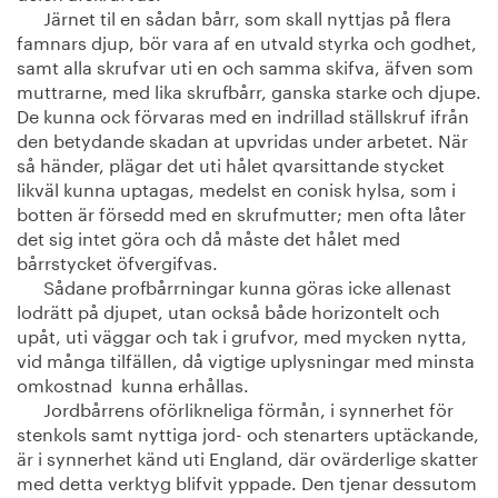
Järnet til en sådan bårr, som skall nyttjas på flera
famnars djup, bör vara af en utvald styrka och godhet,
samt alla skrufvar uti en och samma skifva, äfven som
muttrarne, med lika skrufbårr, ganska starke och djupe.
De kunna ock förvaras med en indrillad ställskruf ifrån
den betydande skadan at upvridas under arbetet. När
så händer, plägar det uti hålet qvarsittande stycket
likväl kunna uptagas, medelst en conisk hylsa, som i
botten är försedd med en skrufmutter; men ofta låter
det sig intet göra och då måste det hålet med
bårrstycket öfvergifvas.
Sådane profbårrningar kunna göras icke allenast
lodrätt på djupet, utan också både horizontelt och
upåt, uti väggar och tak i grufvor, med mycken nytta,
vid många tilfällen, då vigtige uplysningar med minsta
omkostnad kunna erhållas.
Jordbårrens oförlikneliga förmån, i synnerhet för
stenkols samt nyttiga jord- och stenarters uptäckande,
är i synnerhet känd uti England, där ovärderlige skatter
med detta verktyg blifvit yppade. Den tjenar dessutom