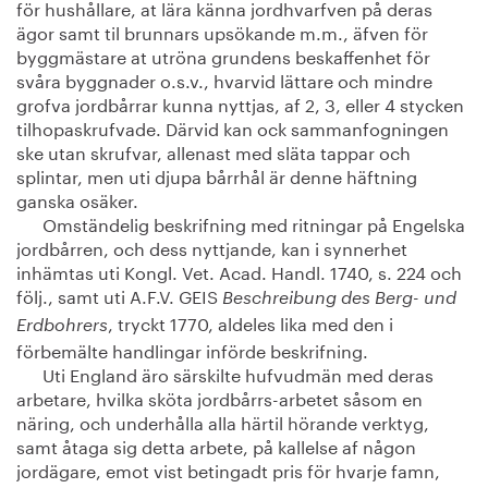
för hushållare, at lära känna jordhvarfven på deras
ägor samt til brunnars upsökande m.m., äfven för
byggmästare at utröna grundens beskaffenhet för
svåra byggnader o.s.v., hvarvid lättare och mindre
grofva jordbårrar kunna nyttjas, af 2, 3, eller 4 stycken
tilhopaskrufvade. Därvid kan ock sammanfogningen
ske utan skrufvar, allenast med släta tappar och
splintar, men uti djupa bårrhål är denne häftning
ganska osäker.
Omständelig beskrifning med ritningar på Engelska
jordbårren, och dess nyttjande, kan i synnerhet
inhämtas uti Kongl. Vet. Acad. Handl. 1740, s. 224 och
följ., samt uti A.F.V. GEIS
Beschreibung des Berg- und
, tryckt 1770, aldeles lika med den i
Erdbohrers
förbemälte handlingar införde beskrifning.
Uti England äro särskilte hufvudmän med deras
arbetare, hvilka sköta jordbårrs-arbetet såsom en
näring, och underhålla alla härtil hörande verktyg,
samt åtaga sig detta arbete, på kallelse af någon
jordägare, emot vist betingadt pris för hvarje famn,