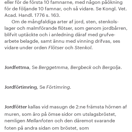
eller för de första 10 famnarne, med någon påökning
för de följande 10 famnar, och så vidare. Se Kongl. Vet.
Acad. Handl. 1776 s. 163.
Om de mångfaldiga arter af jord, sten, stenkols-
lager och malmförande flötser, som genom jordbårren,
blifvit uptäckte och i anledning däraf med grufve-
arbete belagde, samt ännu med vinning drifvas, ses
vidare under orden
och
.
Flötser
Stenkol
, Se
och
.
Jordfettma
Berggetmma, Bergbeck
Bergolja
, Se
.
Jordförtimring
Förtimring
kallas vid masugn de 2:ne främsta hörnen af
Jordfötter
muren, som äro på ömse sidor om utslagsbröstet,
nemligen
och den däremot svarande
Mellanfoten
foten på andra sidan om bröstet, som