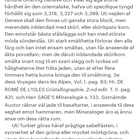
hårdhet än den orientaliske, hafva uti specifique tyngd
förhållit sig som 3,318, 3,327 och 3,389. Uti nejden af
Geneve skall den finnas uti ganska stora block, men
merendels inblandad med skörl, eller skörlspats-korn.
Den emotstår bästa stålslägga och kan med största
möda sönderslås. Uti stark smälthetta förlorar den alla
färg och kan intet ensam smältas, utan får anseende af
äkta porcellain; men de däruti inblandade skörlkorn
smälta snart nog til en svart slagg och tyckas uti
håligheterne litet fräta jaden, utan at efter flera
timmars hetta kunna bringa den til smältning. Se
dess
, Vol. I. pag. 83; Hr. DE
Voyages dans les Alpes
ROMÉ DE L'ISLES
T. II. pag.
Cristallographie, 2:nd edit.
431, och Herr SAGE'S
s. 133. Sistnämde
Mineralogie
Auctor räknar väl jade til basaltarter, i anseende til dess
seghet emot hammaren, men Mineraloger äro ej ännu
ense om dess rätta rum.
Uti Turkiet göras häraf prägtige sabelfästen, i
synnerhet af den gröna eller mycket mörkgröna, och
utom dess hvarjehanda andra rara slipade arbeten,