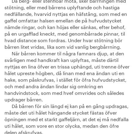
Då berg- eller stenfloar möta, sker bårrningen med
stötning, eller med bårrens uplyftande och hastiga
nedfällande, hvarvid nyttjas en häfstång, som med en
gaffel omfattar halsen emellan de på hufvudstycket
nämde ringar, och kan höjas eller sänkas, efter behof,
på en urgafflad kneckt, med genombårrade pinnar, til
hvad distance som fordras. Under hvar stötning bör
bårren litet vridas, lika som vid vanlig bergbårrning.
När bårren kommer til några famnars djup, at den
svårligen med handkraft kan uplyftas, måste därtil
nyttjas en lina öfver en trissa uphängd, uti trenne öfver
hålet upreste högben, då linan med ena ändan uti en
hake, som påskrufvas, i stället för öfra hufvudstycket,
och med andra ändan lindar sig omkring en
handvindstock, som med hvef omvrides och således
updrager bårren.
Då bårren för sin längd ej kan på en gång updragas,
måste det uti hålet hängande stycket fästas öfver
öpningen med et starkt gaffeljärn, at det ej må nedfalla
uti hålet, som vore en stor olycka, medan den öfre
delen afskrufvas.