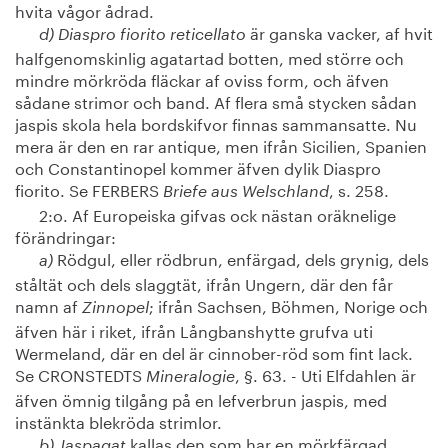
hvita vågor ådrad.
är ganska vacker, af hvit
d) Diaspro fiorito reticellato
halfgenomskinlig agatartad botten, med större och
mindre mörkröda fläckar af oviss form, och äfven
sådane strimor och band. Af flera små stycken sådan
jaspis skola hela bordskifvor finnas sammansatte. Nu
mera är den en rar antique, men ifrån Sicilien, Spanien
och Constantinopel kommer äfven dylik Diaspro
fiorito. Se FERBERS
, s. 258.
Briefe aus Welschland
2:o. Af Europeiska gifvas ock nästan oräknelige
förändringar:
Rödgul, eller rödbrun, enfärgad, dels grynig, dels
a)
ståltät och dels slaggtät, ifrån Ungern, där den får
namn af
; ifrån Sachsen, Böhmen, Norige och
Zinnopel
äfven här i riket, ifrån Långbanshytte grufva uti
Wermeland, där en del är cinnober-röd som fint lack.
Se CRONSTEDTS
, §. 63. - Uti Elfdahlen är
Mineralogie
äfven ömnig tilgång på en lefverbrun jaspis, med
instänkta blekröda strimlor.
kallas den som har en mörkfärgad
b) Jaspagat