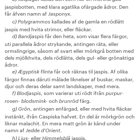
jaspisbotten, med klara agatlika ofärgade ådror. Den
får äfven namn af
.
Jasponyx
kallades af de gamla en rödlätt
c) Polygrammos
jaspis med hvita strimor, eller fläckar.
får den heta, som visar flera färgor,
d) Bandjaspis
uti parallela ådror strykande, antingen räta, eller
ormslingrige, såsom af svart eller mörkgrå botten med
dels mjölkhvita, dels rödlätta, dels gul- eller grönaktiga
ådror.
får ock räknas til jaspis. Af olika
e) Ægyptisk flinta
färgor finnas däruti målade liknelser af buskar, maskar,
djur och deras delar samt landskaper, med mera.
, som varierar uti rödt ifrån
f) Blodjaspis
purpur-
och
färg.
rosen- blodsmink-
brunröd
, antingen enfärgad, eller med hvita fläckar
g) Grön
instänkt, ifrån Caspiska hafvet. En del är mörkgrön och
liknar malachit. En mera matt grön är känd under
namn af
.
Jedde d'Orient
eller
jaspis.
h) Ljus-
Himmelsblå