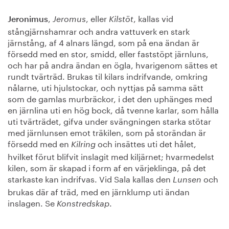
,
, eller
, kallas vid
Jeronimus
Jeromus
Kilstöt
stångjärnshamrar och andra vattuverk en stark
järnstång, af 4 alnars längd, som på ena ändan är
försedd med en stor, smidd, eller faststöpt järnluns,
och har på andra ändan en ögla, hvarigenom sättes et
rundt tvärträd. Brukas til kilars indrifvande, omkring
nålarne, uti hjulstockar, och nyttjas på samma sätt
som de gamlas murbräckor, i det den uphänges med
en järnlina uti en hög bock, då tvenne karlar, som hålla
uti tvärträdet, gifva under svängningen starka stötar
med järnlunsen emot träkilen, som på storändan är
försedd med en
och insättes uti det hålet,
Kilring
hvilket förut blifvit inslagit med kiljärnet; hvarmedelst
kilen, som är skapad i form af en värjeklinga, på det
starkaste kan indrifvas. Vid Sala kallas den
och
Lunsen
brukas där af träd, med en järnklump uti ändan
inslagen. Se
.
Konstredskap