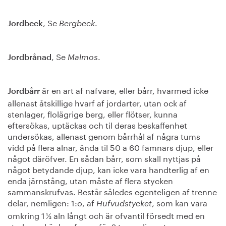
, Se
.
Jordbeck
Bergbeck
, Se
.
Jordbrånad
Malmos
är en art af nafvare, eller bårr, hvarmed icke
Jordbårr
allenast åtskillige hvarf af jordarter, utan ock af
stenlager, flolägrige berg, eller flötser, kunna
eftersökas, uptäckas och til deras beskaffenhet
undersökas, allenast genom bårrhål af några tums
vidd på flera alnar, ända til 50 a 60 famnars djup, eller
något däröfver. En sådan bårr, som skall nyttjas på
något betydande djup, kan icke vara handterlig af en
enda järnstång, utan måste af flera stycken
sammanskrufvas. Består således egenteligen af trenne
delar, nemligen: 1:o, af
, som kan vara
Hufvudstycket
omkring 1 ½ aln långt och är ofvantil försedt med en
stark rund ögla, af ungefär 2 tums diameter,