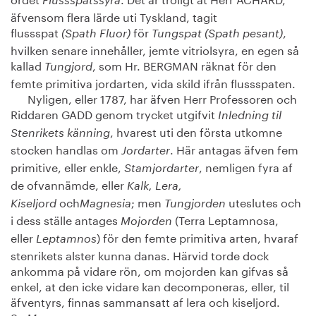
Flussspatssyra
äfvensom flera lärde uti Tyskland, tagit
flussspat
för
,
(Spath Fluor)
Tungspat (Spath pesant)
hvilken senare innehåller, jemte vitriolsyra, en egen så
kallad
, som Hr. BERGMAN räknat för den
Tungjord
femte primitiva jordarten, vida skild ifrån flussspaten.
Nyligen, eller 1787, har äfven Herr Professoren och
Riddaren GADD genom trycket utgifvit
Inledning til
, hvarest uti den första utkomne
Stenrikets känning
stocken handlas om
. Här antagas äfven fem
Jordarter
primitive, eller enkle,
, nemligen fyra af
Stamjordarter
de ofvannämde, eller
Kalk, Lera,
och
; men
uteslutes och
Kiseljord
Magnesia
Tungjorden
i dess ställe antages
(Terra Leptamnosa,
Mojorden
eller
) för den femte primitiva arten, hvaraf
Leptamnos
stenrikets alster kunna danas. Härvid torde dock
ankomma på vidare rön, om mojorden kan gifvas så
enkel, at den icke vidare kan decomponeras, eller, til
äfventyrs, finnas sammansatt af lera och kiseljord.