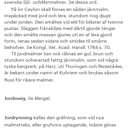
svenske
och
. Se dessa ord.
Sjö-
Myrmalmer
På ön Ceylon skall finnas en sådan järnmalm,
inspäckad med jord och lera, stundom nog djupt
under jorden. Den smältes vid eld för bläster af tvenne
pustar. Slaggen frånskiljes med därtil gjorde tänger
och den smälte massan gjutes uti en af lera gjord
form, renas sedan vidare och smides til smärre
behofver. Se Kongl. Vet. Acad. Handl. 1784 s. 70.
Til jordmalmer kan ock räknas en gul, brun och
stundom ocherartad fattig järnmalm, som vid några
tyska bergverk, på Harz, uti Thuringen och flerestädes,
är bekant under namn af
och brukas såsom
Kuhriem
fluss för rikare malmer.
, Se
.
Jordmerg
Mergel
kallas den gräfning, som vid nya
Jordrymning
malmstreks, eller grufvors uptagande, måste göras