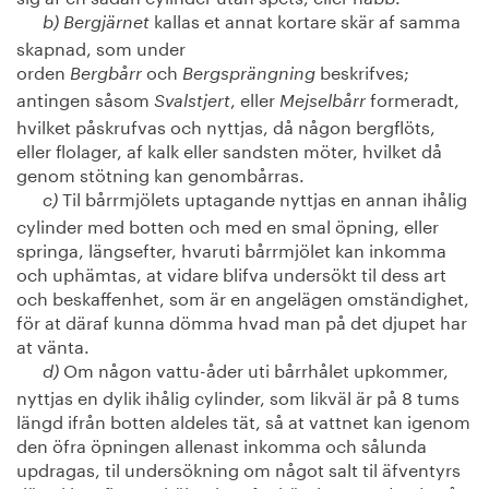
kallas et annat kortare skär af samma
b) Bergjärnet
skapnad, som under
orden
och
beskrifves;
Bergbårr
Bergsprängning
antingen såsom
, eller
formeradt,
Svalstjert
Mejselbårr
hvilket påskrufvas och nyttjas, då någon bergflöts,
eller flolager, af kalk eller sandsten möter, hvilket då
genom stötning kan genombårras.
Til bårrmjölets uptagande nyttjas en annan ihålig
c)
cylinder med botten och med en smal öpning, eller
springa, längsefter, hvaruti bårrmjölet kan inkomma
och uphämtas, at vidare blifva undersökt til dess art
och beskaffenhet, som är en angelägen omständighet,
för at däraf kunna dömma hvad man på det djupet har
at vänta.
Om någon vattu-åder uti bårrhålet upkommer,
d)
nyttjas en dylik ihålig cylinder, som likväl är på 8 tums
längd ifrån botten aldeles tät, så at vattnet kan igenom
den öfra öpningen allenast inkomma och sålunda
updragas, til undersökning om något salt til äfventyrs