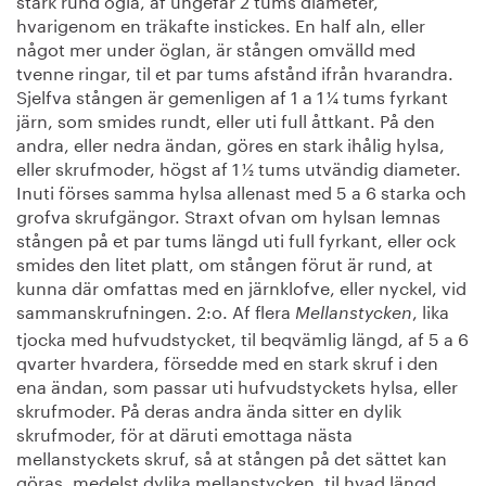
hvarigenom en träkafte instickes. En half aln, eller
något mer under öglan, är stången omvälld med
tvenne ringar, til et par tums afstånd ifrån hvarandra.
Sjelfva stången är gemenligen af 1 a 1 ¼ tums fyrkant
järn, som smides rundt, eller uti full åttkant. På den
andra, eller nedra ändan, göres en stark ihålig hylsa,
eller skrufmoder, högst af 1 ½ tums utvändig diameter.
Inuti förses samma hylsa allenast med 5 a 6 starka och
grofva skrufgängor. Straxt ofvan om hylsan lemnas
stången på et par tums längd uti full fyrkant, eller ock
smides den litet platt, om stången förut är rund, at
kunna där omfattas med en järnklofve, eller nyckel, vid
sammanskrufningen. 2:o. Af flera
, lika
Mellanstycken
tjocka med hufvudstycket, til beqvämlig längd, af 5 a 6
qvarter hvardera, försedde med en stark skruf i den
ena ändan, som passar uti hufvudstyckets hylsa, eller
skrufmoder. På deras andra ända sitter en dylik
skrufmoder, för at däruti emottaga nästa
mellanstyckets skruf, så at stången på det sättet kan
göras, medelst dylika mellanstycken, til hvad längd