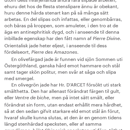
ehuru det hos de flesta stenslipare ännu är obekant,
huru denne hårda stenart kan på så många sätt
arbetas. En del slipas och infattas, eller genombårras,
och bäras på kroppen, som amuleter, i den tro at de
äga en antinephritisk dygd, och i anseende til denna
inbillade egenskap har den fått namn af
.
Pierre Divine
Orientalisk jade heter eljest, i anseende til dess
fördelseort,
.
Pierre des Amazones
En olivefärgad jade är funnen vid sjön Sommen uti
Östergöthland, ganska hård emot hammare och stål
samt tager skön politur, men svår at såga och slipa
med smergel.
En olivegrön jade har Hr. D'ARCET försökt uti stark
smälthetta. Den har allenast förändrat färgen til gult,
eller
, men på intet sätt smält, eller
Ventre de biche
förändrat sin form, utan endast erhållit mera hårdhet,
så at den sedan gifvit starkare eld emot stål än förut,
hvaraf skulle kunna slutas, at den är en genom tidens
längd stenhärdad specksten, eller af samma
grundämne; hälst Chinesisk specksten uti färg, täthet