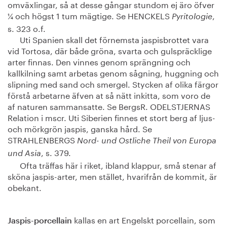
omväxlingar, så at desse gångar stundom ej äro öfver
¼ och högst 1 tum mägtige. Se HENCKELS
,
Pyritologie
s. 323 o.f.
Uti Spanien skall det förnemsta jaspisbrottet vara
vid Tortosa, där både gröna, svarta och gulspräcklige
arter finnas. Den vinnes genom sprängning och
kallkilning samt arbetas genom sågning, huggning och
slipning med sand och smergel. Stycken af olika färgor
förstå arbetarne äfven at så nätt inkitta, som voro de
af naturen sammansatte. Se BergsR. ODELSTJERNAS
Relation i mscr. Uti Siberien finnes et stort berg af ljus-
och mörkgrön jaspis, ganska hård. Se
STRAHLENBERGS
Nord- und Ostliche Theil von Europa
, s. 379.
und Asia
Ofta träffas här i riket, ibland klappur, små stenar af
sköna jaspis-arter, men stället, hvarifrån de kommit, är
obekant.
kallas en art Engelskt porcellain, som
Jaspis-porcellain