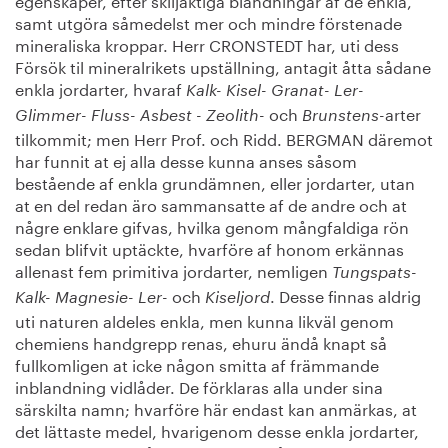
samt utgöra såmedelst mer och mindre förstenade
mineraliska kroppar. Herr CRONSTEDT har, uti dess
Försök til mineralrikets upställning, antagit åtta sådane
enkla jordarter, hvaraf
Kalk- Kisel- Granat- Ler-
och
arter
Glimmer- Fluss- Asbest - Zeolith-
Brunstens-
tilkommit; men Herr Prof. och Ridd. BERGMAN däremot
har funnit at ej alla desse kunna anses såsom
bestående af enkla grundämnen, eller jordarter, utan
at en del redan äro sammansatte af de andre och at
någre enklare gifvas, hvilka genom mångfaldiga rön
sedan blifvit uptäckte, hvarföre af honom erkännas
allenast fem primitiva jordarter, nemligen
Tungspats-
och
. Desse finnas aldrig
Kalk- Magnesie- Ler-
Kiseljord
uti naturen aldeles enkla, men kunna likväl genom
chemiens handgrepp renas, ehuru ändå knapt så
fullkomligen at icke någon smitta af främmande
inblandning vidlåder. De förklaras alla under sina
särskilta namn; hvarföre här endast kan anmärkas, at
det lättaste medel, hvarigenom desse enkla jordarter,