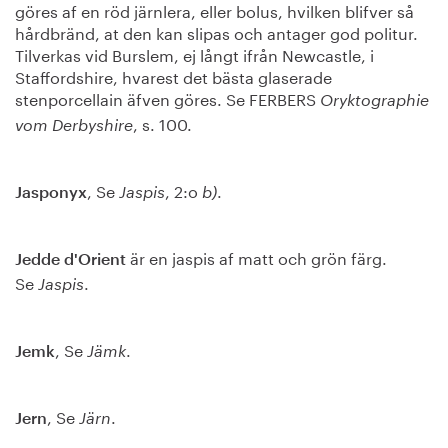
göres af en röd järnlera, eller bolus, hvilken blifver så
hårdbränd, at den kan slipas och antager god politur.
Tilverkas vid Burslem, ej långt ifrån Newcastle, i
Staffordshire, hvarest det bästa glaserade
stenporcellain äfven göres. Se FERBERS
Oryktographie
, s. 100.
vom Derbyshire
, Se
, 2:o
.
Jasponyx
Jaspis
b)
är en jaspis af matt och grön färg.
Jedde d'Orient
Se
.
Jaspis
, Se
.
Jemk
Jämk
, Se
.
Jern
Järn