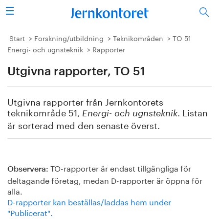
Sök
Stålindustrin
Start
Forskning/utbildning
Teknikområden
TO 51
Energi- och ugnsteknik
Rapporter
Vision 2050
Utgivna rapporter, TO 51
Forskning/utbildning
Utgivna rapporter från Jernkontorets
Energi/miljö
teknikområde 51,
. Listan
Energi- och ugnsteknik
är sorterad med den senaste överst.
Vi tycker
Publicerat
TO-rapporter är endast tillgängliga för
Observera:
deltagande företag, medan D-rapporter är öppna för
Bildbank
alla.
D-rapporter kan beställas/laddas hem under
Om oss
"Publicerat".