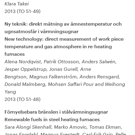
Klara Takei
2013 (TO 51-49)
Ny teknik: direkt mätning av ämnestemperatur och
ugnsatmosfär i värmningsugnar
New technology: direct measurement of work piece
temperature and gas atmosphere in re-heating
furnaces
Alena Nordqvist, Patrik Ottosson, Anders Salwén,
Jesper Oppelstrup, Jonas Gurell, Arne
Bengtson, Magnus Falkenström, Anders Rensgard,
Donald Malmberg, Mohsen Saffari Pour and Weihong
Yang
2013 (TO 51-48)
Förnyelsebara bränslen i stålvärmningsugnar
Renewable fuels in steel heating furnaces
Sara Alongi Skenhall, Marko Amovic, Tomas Ekman,
Jonas Engdahl, Magnus Evestedt, Carl-Erik Grip, Pelle