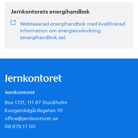
Jernkontorets energihandbok
Webbaserad energihandbok med kvalificerad
information om energianvändning
(energihandbok.se)
Jernkontoret
Box 1721, 111 87 Stockholm
Kungsträdgårdsgatan 10
office@jernkontoret.se
08 679 17 00