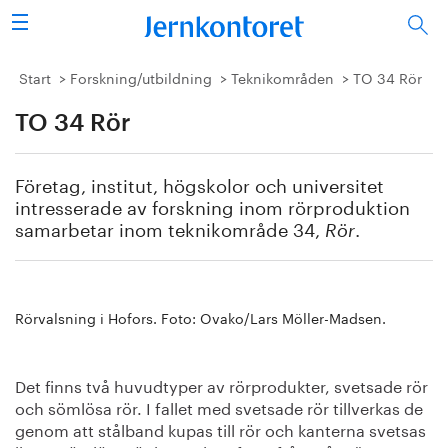
Sök
Stålindustrin
Start
Forskning/utbildning
Teknikområden
TO 34 Rör
TO 34 Rör
Vision 2050
Forskning/utbildning
Företag, institut, högskolor och universitet
intresserade av forskning inom rörproduktion
Energi/miljö
samarbetar inom teknikområde 34,
.
Rör
Vi tycker
Rörvalsning i Hofors. Foto: Ovako/Lars Möller-Madsen.
Publicerat
Bildbank
Det finns två huvudtyper av rörprodukter, svetsade rör
och sömlösa rör. I fallet med svetsade rör tillverkas de
Om oss
genom att stålband kupas till rör och kanterna svetsas