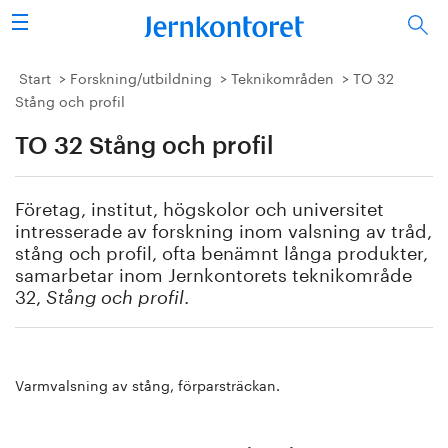
Sök
Stålindustrin
Start
Forskning/utbildning
Teknikområden
TO 32
Stång och profil
Vision 2050
TO 32 Stång och profil
Forskning/utbildning
Företag, institut, högskolor och universitet
Energi/miljö
intresserade av forskning inom valsning av tråd,
stång och profil, ofta benämnt långa produkter,
samarbetar inom Jernkontorets teknikområde
Vi tycker
32,
.
Stång och profil
Publicerat
Bildbank
Varmvalsning av stång, förparsträckan.
Om oss