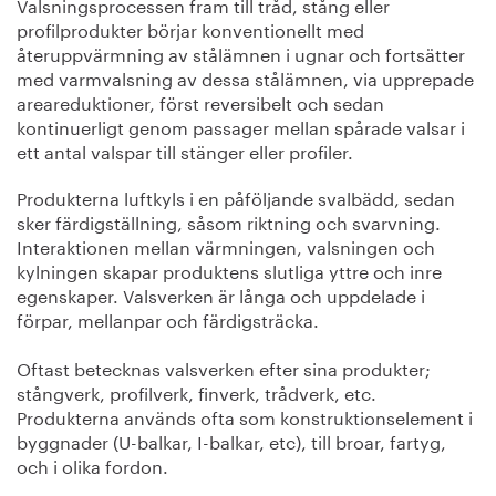
Valsningsprocessen fram till tråd, stång eller
profilprodukter börjar konventionellt med
återuppvärmning av stålämnen i ugnar och fortsätter
med varmvalsning av dessa stålämnen, via upprepade
areareduktioner, först reversibelt och sedan
kontinuerligt genom passager mellan spårade valsar i
ett antal valspar till stänger eller profiler.
Produkterna luftkyls i en påföljande svalbädd, sedan
sker färdigställning, såsom riktning och svarvning.
Interaktionen mellan värmningen, valsningen och
kylningen skapar produktens slutliga yttre och inre
egenskaper. Valsverken är långa och uppdelade i
förpar, mellanpar och färdigsträcka.
Oftast betecknas valsverken efter sina produkter;
stångverk, profilverk, finverk, trådverk, etc.
Produkterna används ofta som konstruktionselement i
byggnader (U-balkar, I-balkar, etc), till broar, fartyg,
och i olika fordon.