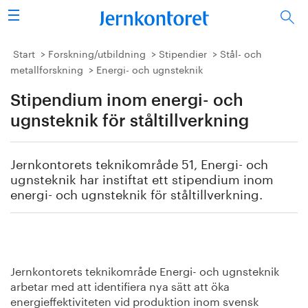
Sök
Stålindustrin
Start
Forskning/utbildning
Stipendier
Stål- och
metallforskning
Energi- och ugnsteknik
Vision 2050
Stipendium inom energi- och
Forskning/utbildning
ugnsteknik för ståltillverkning
Energi/miljö
Jernkontorets teknikområde 51, Energi- och
ugnsteknik har instiftat ett stipendium inom
Vi tycker
energi- och ugnsteknik för ståltillverkning.
Publicerat
Bildbank
Jernkontorets teknikområde Energi- och ugnsteknik
arbetar med att identifiera nya sätt att öka
Om oss
energieffektiviteten vid produktion inom svensk