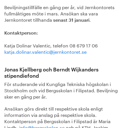
Beviljningstillfälle en gång per år, vid Jernkontorets
fullmäktiges möte i mars. Ansökan ska vara
Jernkontoret tillhanda
.
senast 31 januari
Kontaktperson:
Katja Dolinar Valentic, telefon 08 679 17 06
katja.dolinar.valentic@jernkontoret.se
Jonas Kjellberg och Berndt Wijkanders
stipendiefond
För studerande vid Kungliga Tekniska högskolan i
Stockholm och vid Bergsskolan i Filipstad. Beviljning
sker en gång per år.
Ansökan görs direkt till respektive skola enligt
information via anslag på respektive skola.
Kontaktperson på Bergsskolan i Filipstad är Maria
Lindh,
info@bergsskolan.se
och på KTH, Joakim