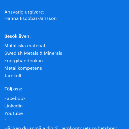
Ansvarig utgivare:
Hanna Escobar-Jansson
Besök även:
Metalliska material
Swedish Metals & Minerals
Energihandboken
Metallkompetens
Järnkoll
Följ oss:
Facebook
Linkedin
Youtube
¨
Här kan du anmäla dig till Jernkontorets nyhetsbrev