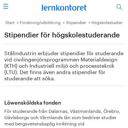
Sök
Stålindustrin
Start
Forskning/utbildning
Stipendier
Högskolestudier
Stipendier för högskolestuderande
Vision 2050
Forskning/utbildning
Stålindustrin erbjuder stipendier för studerande
vid civilingenjörsprogrammen Materialdesign
Energi/miljö
(KTH) och Industriell miljö och processteknik
(LTU). Det finns även andra stipendier för
studerande att söka.
Vi tycker
Publicerat
Löwensköldska fonden
Bildbank
För studerande från Dalarnas, Västmanlands, Örebro,
Gävleborgs och Värmlands län som bedriver studier
Om oss
med bergsvetenskaplig inriktning vid