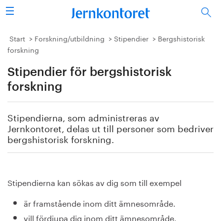
Sök
Stålindustrin
Start
Forskning/utbildning
Stipendier
Bergshistorisk
forskning
Vision 2050
Stipendier för bergshistorisk
Forskning/utbildning
forskning
Energi/miljö
Stipendierna, som administreras av
Jernkontoret, delas ut till personer som bedriver
Vi tycker
bergshistorisk forskning.
Publicerat
Stipendierna kan sökas av dig som till exempel
Bildbank
är framstående inom ditt ämnesområde.
Om oss
vill fördjupa dig inom ditt ämnesområde.