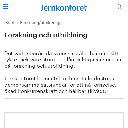
Sök
Stålindustrin
Start
Forskning/utbildning
Forskning och utbildning
Vision 2050
Forskning/utbildning
Det världsberömda svenska stålet har nått sitt
rykte tack vare stora och långsiktiga satsningar
Energi/miljö
på forskning och utbildning.
Jernkontoret leder stål- och metallindustrins
Vi tycker
gemensamma satsningar för att nå förnyelse,
ökad konkurrenskraft och hållbar tillväxt.
Publicerat
Bildbank
Ny rapport
Om oss