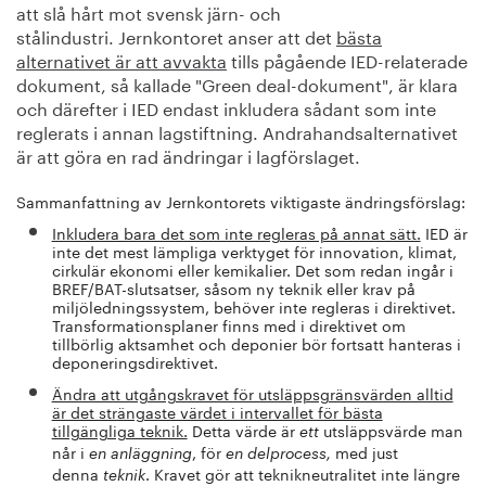
att slå hårt mot svensk järn- och
stålindustri. Jernkontoret anser att det
bästa
alternativet är att avvakta
tills pågående IED-relaterade
dokument, så kallade "Green deal-dokument", är klara
och därefter i IED endast inkludera sådant som inte
reglerats i annan lagstiftning. Andrahandsalternativet
är att göra en rad ändringar i lagförslaget.
Sammanfattning av Jernkontorets viktigaste ändringsförslag:
Inkludera bara det som inte regleras på annat sätt.
IED är
inte det mest lämpliga verktyget för innovation, klimat,
cirkulär ekonomi eller kemikalier. Det som redan ingår i
BREF/BAT-slutsatser, såsom ny teknik eller krav på
miljöledningssystem, behöver inte regleras i direktivet.
Transformationsplaner finns med i direktivet om
tillbörlig aktsamhet och deponier bör fortsatt hanteras i
deponeringsdirektivet.
Ändra att utgångskravet för utsläppsgränsvärden alltid
är det strängaste värdet i intervallet för bästa
tillgängliga teknik.
Detta värde är
utsläppsvärde man
ett
når i
, för
med just
en anläggning
en delprocess,
denna
. Kravet gör att teknikneutralitet inte längre
teknik