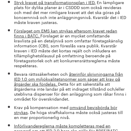
Stryk kravet på transformationsplan i IED.
En lämpligare
plats för dylika planer är i CSDDD som också revideras
och med det mer rimligare kravet att det ska göras på
koncernnivå och inte anläggningsnivå. Kvarstår det i IED
måste kraven justeras.
Förslaget om EMS kan strykas eftersom kravet redan
finns i BATC.
Förslaget är en mycket omfattande
kravlista på en detaljnivå som omfattar företagskänslig
information (CBI), som föreslås vara publik. Kvarstår
kraven i IED måste det kortas rejält och inkludera en
tillämplighetsklausul på omfattning beroende på
företagsstorlek och att konkurrensrättsreglerna måste
respekteras.
Bevara rättssäkerheten och
återinför skrivningarna från
IED 1.0 om miljökvalitetsnormer som säger att krav på
åtgärder ska fördelas.
Detta för att säkerställa att
åtgärderna inte landar på ett indraget tillstånd och/eller
uteblivna dispenser för den anläggning som råkar finns i
området för överskridandet.
Krav på kompensation med
omvänd bevisbörda bör
strykas
. De höga straffskalorna måste också justeras till
en mer proportionerlig nivå.
Införlivandereglerna måste kompletteras med en
paragraf om att IED 2.0 bara ska gälla för BREF/BATC