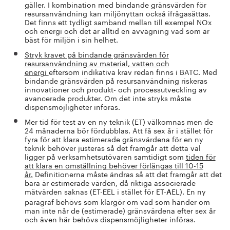
gäller. I kombination med bindande gränsvärden för
resursanvändning kan miljönyttan också ifrågasättas.
Det finns ett tydligt samband mellan till exempel NOx
och energi och det är alltid en avvägning vad som är
bäst för miljön i sin helhet.
Stryk kravet på bindande gränsvärden för
resursanvändning av material, vatten och
energi
eftersom indikativa krav redan finns i BATC. Med
bindande gränsvärden på resursanvändning riskeras
innovationer och produkt- och processutveckling av
avancerade produkter. Om det inte stryks måste
dispensmöjligheter införas.
Mer tid för test av en ny teknik (ET) välkomnas men de
24 månaderna bör fördubblas. Att få sex år i stället för
fyra för att klara estimerade gränsvärdena för en ny
teknik behöver justeras så det framgår att detta val
ligger på verksamhetsutövaren samtidigt som
tiden för
att klara en omställning behöver förlängas till 10-15
år.
Definitionerna måste ändras så att det framgår att det
bara är estimerade värden, då riktiga associerade
mätvärden saknas (ET-
EL i stället för ET-
EL). En ny
E
A
paragraf behövs som klargör om vad som händer om
man inte når de (estimerade) gränsvärdena efter sex år
och även här behövs dispensmöjligheter införas.