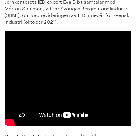
Jernkontorets IED-expert Eva Blixt samtalar med
Mårten Sohlman, vd för Sveriges Bergmaterialindustri
(SBMI), om vad revideringen av IED innebär för svensk
industri (oktober 2021):