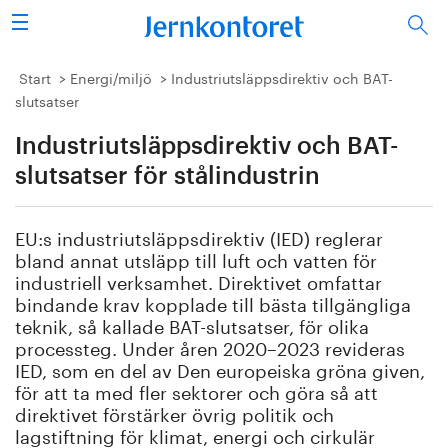
Sök
Stålindustrin
Start
Energi/miljö
Industriutsläppsdirektiv och BAT-
slutsatser
Vision 2050
Industriutsläppsdirektiv och BAT-
Forskning/utbildning
slutsatser för stålindustrin
Energi/miljö
EU:s industriutsläppsdirektiv (IED) reglerar
bland annat utsläpp till luft och vatten för
Vi tycker
industriell verksamhet. Direktivet omfattar
bindande krav kopplade till bästa tillgängliga
teknik, så kallade BAT-slutsatser, för olika
Publicerat
processteg. Under åren 2020–2023 revideras
IED, som en del av Den europeiska gröna given,
Bildbank
för att ta med fler sektorer och göra så att
direktivet förstärker övrig politik och
Om oss
lagstiftning för klimat, energi och cirkulär