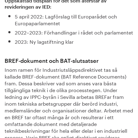
Uppskattad tidsplan för det som återstår av
revideringen av IED:
5 april 2022: Lagförslag till Europarådet och
Europaparlamentet
2022–2023: Förhandlingar i rådet och parlamentet
2023: Ny lagstiftning klar
BREF-dokument och BAT-slutsatser
Inom ramen för Industriutsläppsdirektivet tas så
kallade BREF-dokument (BAT Reference Documents)
fram. Dessa beskriver vad som anses vara bästa
tillgängliga teknik i de olika processtegen. Under
ledning av IPPC-byrån i Sevilla arbetas BREFar fram
inom tekniska arbetsgrupper där berörd industri,
medlemsländer och organisationer deltar. Arbetet med
en BREF tar oftast många år och resulterar i ett
omfattande dokument med detaljerade
teknikbeskrivningar för hela eller delar i en industriell
process. Varje BREF ska enligt direktivet revideras