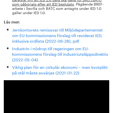
som påbörjats efter att IED beslutats
. Pågående BREF-
arbete i Sevilla och BATC som antagits under IED 1.0
gäller under IED 1.0.
Läs mer:
Jernkontorets remissvar
till Miljödepartementet
om EU-kommissionens förslag till reviderat IED,
inklusive ordlista (2022-06-28), pdf
Industrin i nödrop till regeringen om EU-
kommissionens förslag till industriutsläppsdirektiv
(2022-05-04)
Viktig plan för en cirkulär ekonomi – men kvotplikt
på stål måste avvärjas (2021-01-22)