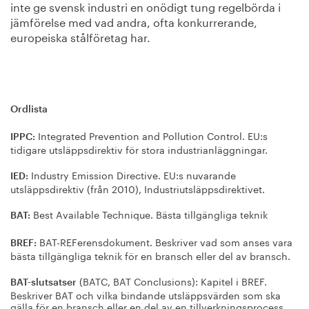
inte ge svensk industri en onödigt tung regelbörda i
jämförelse med vad andra, ofta konkurrerande,
europeiska stålföretag har.
Ordlista
Integrated Prevention and Pollution Control. EU:s
IPPC:
tidigare utsläppsdirektiv för stora industrianläggningar.
Industry Emission Directive. EU:s nuvarande
IED:
utsläppsdirektiv (från 2010), Industriutsläppsdirektivet.
Best Available Technique. Bästa tillgängliga teknik
BAT:
BAT-REFerensdokument. Beskriver vad som anses vara
BREF:
bästa tillgängliga teknik för en bransch eller del av bransch.
(BATC, BAT Conclusions): Kapitel i BREF.
BAT-slutsatser
Beskriver BAT och vilka bindande utsläppsvärden som ska
gälla för en bransch eller en del av en tillverkningsprocess.