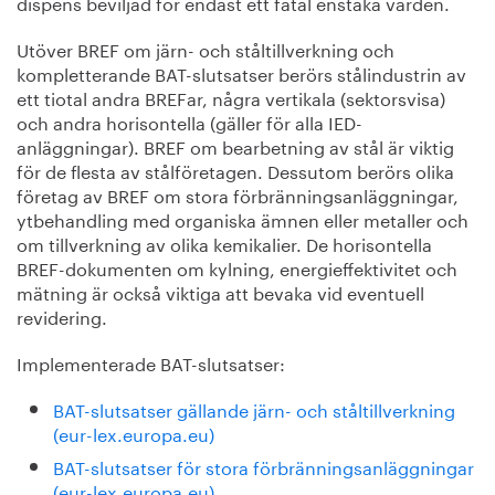
dispens beviljad för endast ett fåtal enstaka värden.
Utöver BREF om järn- och ståltillverkning och
kompletterande BAT-slutsatser berörs stålindustrin av
ett tiotal andra BREFar, några vertikala (sektorsvisa)
och andra horisontella (gäller för alla IED-
anläggningar). BREF om bearbetning av stål är viktig
för de flesta av stålföretagen. Dessutom berörs olika
företag av BREF om stora förbränningsanläggningar,
ytbehandling med organiska ämnen eller metaller och
om tillverkning av olika kemikalier. De horisontella
BREF-dokumenten om kylning, energieffektivitet och
mätning är också viktiga att bevaka vid eventuell
revidering.
Implementerade BAT-slutsatser:
BAT-slutsatser gällande järn- och ståltillverkning
(eur-lex.europa.eu)
BAT-slutsatser för stora förbränningsanläggningar
(eur-lex.europa.eu)