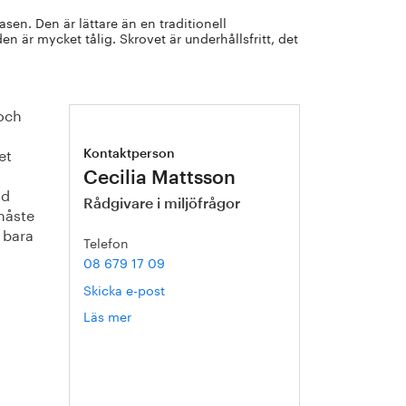
sen. Den är lättare än en traditionell
 är mycket tålig. Skrovet är underhållsfritt, det
 och
et
Kontaktperson
Cecilia Mattsson
ad
Rådgivare i miljöfrågor
måste
 bara
Telefon
08 679 17 09
Skicka e-post
Läs mer
om
Cecilia
Mattsson