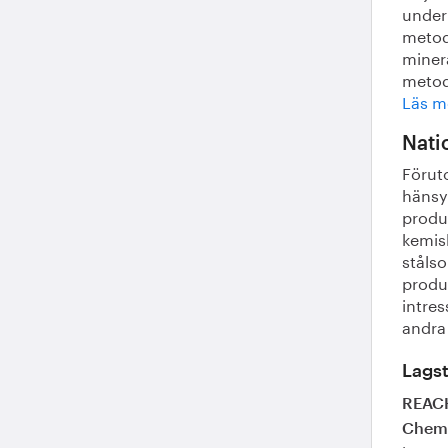
under 
metod
minera
metode
Läs m
Nati
Förut
hänsyn
produk
kemisk
stålso
produk
intres
andra
Lagst
REACH
Chemi