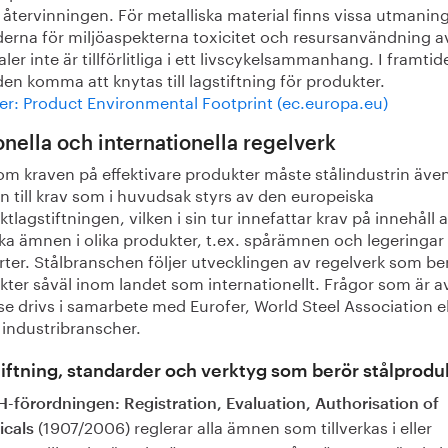
återvinningen. För metalliska material finns vissa utmanin
erna för miljöaspekterna toxicitet och resursanvändning a
ler inte är tillförlitliga i ett livscykelsammanhang. I framti
n komma att knytas till lagstiftning för produkter.
er: Product Environmental Footprint (ec.europa.eu)
onella och internationella regelverk
om kraven på effektivare produkter måste stålindustrin även
 till krav som i huvudsak styrs av den europeiska
tlagstiftningen, vilken i sin tur innefattar krav på innehåll 
a ämnen i olika produkter, t.ex. spårämnen och legeringar i
rter. Stålbranschen följer utvecklingen av regelverk som be
ter såväl inom landet som internationellt. Frågor som är a
se drivs i samarbete med Eurofer, World Steel Association el
 industribranscher.
iftning, standarder och verktyg som berör stålprodu
-förordningen: Registration, Evaluation, Authorisation of
(1907/2006) reglerar alla ämnen som tillverkas i eller
cals