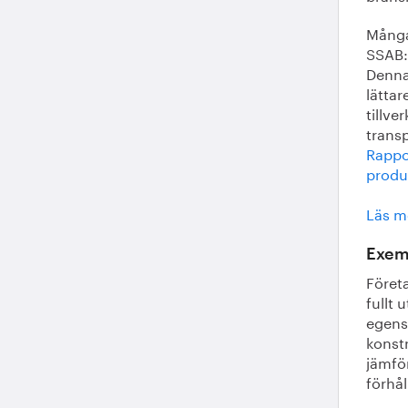
Många
SSAB:
Denna
lättar
tillve
transp
Rappor
produ
Läs m
Exemp
Föret
fullt 
egens
konstr
jämför
förhå