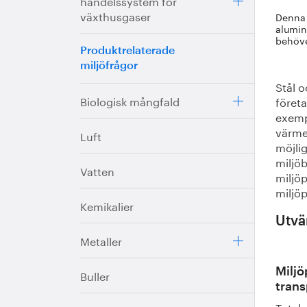
handelssystem för
växthusgaser
Denna 
alumin
behöve
Produktrelaterade
miljöfrågor
Stål o
Biologisk mångfald
föret
exemp
värme
Luft
möjli
miljö
Vatten
miljöp
miljö
Kemikalier
Utvä
Metaller
Miljö
Buller
trans
Total