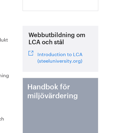
Webbutbildning om
dukt
LCA och stål
Introduction to LCA
(steeluniversity.org)
nning
Handbok för
miljövärdering
ch