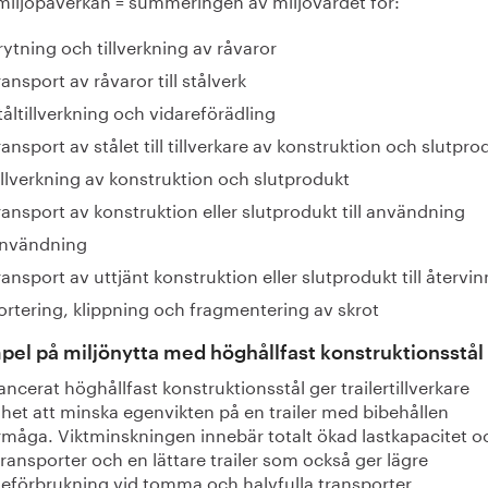
rytning och tillverkning av råvaror
ransport av råvaror till stålverk
tåltillverkning och vidareförädling
ransport av stålet till tillverkare av konstruktion och slutpro
illverkning av konstruktion och slutprodukt
ransport av konstruktion eller slutprodukt till användning
nvändning
ransport av uttjänt konstruktion eller slutprodukt till återvi
ortering, klippning och fragmentering av skrot
el på miljönytta med höghållfast konstruktionsstål
ancerat höghållfast konstruktionsstål ger trailertillverkare
het att minska egenvikten på en trailer med bibehållen
rmåga. Viktminskningen innebär totalt ökad lastkapacitet o
transporter och en lättare trailer som också ger lägre
leförbrukning vid tomma och halvfulla transporter.