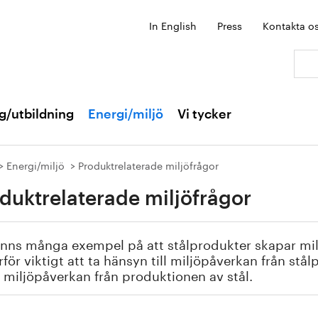
In English
Press
Kontakta o
Sök:
g/utbildning
Energi/miljö
Vi tycker
Energi/miljö
Produktrelaterade miljöfrågor
duktrelaterade miljöfrågor
inns många exempel på att stålprodukter skapar mil
rför viktigt att ta hänsyn till miljöpåverkan från stå
ll miljöpåverkan från produktionen av stål.