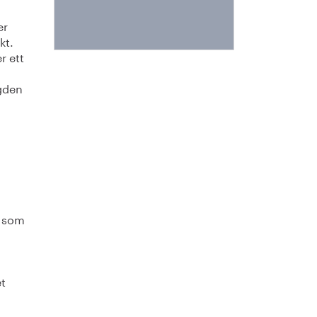
er
kt.
r ett
ngden
g som
et