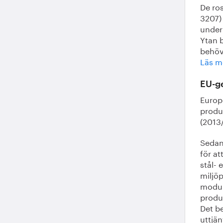
De ros
3207)
underh
Ytan b
behöv
Läs me
EU-g
Europ
produ
(2013
Sedan 
för at
stål- 
miljö
modul,
produk
Det b
uttjän