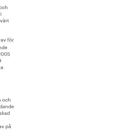
 och
i
xvärt
rav för
ande
 2005
9
na
n och
ndande
nskad
av på