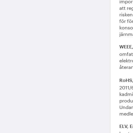
import
att r
riske
för f
konsor
järnma
WEEE,
omfatt
elektr
återan
RoHS,
2011/6
kadmiu
produ
Undan
medle
ELV, E
hanter