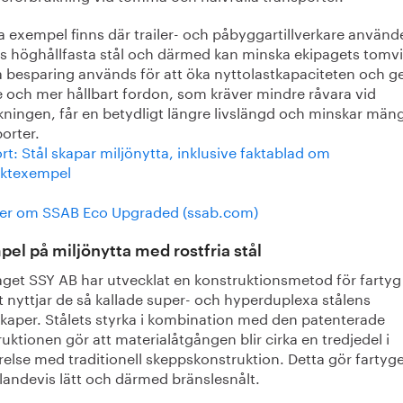
 exempel finns där trailer- och påbyggartillverkare använd
s höghållfasta stål och därmed kan minska ekipagets tomvi
 besparing används för att öka nyttolastkapaciteten och ge
e och mer hållbart fordon, som kräver mindre råvara vid
rkningen, får en betydligt längre livslängd och minskar mä
orter.
t: Stål skapar miljönytta, inklusive faktablad om
ktexempel
er om SSAB Eco Upgraded (ssab.com)
el på miljönytta med rostfria stål
aget SSY AB har utvecklat en konstruktionsmetod för farty
ut nyttjar de så kallade super- och hyperduplexa stålens
kaper. Stålets styrka i kombination med den patenterade
uktionen gör att materialåtgången blir cirka en tredjedel i
else med traditionell skeppskonstruktion. Detta gör fartyg
llandevis lätt och därmed bränslesnålt.