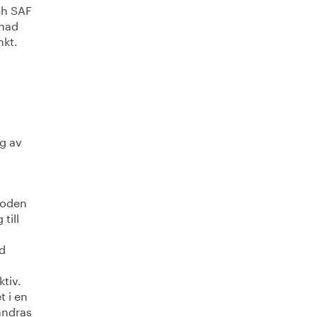
ch SAF
gnad
nkt.
g av
etoden
till
ld
ktiv.
t i en
ändras