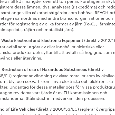
eras till EU i mängder över ett ton per år. Företagen är skyl
egistrera dessa ämnen, dvs. analysera (riskbedöma) och red
n samt ange vilka säkerhetsåtgärder som behövs. REACH-ar
öretagen samordnas med andra branschorganisationer och
tier för registrering av olika former av järn (Fe
O
, järnsinte
2
3
lmspellets, råjärn och metalliskt järn).
(direktiv 2012/1
 Waste Electrical and Electronic Equipment
ar avfall som utgörs av eller innehåller elektriska eller
oniska produkter och syftar till att avfall i så hög grad som 
vänds eller återvinns.
(direktiv
 Restriction of use of Hazardous Substances
5/EU) reglerar användning av vissa metaller som kvicksilve
m, bly, och sexvärt krom i nya elektriska och elektroniska
kter. Undantag för dessa metaller görs för vissa produktgr
tagen revideras vart fjärde år av EU-kommissionen och
msländerna. Stålindustrin medverkar i den processen.
(direktiv 2000/53/EC) reglerar övergrip
nd of Life Vehicles
ingen av uttjänta bilar. Detta innebär bl.a. ett förbud mot