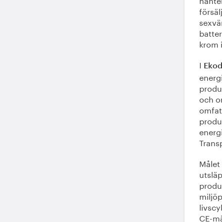
försäl
sexvär
batter
krom 
I
Ekode
energ
produ
och o
omfatt
produk
energ
Trans
Målet
utslä
produk
miljöp
livscy
CE-mär