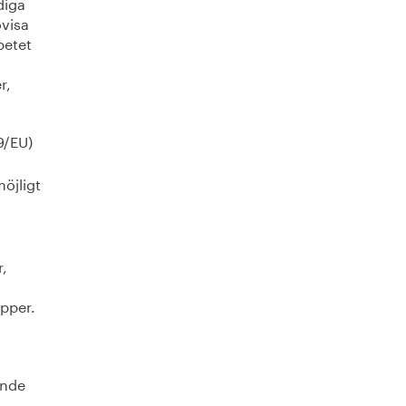
diga
ovisa
betet
r,
9/EU)
möjligt
r,
upper.
ande