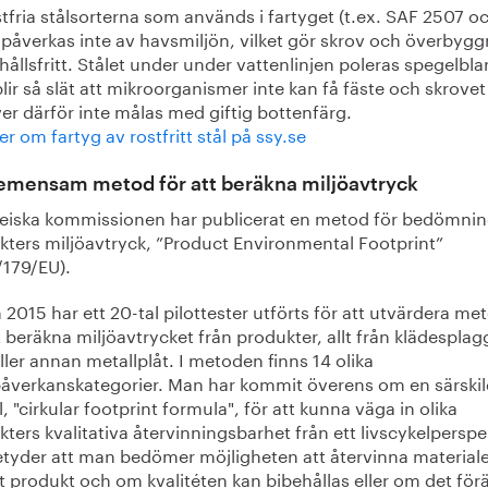
tfria stålsorterna som används i fartyget (t.ex. SAF 2507 o
 påverkas inte av havsmiljön, vilket gör skrov och överbyg
ållsfritt. Stålet under under vattenlinjen poleras spegelbla
lir så slät att mikroorganismer inte kan få fäste och skrovet
er därför inte målas med giftig bottenfärg.
r om fartyg av rostfritt stål på ssy.se
emensam metod för att beräkna miljöavtryck
eiska kommissionen har publicerat en metod för bedömnin
kters miljöavtryck, ”Product Environmental Footprint”
/179/EU).
2015 har ett 20-tal pilottester utförts för att utvärdera m
t beräkna miljöavtrycket från produkter, allt från klädesplagg 
eller annan metallplåt. I metoden finns 14 olika
påverkanskategorier. Man har kommit överens om en särski
 "cirkular footprint formula", för att kunna väga in olika
ters kvalitativa återvinningsbarhet från ett livscykelperspe
etyder att man bedömer möjligheten att återvinna materiale
t produkt och om kvalitéten kan bibehållas eller om det för