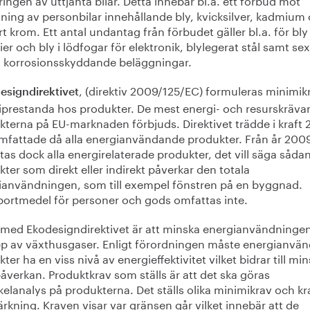
jning av personbilar innehållande bly, kvicksilver, kadmium
t krom. Ett antal undantag från förbudet gäller bl.a. för bly 
ier och bly i lödfogar för elektronik, blylegerat stål samt se
i korrosionsskyddande beläggningar.
, (direktiv 2009/125/EC) formuleras minimik
signdirektivet
iprestanda hos produkter. De mest energi- och resurskräv
kterna på EU-marknaden förbjuds. Direktivet trädde i kraft
mfattade då alla energianvändande produkter. Från år 200
as dock alla energirelaterade produkter, det vill säga såda
ter som direkt eller indirekt påverkar den totala
ianvändningen, som till exempel fönstren på en byggnad.
portmedel för personer och gods omfattas inte.
 med Ekodesigndirektivet är att minska energianvändninge
pp av växthusgaser. Enligt förordningen måste energianvä
ter ha en viss nivå av energieffektivitet vilket bidrar till mi
åverkan. Produktkrav som ställs är att det ska göras
kelanalys på produkterna. Det ställs olika minimikrav och kr
kning. Kraven visar var gränsen går vilket innebär att de