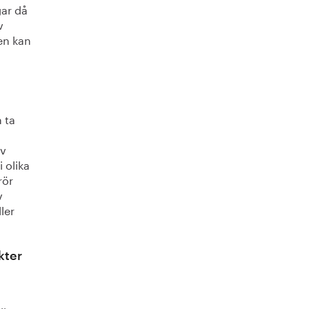
gar då
v
den kan
 ta
av
 olika
rör
v
ler
kter