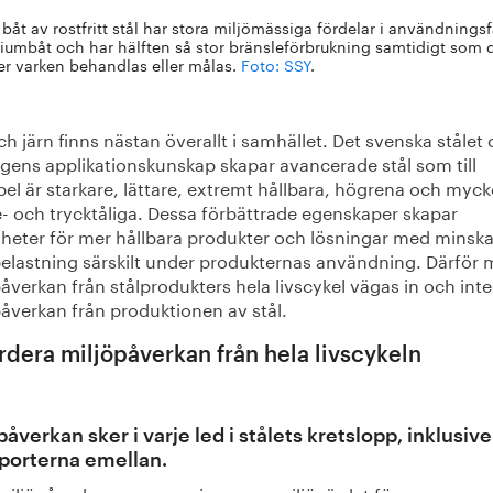
båt av rostfritt stål har stora miljömässiga fördelar i användningsfa
iumbåt och har hälften så stor bränsleförbrukning samtidigt som den
r varken behandlas eller målas.
Foto: SSY
.
ch järn finns nästan överallt i samhället. Det svenska stålet
agens applikationskunskap skapar avancerade stål som till
el är starkare, lättare, extremt hållbara, högrena och myck
- och trycktåliga. Dessa förbättrade egenskaper skapar
gheter för mer hållbara produkter och lösningar med minsk
belastning särskilt under produkternas användning. Därför 
åverkan från stålprodukters hela livscykel vägas in och inte
påverkan från produktionen av stål.
rdera miljöpåverkan från hela livscykeln
påverkan sker i varje led i stålets kretslopp, inklusive
porterna emellan.
 miljöpåverkan = summeringen av miljövärdet för: