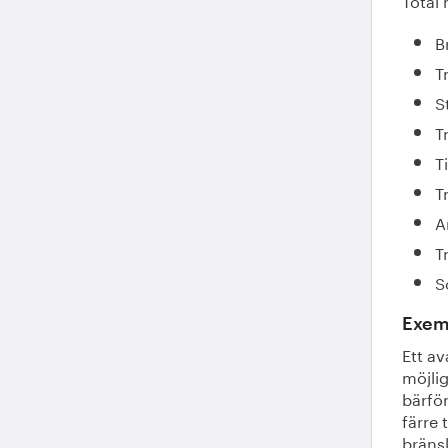
B
T
S
T
T
T
A
T
S
Exemp
Ett av
möjlig
bärfö
färre 
bräns