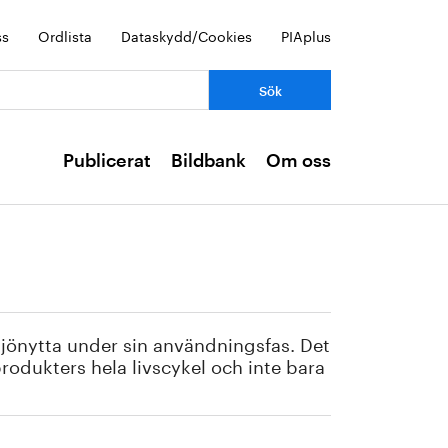
ss
Ordlista
Dataskydd/Cookies
PIAplus
Publicerat
Bildbank
Om oss
jönytta under sin användningsfas. Det
lprodukters hela livscykel och inte bara