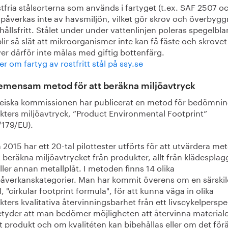
tfria stålsorterna som används i fartyget (t.ex. SAF 2507 o
 påverkas inte av havsmiljön, vilket gör skrov och överbyg
ållsfritt. Stålet under under vattenlinjen poleras spegelbla
lir så slät att mikroorganismer inte kan få fäste och skrovet
er därför inte målas med giftig bottenfärg.
r om fartyg av rostfritt stål på ssy.se
emensam metod för att beräkna miljöavtryck
eiska kommissionen har publicerat en metod för bedömnin
kters miljöavtryck, ”Product Environmental Footprint”
/179/EU).
2015 har ett 20-tal pilottester utförts för att utvärdera m
t beräkna miljöavtrycket från produkter, allt från klädesplagg 
eller annan metallplåt. I metoden finns 14 olika
påverkanskategorier. Man har kommit överens om en särski
 "cirkular footprint formula", för att kunna väga in olika
ters kvalitativa återvinningsbarhet från ett livscykelperspe
etyder att man bedömer möjligheten att återvinna materiale
t produkt och om kvalitéten kan bibehållas eller om det för