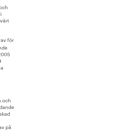
 och
i
xvärt
rav för
ande
 2005
9
na
n och
ndande
nskad
av på