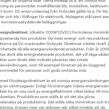
jning av personbilar innehållande bly, kvicksilver, kadmium
t krom. Ett antal undantag från förbudet gäller bl.a. för bly 
ier och bly i lödfogar för elektronik, blylegerat stål samt se
i korrosionsskyddande beläggningar.
, (direktiv 2009/125/EC) formuleras minimik
signdirektivet
iprestanda hos produkter. De mest energi- och resurskräv
kterna på EU-marknaden förbjuds. Direktivet trädde i kraft
mfattade då alla energianvändande produkter. Från år 200
as dock alla energirelaterade produkter, det vill säga såda
ter som direkt eller indirekt påverkar den totala
ianvändningen, som till exempel fönstren på en byggnad.
portmedel för personer och gods omfattas inte.
 med Ekodesigndirektivet är att minska energianvändninge
pp av växthusgaser. Enligt förordningen måste energianvä
ter ha en viss nivå av energieffektivitet vilket bidrar till mi
åverkan. Produktkrav som ställs är att det ska göras
kelanalys på produkterna. Det ställs olika minimikrav och kr
kning. Kraven visar var gränsen går vilket innebär att de