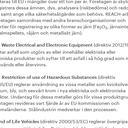
eras till EU i mängder över ett ton per år. Företagen är skyl
egistrera dessa ämnen, dvs. analysera (riskbedöma) och red
n samt ange vilka säkerhetsåtgärder som behövs. REACH-ar
öretagen samordnas med andra branschorganisationer och
tier för registrering av olika former av järn (Fe
O
, järnsinte
2
3
lmspellets, råjärn och metalliskt järn).
(direktiv 2012/1
 Waste Electrical and Electronic Equipment
ar avfall som utgörs av eller innehåller elektriska eller
oniska produkter och syftar till att avfall i så hög grad som 
vänds eller återvinns.
(direktiv
 Restriction of use of Hazardous Substances
5/EU) reglerar användning av vissa metaller som kvicksilve
m, bly, och sexvärt krom i nya elektriska och elektroniska
kter. Undantag för dessa metaller görs för vissa produktgr
tagen revideras vart fjärde år av EU-kommissionen och
msländerna. Stålindustrin medverkar i den processen.
(direktiv 2000/53/EC) reglerar övergrip
nd of Life Vehicles
ingen av uttjänta bilar. Detta innebär bl.a. ett förbud mot