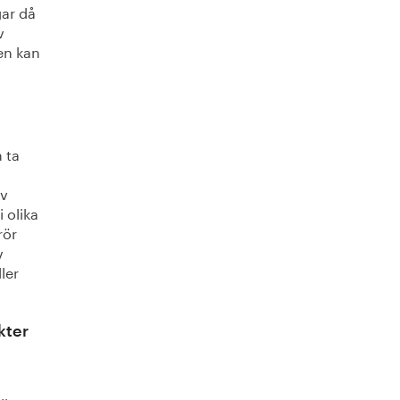
gar då
v
den kan
 ta
av
 olika
rör
v
ler
kter