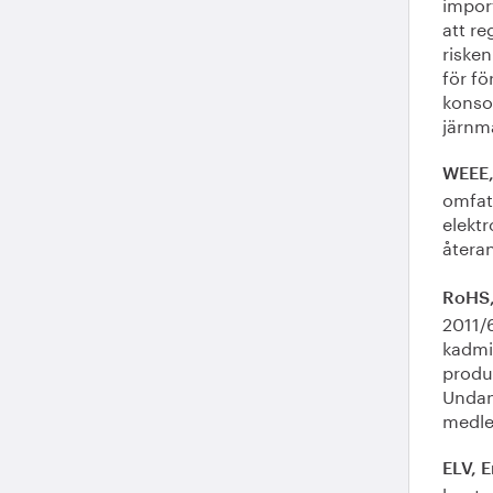
import
att r
riske
för f
konsor
järnma
WEEE,
omfatt
elektr
återan
RoHS,
2011/6
kadmiu
produ
Undan
medle
ELV, E
hanter