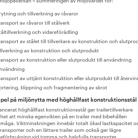
rytning och tillverkning av råvaror
ransport av råvaror till stålverk
tåltillverkning och vidareförädling
ransport av stålet till tillverkare av konstruktion och slutpro
illverkning av konstruktion och slutprodukt
ransport av konstruktion eller slutprodukt till användning
nvändning
ransport av uttjänt konstruktion eller slutprodukt till återvi
ortering, klippning och fragmentering av skrot
el på miljönytta med höghållfast konstruktionsstål
ancerat höghållfast konstruktionsstål ger trailertillverkare
het att minska egenvikten på en trailer med bibehållen
rmåga. Viktminskningen innebär totalt ökad lastkapacitet o
transporter och en lättare trailer som också ger lägre
leförbrukning vid tomma och halvfulla transporter.