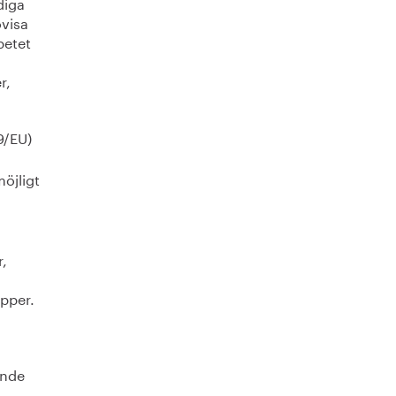
diga
ovisa
betet
r,
9/EU)
möjligt
r,
upper.
ande