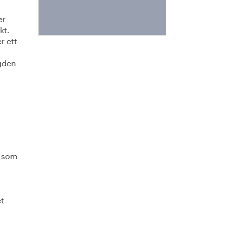
er
kt.
r ett
ngden
g som
et