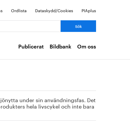
ss
Ordlista
Dataskydd/Cookies
PIAplus
Publicerat
Bildbank
Om oss
jönytta under sin användningsfas. Det
lprodukters hela livscykel och inte bara