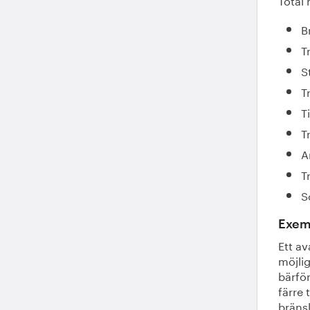
B
T
S
T
T
T
A
T
S
Exemp
Ett av
möjlig
bärfö
färre 
bräns