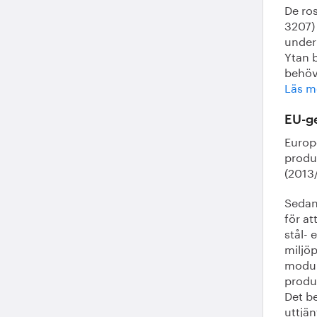
De ros
3207)
underh
Ytan b
behöv
Läs me
EU-g
Europ
produ
(2013
Sedan 
för at
stål- 
miljö
modul,
produk
Det b
uttjän