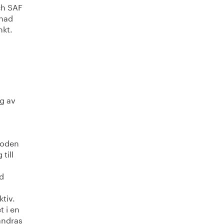
ch SAF
gnad
nkt.
g av
etoden
till
ld
ktiv.
t i en
ändras