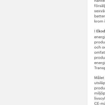
försäl
sexvär
batter
krom 
I
Ekode
energ
produ
och o
omfatt
produk
energ
Trans
Målet
utslä
produk
miljöp
livscy
CE-mär