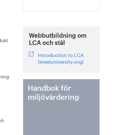
Webbutbildning om
dukt
LCA och stål
Introduction to LCA
(steeluniversity.org)
nning
Handbok för
miljövärdering
ch