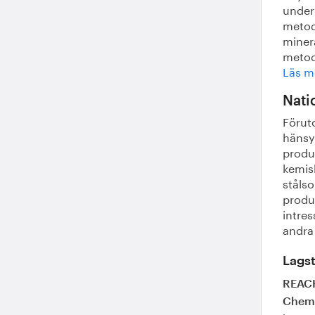
under 
metod
minera
metode
Läs m
Nati
Förut
hänsyn
produk
kemisk
stålso
produk
intres
andra
Lagst
REACH
Chemi