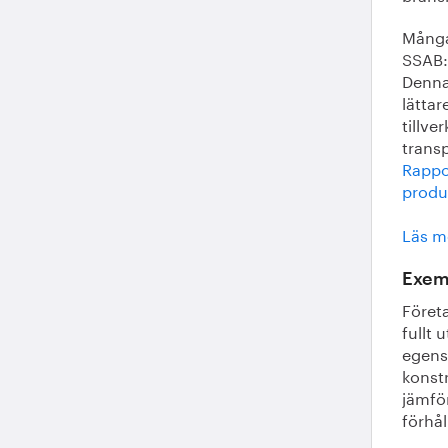
Många
SSAB:
Denna
lättar
tillve
transp
Rappor
produ
Läs m
Exemp
Föret
fullt 
egens
konstr
jämför
förhå