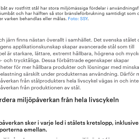
båt av rostfritt stål har stora miljömässiga fördelar i användningsfa
iumbåt och har hälften så stor bränsleförbrukning samtidigt som den
r varken behandlas eller målas.
Foto: SSY
.
ch järn finns nästan överallt i samhället. Det svenska stålet
agens applikationskunskap skapar avancerade stål som till
el är starkare, lättare, extremt hållbara, högrena och myck
- och trycktåliga. Dessa förbättrade egenskaper skapar
gheter för mer hållbara produkter och lösningar med minsk
belastning särskilt under produkternas användning. Därför 
åverkan från stålprodukters hela livscykel vägas in och inte
påverkan från produktionen av stål.
rdera miljöpåverkan från hela livscykeln
påverkan sker i varje led i stålets kretslopp, inklusive
porterna emellan.
 miljöpåverkan = summeringen av miljövärdet för: