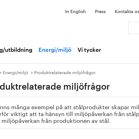
In English
Press
Kontakta o
Sök:
g/utbildning
Energi/miljö
Vi tycker
Energi/miljö
Produktrelaterade miljöfrågor
duktrelaterade miljöfrågor
inns många exempel på att stålprodukter skapar mil
rför viktigt att ta hänsyn till miljöpåverkan från stå
ll miljöpåverkan från produktionen av stål.