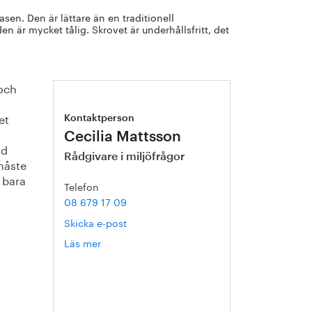
sen. Den är lättare än en traditionell
 är mycket tålig. Skrovet är underhållsfritt, det
 och
et
Kontaktperson
Cecilia Mattsson
ad
Rådgivare i miljöfrågor
måste
 bara
Telefon
08 679 17 09
Skicka e-post
Läs mer
om
Cecilia
Mattsson