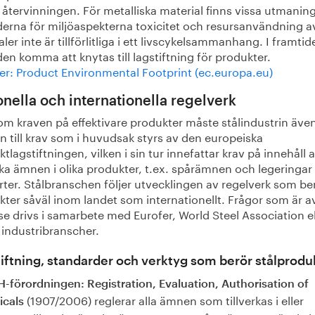
återvinningen. För metalliska material finns vissa utmanin
erna för miljöaspekterna toxicitet och resursanvändning a
ler inte är tillförlitliga i ett livscykelsammanhang. I framti
n komma att knytas till lagstiftning för produkter.
er: Product Environmental Footprint (ec.europa.eu)
onella och internationella regelverk
om kraven på effektivare produkter måste stålindustrin även
 till krav som i huvudsak styrs av den europeiska
tlagstiftningen, vilken i sin tur innefattar krav på innehåll 
a ämnen i olika produkter, t.ex. spårämnen och legeringar i
rter. Stålbranschen följer utvecklingen av regelverk som be
ter såväl inom landet som internationellt. Frågor som är a
se drivs i samarbete med Eurofer, World Steel Association el
 industribranscher.
iftning, standarder och verktyg som berör stålprodu
-förordningen: Registration, Evaluation, Authorisation of
(1907/2006) reglerar alla ämnen som tillverkas i eller
cals