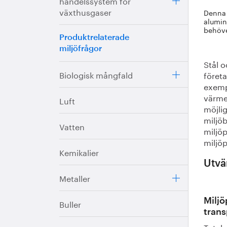
handelssystem för
växthusgaser
Denna 
alumin
behöve
Produktrelaterade
miljöfrågor
Stål o
Biologisk mångfald
föret
exemp
värme
Luft
möjli
miljö
Vatten
miljöp
miljö
Kemikalier
Utvä
Metaller
Miljö
Buller
trans
Total