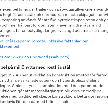
 exempel finns där trailer- och påbyggartillverkare använd
s höghållfasta stål och därmed kan minska ekipagets tomvi
 besparing används för att öka nyttolastkapaciteten och ge
e och mer hållbart fordon, som kräver mindre råvara vid
rkningen, får en betydligt längre livslängd och minskar mä
orter.
t: Stål skapar miljönytta, inklusive faktablad om
ktexempel
er om SSAB Eco Upgraded (ssab.com)
el på miljönytta med rostfria stål
aget SSY AB har utvecklat en konstruktionsmetod för farty
ut nyttjar de så kallade super- och hyperduplexa stålens
kaper. Stålets styrka i kombination med den patenterade
uktionen gör att materialåtgången blir cirka en tredjedel i
else med traditionell skeppskonstruktion. Detta gör fartyg
llandevis lätt och därmed bränslesnålt.