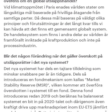
överens om en global utsläppshandel?
Vid klimattoppmötet i Paris enades världen stater om
långsiktiga mål baserade på frivilliga åtagande från
samtliga parter. Då dessa mål baseras på väldigt olika
principer och förutsättningar är det långt kvar tills vi
kan hävda att det finns ett gemensamt globalt system.
De handelssystem som finns i andra delar av världen är
framförallt inriktade på kraftproduktion och inte på
processindustrin.
Blir det någon förändring när det gäller överskott på
utsläppsrätter i det nya systemet?
Det nya systemet har dels en tajtare tilldelning som
minskar snabbare per år än tidigare. Dels så
introduceras en fondmekanism som kallas ”Market
Stability Reserve (MSR)”, vilken kommer att överföra
överskotten i systemet till en fond. Denna fond
introduceras redan 2019 och beräknas ha balanserat
systemet en bit in på 2020-talet och därigenom även
kraftigt driva upp marknadspriset inom EU-ETS jämfört
med dagens nivå. Detta i sin tur sätter än mer press på