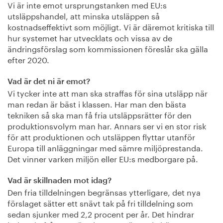
Vi är inte emot ursprungstanken med EU:s
utsläppshandel, att minska utsläppen så
kostnadseffektivt som möjligt. Vi är däremot kritiska till
hur systemet har utvecklats och vissa av de
ändringsförslag som kommissionen föreslår ska gälla
efter 2020.
Vad är det ni är emot?
Vi tycker inte att man ska straffas för sina utsläpp när
man redan är bäst i klassen. Har man den bästa
tekniken så ska man få fria utsläppsrätter för den
produktionsvolym man har. Annars ser vi en stor risk
för att produktionen och utsläppen flyttar utanför
Europa till anläggningar med sämre miljöprestanda.
Det vinner varken miljön eller EU:s medborgare på.
Vad är skillnaden mot idag?
Den fria tilldelningen begränsas ytterligare, det nya
förslaget sätter ett snävt tak på fri tilldelning som
sedan sjunker med 2,2 procent per år. Det hindrar