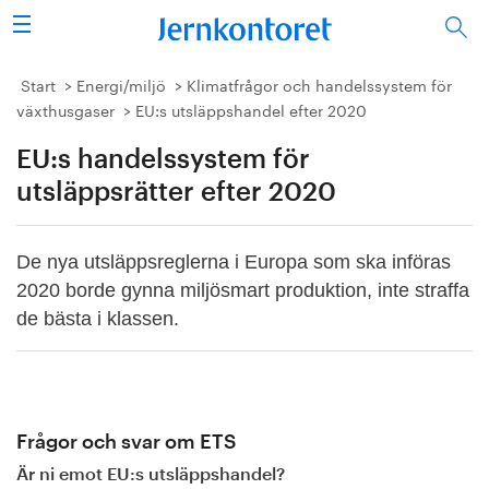
Sök
Stålindustrin
Start
Energi/miljö
Klimatfrågor och handelssystem för
växthusgaser
EU:s utsläppshandel efter 2020
Vision 2050
EU:s handelssystem för
Forskning/utbildning
utsläppsrätter efter 2020
Energi/miljö
De nya utsläppsreglerna i Europa som ska införas
2020 borde gynna miljösmart produktion, inte straffa
Vi tycker
de bästa i klassen.
Publicerat
Bildbank
Frågor och svar om ETS
Om oss
Är ni emot EU:s utsläppshandel?