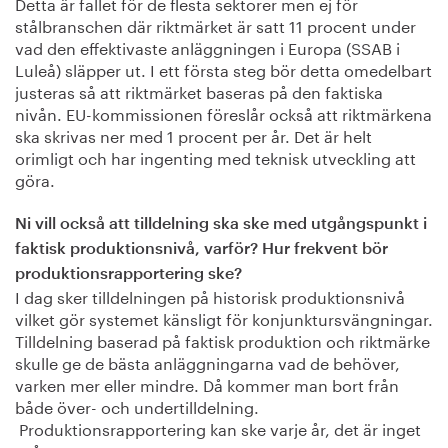
Detta är fallet för de flesta sektorer men ej för
stålbranschen där riktmärket är satt 11 procent under
vad den effektivaste anläggningen i Europa (SSAB i
Luleå) släpper ut. I ett första steg bör detta omedelbart
justeras så att riktmärket baseras på den faktiska
nivån. EU-kommissionen föreslår också att riktmärkena
ska skrivas ner med 1 procent per år. Det är helt
orimligt och har ingenting med teknisk utveckling att
göra.
Ni vill också att tilldelning ska ske med utgångspunkt i
faktisk produktionsnivå, varför? Hur frekvent bör
produktionsrapportering ske?
I dag sker tilldelningen på historisk produktionsnivå
vilket gör systemet känsligt för konjunktursvängningar.
Tilldelning baserad på faktisk produktion och riktmärke
skulle ge de bästa anläggningarna vad de behöver,
varken mer eller mindre. Då kommer man bort från
både över- och undertilldelning.
Produktionsrapportering kan ske varje år, det är inget