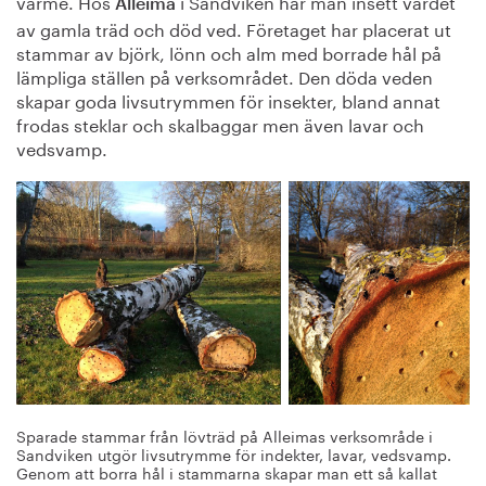
värme. Hos
i Sandviken har man insett värdet
Alleima
av gamla träd och död ved. Företaget har placerat ut
stammar av björk, lönn och alm med borrade hål på
lämpliga ställen på verksområdet. Den döda veden
skapar goda livsutrymmen för insekter, bland annat
frodas steklar och skalbaggar men även lavar och
vedsvamp.
Sparade stammar från lövträd på Alleimas verksområde i
Sandviken utgör livsutrymme för indekter, lavar, vedsvamp.
Genom att borra hål i stammarna skapar man ett så kallat