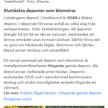
”stekelhotell”. Foto: Alleima.
Sluttäckta deponier som blomstrar
Lotsängens deponi i Oxelösund är
:s äldsta
SSAB
deponi. I deponier förvaras avfall av olika slag från
verksamheten. Inför sluttäckningen, då deponin
återgår till att bli en del av naturen, beslutades att
lämna området utan fortsatt skötsel. Därför finns det
nu gott om häckande fåglar, blommor och fjärilar,
bland annat renfana och amarilfjäril.
Ett annat exempel på deponi som blomstrar är
metallpulvertillverkaren
gamla deponi, där
Höganäs
bland annat rödlistade arter häckar. Deponin
avslutades 2005 och i samråd med kommunens
ekolog och andra myndigheter anlade Höganäs en
våtmark.
Kräsen fågel häckar i Höganäs gamla deponi
Läs mer:
(hoganas.com)