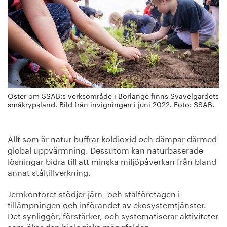
Öster om SSAB:s verksområde i Borlänge finns Svavelgärdets
småkrypsland. Bild från invigningen i juni 2022. Foto: SSAB.
Allt som är natur buffrar koldioxid och dämpar därmed
global uppvärmning. Dessutom kan naturbaserade
lösningar bidra till att minska miljöpåverkan från bland
annat ståltillverkning.
Jernkontoret stödjer järn- och stålföretagen i
tillämpningen och införandet av ekosystemtjänster.
Det synliggör, förstärker, och systematiserar aktiviteter
som ökar den biologiska mångfalden.