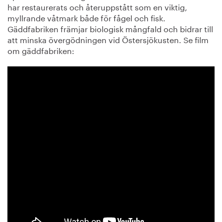
har restaurerats och återuppstått som en viktig,
myllrande våtmark både för fågel och fisk.
Gäddfabriken främjar biologisk mångfald och bidrar till
att minska övergödningen vid Östersjökusten. Se film
om gäddfabriken: