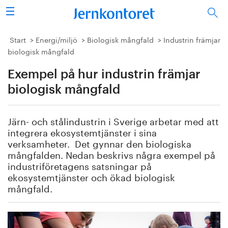
Sök
Stålindustrin
Start
Energi/miljö
Biologisk mångfald
Industrin främjar
biologisk mångfald
Vision 2050
Exempel på hur industrin främjar
Forskning/utbildning
biologisk mångfald
Energi/miljö
Järn- och stålindustrin i Sverige arbetar med att
integrera ekosystemtjänster i sina
Vi tycker
verksamheter. Det gynnar den biologiska
mångfalden. Nedan beskrivs några exempel på
industriföretagens satsningar på
Publicerat
ekosystemtjänster och ökad biologisk
mångfald.
Bildbank
Om oss