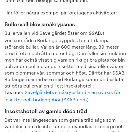
Här följer några exempel på företagens aktiviteter:
Bullervall blev småkrypsoas
Bullervallen vid Savelgärdet öster om
:s
SSAB
verksområde i Borlänge byggdes för att dämpa
störande buller. Vallen är 600 meter lång, 39 meter
bred i foten och åtta meter hög. Den fyller sin funktion
men har också visat sig vara en riktigt bra plats för bin
och andra pollinerande insekter med sina olika växter
som blommar vår, sommar och höst. Därför har SSAB i
Borlänge i samarbete med Borlänge kommun beslutat
att göra bullervallen till ett insektshotell.
Savelgärdets småkrypsland – en ny oas för
Läs mer:
insekter och borlängebor (SSAB.com)
Insektshotell av gamla döda träd
Det var inte längesedan som gamla träd sågs som
värdelösa om de inte kunde omvandlas till energi och