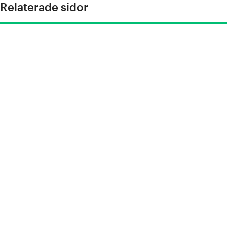
Relaterade sidor
Handbok för gruv- och stålföretag
om potential och metoder för
biologisk mångfald och
ekosystemtjänster under och efter
drift