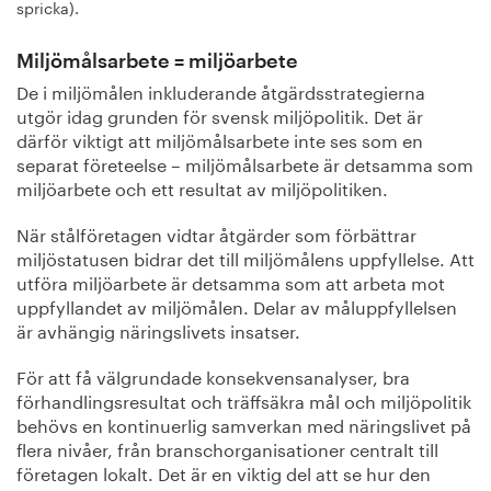
spricka).
Miljömålsarbete = miljöarbete
De i miljömålen inkluderande åtgärdsstrategierna
utgör idag grunden för svensk miljöpolitik. Det är
därför viktigt att miljömålsarbete inte ses som en
separat företeelse – miljömålsarbete är detsamma som
miljöarbete och ett resultat av miljöpolitiken.
När stålföretagen vidtar åtgärder som förbättrar
miljöstatusen bidrar det till miljömålens uppfyllelse. Att
utföra miljöarbete är detsamma som att arbeta mot
uppfyllandet av miljömålen. Delar av måluppfyllelsen
är avhängig näringslivets insatser.
För att få välgrundade konsekvensanalyser, bra
förhandlingsresultat och träffsäkra mål och miljöpolitik
behövs en kontinuerlig samverkan med näringslivet på
flera nivåer, från branschorganisationer centralt till
företagen lokalt. Det är en viktig del att se hur den