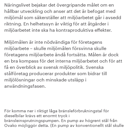
Näringslivet bejakar det övergripande målet om en
hållbar utveckling och anser att det är befogat med
miljömål som säkerställer att miljöarbetet går i avsedd
riktning. En helhetssyn är viktig för att åtgärder i
miljöarbetet inte ska ha kontraproduktiva effekter.
Miljömålen är inte nödvändiga för företagens
miljöarbete – skulle miljömålen försvinna skulle
företagens miljöarbete ändå fortsätta. Målen är dock
en bra kompass för det interna miljöarbetet och för att
få en överblick av svensk miljöpolitik. Svenska
stålföretag producerar produkter som bidrar till
miljölösningar och minskade utsläpp i
användningsfasen.
För komma ner i riktigt låga bränsleförbrukningstal för
dieselbilar krävs ett enormt tryck i
bränsleinsprutningspumpen. En pump av högrent stål från
Ovako möjliggör detta. (En pump av konventionellt stål skulle