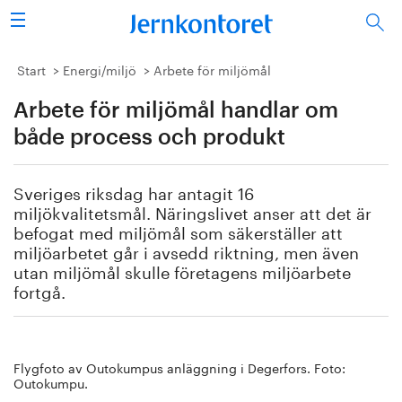
Sök
Stålindustrin
Start
Energi/miljö
Arbete för miljömål
Arbete för miljömål handlar om
Vision 2050
både process och produkt
Forskning/utbildning
Sveriges riksdag har antagit 16
Energi/miljö
miljökvalitetsmål. Näringslivet anser att det är
befogat med miljömål som säkerställer att
Vi tycker
miljöarbetet går i avsedd riktning, men även
utan miljömål skulle företagens miljöarbete
fortgå.
Publicerat
Bildbank
Flygfoto av Outokumpus anläggning i Degerfors. Foto:
Om oss
Outokumpu.